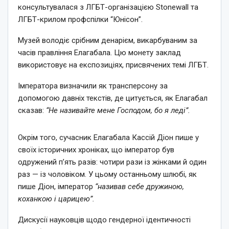
консультувалася з ЛГБТ-організацією Stonewall та
ЛГБТ-крилом профспілки “Юнісон”.
Музей володіє срібним денарієм, викарбуваним за
часів правління Елагабала. Цю монету заклад
використовує на експозиціях, присвячених темі ЛГБТ.
Імператора визначили як трансперсону за
допомогою давніх текстів, де цитується, як Елагабал
сказав:
“Не називайте мене Господом, бо я леді”.
Окрім того, сучасник Елагабала Кассій Діон пише у
своїх історичних хроніках, що імператор був
одружений п’ять разів: чотири рази із жінками й один
раз — із чоловіком. У цьому останньому шлюбі, як
пише Діон, імператор
“називав себе дружиною,
коханкою і царицею”.
Дискусії науковців щодо гендерної ідентичності