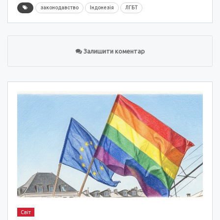
законодавство
Індонезія
ЛГБТ
Залишити коментар
Світ