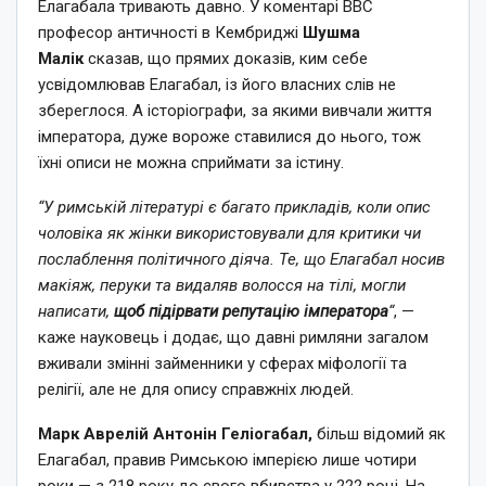
Елагабала тривають давно. У коментарі BBC
професор античності в Кембриджі
Шушма
Малік
сказав, що прямих доказів, ким себе
усвідомлював Елагабал, із його власних слів не
збереглося. А історіографи, за якими вивчали життя
імператора, дуже вороже ставилися до нього, тож
їхні описи не можна сприймати за істину.
“У римській літературі є багато прикладів, коли опис
чоловіка як жінки використовували для критики чи
послаблення політичного діяча. Те, що Елагабал носив
макіяж, перуки та видаляв волосся на тілі, могли
написати,
щоб підірвати репутацію імператора
“
, —
каже науковець і додає, що давні римляни загалом
вживали змінні займенники у сферах міфології та
релігії, але не для опису справжніх людей.
Марк Аврелій Антонін Геліогабал,
більш відомий як
Елагабал, правив Римською імперією лише чотири
роки — з 218 року до свого вбивства у 222 році. На