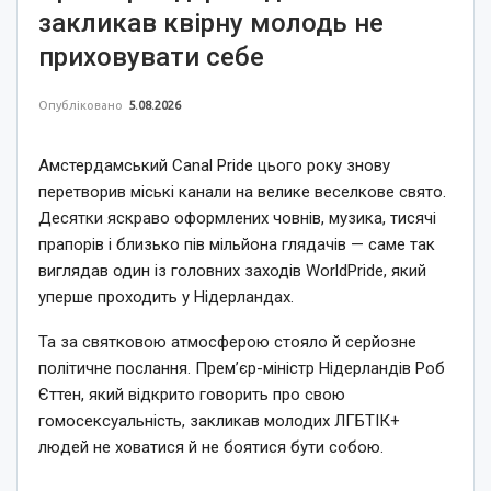
закликав квірну молодь не
приховувати себе
Опубліковано
5.08.2026
Амстердамський Canal Pride цього року знову
перетворив міські канали на велике веселкове свято.
Десятки яскраво оформлених човнів, музика, тисячі
прапорів і близько пів мільйона глядачів — саме так
виглядав один із головних заходів WorldPride, який
уперше проходить у Нідерландах.
Та за святковою атмосферою стояло й серйозне
політичне послання. Прем’єр-міністр Нідерландів Роб
Єттен, який відкрито говорить про свою
гомосексуальність, закликав молодих ЛГБТІК+
людей не ховатися й не боятися бути собою.