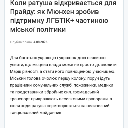
Коли ратуша відкривається для
Прайду: як Мюнхен зробив
підтримку ЛГБТІК+ частиною
міської політики
Опубліковано
4.08.2026
Для багатьох українців і українок досі незвично
уявити, що місцева влада може не просто дозволити
Марш рівності, а стати його повноцінною учасницею.
Міський голова очолює першу колону, поруч ідуть
працівники комунальних служб, пожежники, медики
та представники збройних сил, громадський
транспорт прикрашають веселковими прапорами, а
після ходи ратуша перетворюється на величезний
танцювальний майданчик.