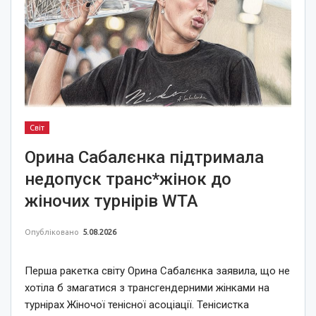
Світ
Орина Сабалєнка підтримала
недопуск транс*жінок до
жіночих турнірів WTA
Опубліковано
5.08.2026
Перша ракетка світу Орина Сабалєнка заявила, що не
хотіла б змагатися з трансгендерними жінками на
турнірах Жіночої тенісної асоціації. Тенісистка