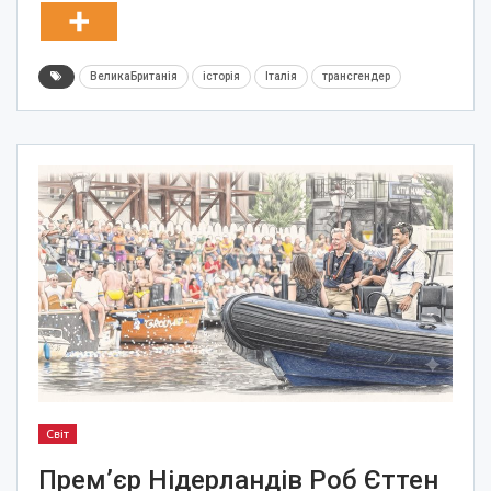
ВеликаБританія
історія
Італія
трансгендер
Світ
Прем’єр Нідерландів Роб Єттен