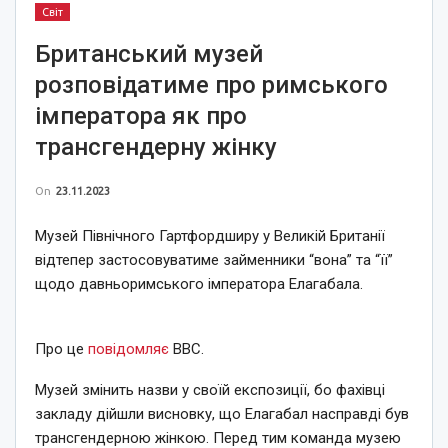
Світ
Британський музей
розповідатиме про римського
імператора як про
трансгендерну жінку
On
23.11.2023
Музей Північного Гартфордширу у Великій Британії
відтепер застосовуватиме займенники “вона” та “її”
щодо давньоримського імператора Елагабала.
Про це
повідомляє
BBC.
Музей змінить назви у своїй експозиції, бо фахівці
закладу дійшли висновку, що Елагабал насправді був
трансгендерною жінкою. Перед тим команда музею