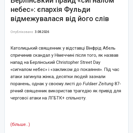
Берлінський прайд «сигналом
небес»: єпархія Фульди
відмежувалася від його слів
Опубліковано
3.08.2026
Католицький священник у відставці Вінфрід Абель
спричинив скандал у Німеччині після того, як назвав
напад на Берлінський Christopher Street Day
«сигналом небес» і «закликом до покаяння». Під час
атаки загинула жінка, десятки людей зазнали
поранень, однак у своєму листі до
Fuldaer Zeitung
87-
річний священник використав трагедію як привід для
чергової атаки на ЛГБТК+ спільноту.
(більше…)