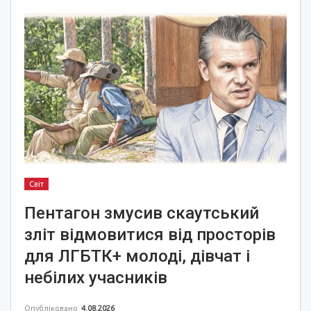
Світ
Пентагон змусив скаутський
зліт відмовитися від просторів
для ЛГБТК+ молоді, дівчат і
небілих учасників
Опубліковано
4.08.2026