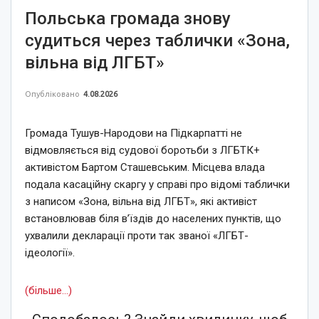
Польська громада знову
судиться через таблички «Зона,
вільна від ЛГБТ»
Опубліковано
4.08.2026
Громада Тушув-Народови на Підкарпатті не
відмовляється від судової боротьби з ЛГБТК+
активістом Бартом Сташевським. Місцева влада
подала касаційну скаргу у справі про відомі таблички
з написом «Зона, вільна від ЛГБТ», які активіст
встановлював біля в’їздів до населених пунктів, що
ухвалили декларації проти так званої «ЛГБТ-
ідеології».
(більше…)