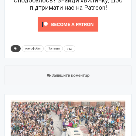
Сподобалось? Знайди хвилинку, щоб
підтримати нас на Patreon!
гомофобія
Польща
суд
Залишити коментар