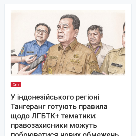
Світ
У індонезійського регіоні
Тангеранг готують правила
щодо ЛГБТК+ тематики:
правозахисники можуть
побоюватися нових обмежень