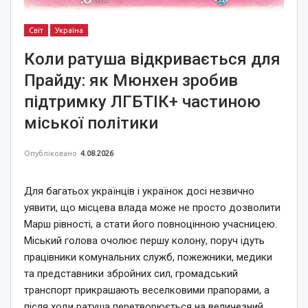
Світ
Україна
Коли ратуша відкривається для
Прайду: як Мюнхен зробив
підтримку ЛГБТІК+ частиною
міської політики
Опубліковано
4.08.2026
Для багатьох українців і українок досі незвично
уявити, що місцева влада може не просто дозволити
Марш рівності, а стати його повноцінною учасницею.
Міський голова очолює першу колону, поруч ідуть
працівники комунальних служб, пожежники, медики
та представники збройних сил, громадський
транспорт прикрашають веселковими прапорами, а
після ходи ратуша перетворюється на величезний