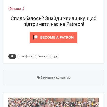
(більше…)
Сподобалось? Знайди хвилинку, щоб
підтримати нас на Patreon!
гомофобія
Польща
суд
Залишити коментар