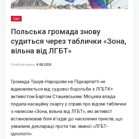
Світ
Польська громада знову
судиться через таблички «Зона,
вільна від ЛГБТ»
Опубліковано
4.08.2026
Громада Тушув-Народови на Підкарпатті не
відмовляється від судової боротьби з ЛГБТК+
активістом Бартом Сташевським. Місцева влада
подала касаційну скаргу у справі про відомі таблички
з написом «Зона, вільна від ЛГБТ», які активіст
встановлював біля в’їздів до населених пунктів, що
ухвалили декларації проти так званої «ЛГБТ-
ідеології».