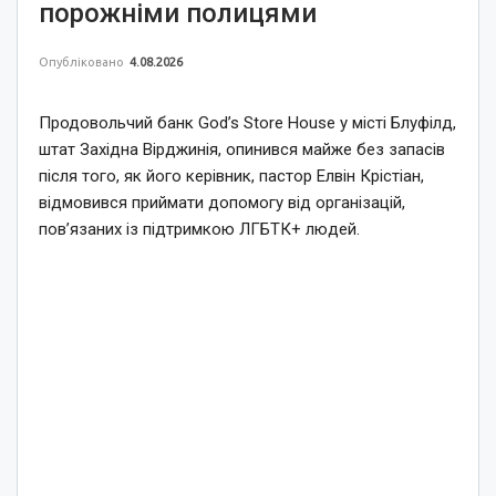
порожніми полицями
Опубліковано
4.08.2026
Продовольчий банк God’s Store House у місті Блуфілд,
штат Західна Вірджинія, опинився майже без запасів
після того, як його керівник, пастор Елвін Крістіан,
відмовився приймати допомогу від організацій,
пов’язаних із підтримкою ЛГБТК+ людей.