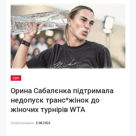
Світ
Орина Сабалєнка підтримала
недопуск транс*жінок до
жіночих турнірів WTA
Опубліковано
5.08.2026