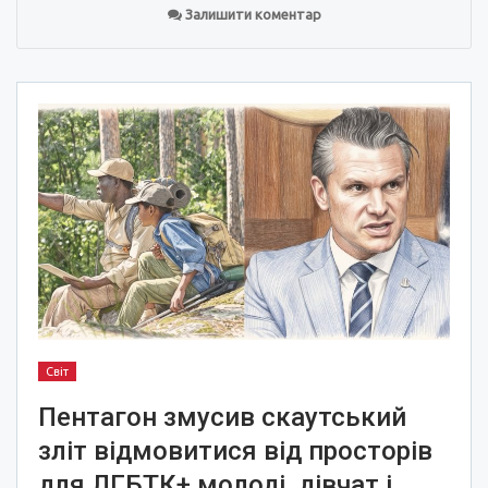
Залишити коментар
Світ
Пентагон змусив скаутський
зліт відмовитися від просторів
для ЛГБТК+ молоді, дівчат і