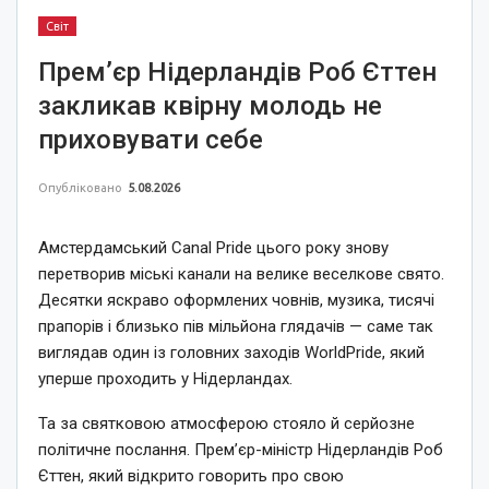
Світ
Прем’єр Нідерландів Роб Єттен
закликав квірну молодь не
приховувати себе
Опубліковано
5.08.2026
Амстердамський Canal Pride цього року знову
перетворив міські канали на велике веселкове свято.
Десятки яскраво оформлених човнів, музика, тисячі
прапорів і близько пів мільйона глядачів — саме так
виглядав один із головних заходів WorldPride, який
уперше проходить у Нідерландах.
Та за святковою атмосферою стояло й серйозне
політичне послання. Прем’єр-міністр Нідерландів Роб
Єттен, який відкрито говорить про свою