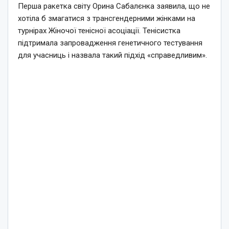
Перша ракетка світу Орина Сабалєнка заявила, що не
хотіла б змагатися з трансгендерними жінками на
турнірах Жіночої тенісної асоціації. Тенісистка
підтримала запровадження генетичного тестування
для учасниць і назвала такий підхід «справедливим».