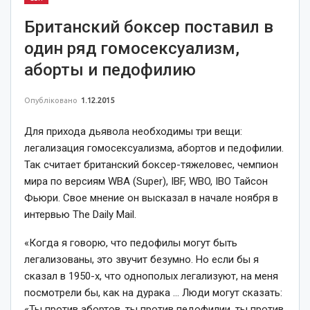
Британский боксер поставил в
один ряд гомосексуализм,
аборты и педофилию
Опубліковано
1.12.2015
Для прихода дьявола необходимы три вещи:
легализация гомосексуализма, абортов и педофилии.
Так считает британский боксер-тяжеловес, чемпион
мира по версиям WBA (Super), IBF, WBO, IBO Тайсон
Фьюри. Свое мнение он высказал в начале ноября в
интервью The Daily Mail.
«Когда я говорю, что педофилы могут быть
легализованы, это звучит безумно. Но если бы я
сказал в 1950-х, что однополых легализуют, на меня
посмотрели бы, как на дурака … Люди могут сказать:
«Ты против абортов, ты против педофилии, ты против