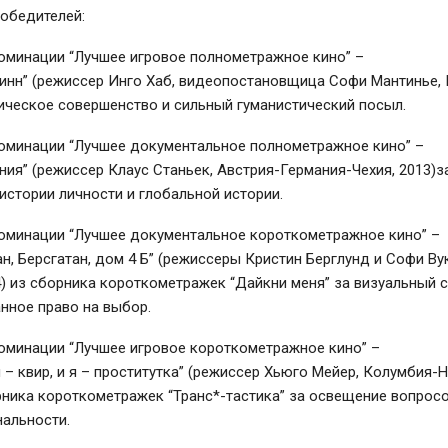
обедителей:
номинации “Лучшее игровое полнометражное кино” –
инн” (режиссер Инго Хаб, видеопостановщица Софи Мантинье, 
ническое совершенство и сильный гуманистический посыл.
номинации “Лучшее документальное полнометражное кино” –
ния” (режиссер Клаус Станьек, Австрия-Германия-Чехия, 2013)з
стории личности и глобальной истории.
номинации “Лучшее документальное короткометражное кино” –
н, Берсгатан, дом 4 Б” (режиссеры Кристин Берглунд и Софи Ву
) из сборника короткометражек “Дайкни меня” за визуальный с
нное право на выбор.
номинации “Лучшее игровое короткометражное кино” –
 я – квир, и я – проститутка” (режиссер Хьюго Мейер, Колумбия
рника короткометражек “Транс*-тастика” за освещение вопрос
нальности.