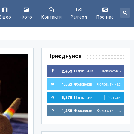
Відео
Фото
Контакти
Patreon
Про нас
Приєднуйся
2,453
Підпісників
Підпісатись
1,562
Фоловерів
Фоловити нас
5,879
Підпісники
Читати
1,485
Фоловерів
Фоловити нас