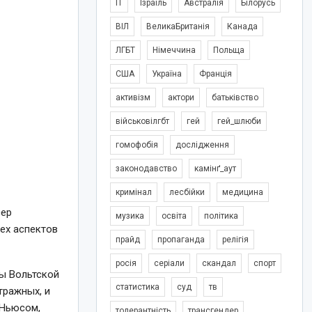
IT
Ізраїль
Австралія
Білорусь
ВІЛ
ВеликаБританія
Канада
ЛГБТ
Німеччина
Польща
США
Україна
Франція
активізм
актори
батьківство
військовілгбт
гей
гей_шлюби
гомофобія
дослідження
законодавство
камінґ_аут
кримінал
лесбійки
медицина
сер
музика
освіта
політика
сех аспектов
прайд
пропаганда
релігія
росія
серіали
скандал
спорт
ны Вольтской
статистика
суд
тв
тражных, и
 Ньюсом,
толерантність
трансгендер