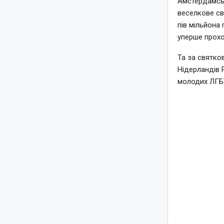
Амстердамськ
веселкове св
пів мільйона 
уперше прохо
Та за святко
Нідерландів 
молодих ЛГБТ