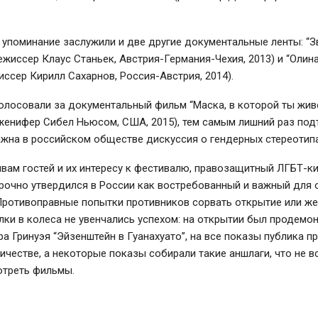
упоминание заслужили и две другие документальные ленты: “З
ежиссер Клаус Станьек, Австрия-Германия-Чехия, 2013) и “Олин
ссер Кирилл Сахарнов, Россия-Австрия, 2014).
олосовали за документальный фильм “Маска, в которой ты жив
женифер Сибел Ньюсом, США, 2015), тем самым лишний раз под
жна в российском обществе дискуссия о гендерных стереотипа
вам гостей и их интересу к фестивалю, правозащитный ЛГБТ-к
прочно утвердился в России как востребованный и важный для
Противоправные попытки противников сорвать открытие или же
лки в колеса не увенчались успехом: на открытии был продемо
а Гринуэя “Эйзенштейн в Гуанахуато”, на все показы публика п
честве, а некоторые показы собирали такие аншлаги, что не в
отреть фильмы.