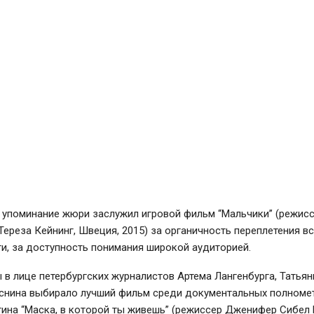
 упоминание жюри заслужил игровой фильм “Мальчики” (режис
ереза Кейнинг, Швеция, 2015) за органичность переплетения в
и, за доступность понимания широкой аудиторией.
в лице петербургских журналистов Артема Лангенбурга, Татья
еснина выбирало лучший фильм среди документальных полноме
тина “Маска, в которой ты живешь” (режиссер Дженифер Сибел