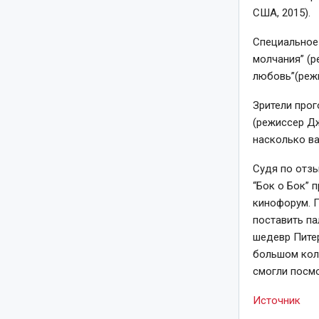
США, 2015).
Специальное 
молчания” (р
любовь”(режи
Зрители прог
(режиссер Д
насколько ва
Судя по отзы
“Бок о Бок” 
кинофорум. 
поставить па
шедевр Питер
большом коли
смогли посм
Источник