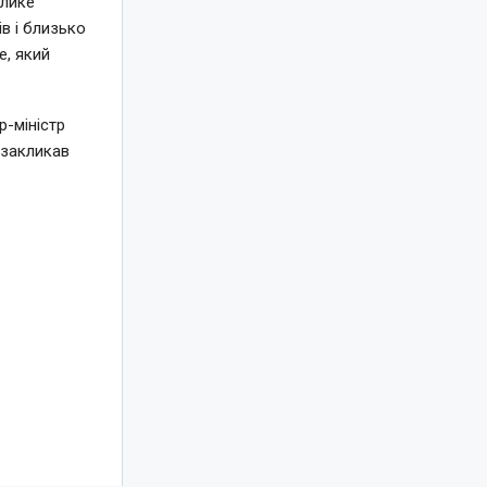
елике
в і близько
e, який
-міністр
 закликав