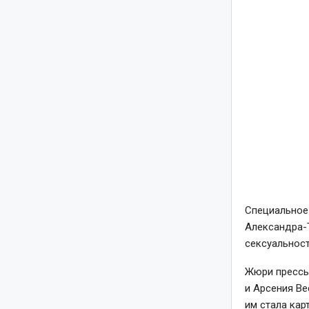
Специальное
Александра-Т
сексуальност
Жюри прессы 
и Арсения В
им стала кар