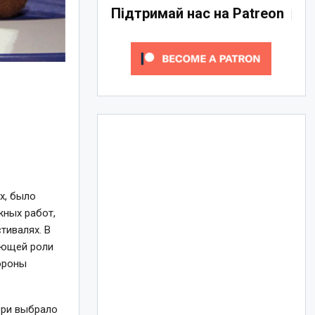
Підтримай нас на Patreon
х, было
жных работ,
тивалях. В
тающей роли
ороны
юри выбрало