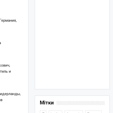
Германия,
а
кович,
тиль и
-Нидерланды,
ов
Мітки