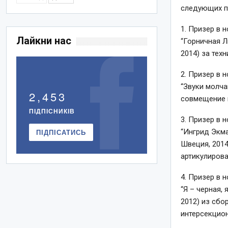
следующих п
1. Призер в 
Лайкни нас
“Горничная Л
2014) за тех
2. Призер в 
“Звуки молча
2,453
совмещение и
ПІДПІСНИКІВ
3. Призер в 
“Ингрид Экма
ПІДПІСАТИСЬ
Швеция, 2014
артикулирова
4. Призер в 
“Я – черная,
2012) из сбо
интерсекцио