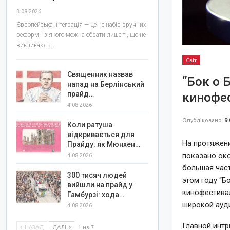
3.08.2026
Європейська інтеграція — це не набір зручних
реформ, із якого можна обрати лише ті, що не
викликають…
Світ
Священник назвав
“Бок о 
напад на Берлінський
прайд…
кинофес
4.08.2026
Опубліковано
9.
Коли ратуша
відкривається для
На протяжени
Прайду: як Мюнхен…
показано ок
4.08.2026
большая час
300 тисяч людей
этом году “Б
вийшли на прайд у
кинофестивал
Гамбурзі: хода…
широкой ауд
4.08.2026
Главной инт
НАЗАД
ДАЛІ
1 из 7