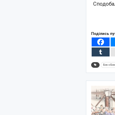
Сподобал
Поділись пу
Бок о Бо