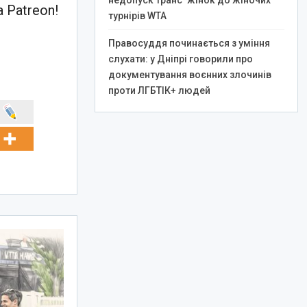
недопуск транс*жінок до жіночих
 Patreon!
турнірів WTA
Правосуддя починається з уміння
слухати: у Дніпрі говорили про
документування воєнних злочинів
проти ЛГБТІК+ людей