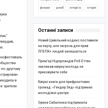
фільми
шлюб
інтерв'ю
історія
вуки
а
Останні записи
ешь”
Новий Цивільний кодекс поставили
твердив,
на паузу, але загроза для прав
х.
ЛГБТІК+ людей залишається
инофестиваль
Прем’єр Нідерландів Роб Єттен
 общества
закликав квірну молодь не
 по-другому
приховувати себе
нстрирован
риходила в
Квірні книги для прифронтових
се зрители
громад: «Гендер Зед» підтримає
молодіжні центри
Орина Сабалєнка підтримала