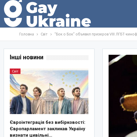
Головна
Світ
“Бок о Бок” объявил призеров VIII ЛГБТ-кино
Інші новини
Світ
Євроінтеграція без вибірковості:
Європарламент закликав Україну
визнати цивільні…