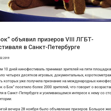
Бок” объявил призеров VIII ЛГБТ-
тиваля в Санкт-Петербурге
02.2019
и 10 дней кинофестиваль принимал зрителей на пяти площадка
оло четырех десятков игровых, документальных, короткометра
ть которых уже получила признание на международных кинофес
ок о Бок” посетило более 2000 зрителей, что говорит о возрас
я в Санкт-Петербурге и усиливающемся интересе к нему со ст
итории.
ригой вечера 28 ноября было объявление призеров. Большое ж