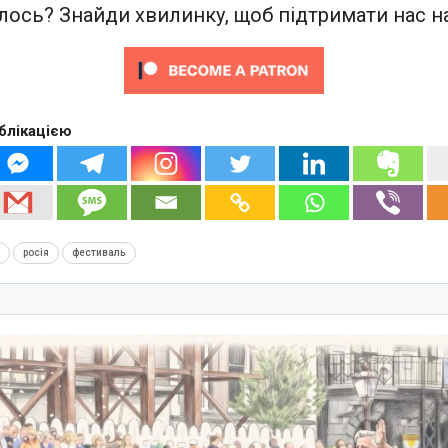
ось? Знайди хвилинку, щоб підтримати нас на
блікацією
к
росія
фестиваль