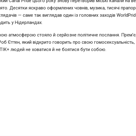
ий Canal Pride цього року знову перетворив міські канали на в
ято. Десятки яскраво оформлених човнів, музика, тисячі прапорі
глядачів — саме так виглядав один із головних заходів WorldPrid
дить у Нідерландах.
вою атмосферою стояло й серйозне політичне послання. Прем’єр
Роб Єттен, який відкрито говорить про свою гомосексуальність,
ІК+ людей не ховатися й не боятися бути собою.