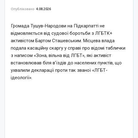
Опубліковано
4.08.2026
Громада Тушув-Народови на Підкарпатті не
відмовляється від судової боротьби з ЛГБТК+
активістом Бартом Сташевським. Місцева влада
подала касаційну скаргу у справі про відомі таблички
з написом «Зона, вільна від ЛГБТ», які активіст
встановлював біля в’їздів до населених пунктів, що
ухвалили декларації проти так званої «ЛГБТ-
ідеології».