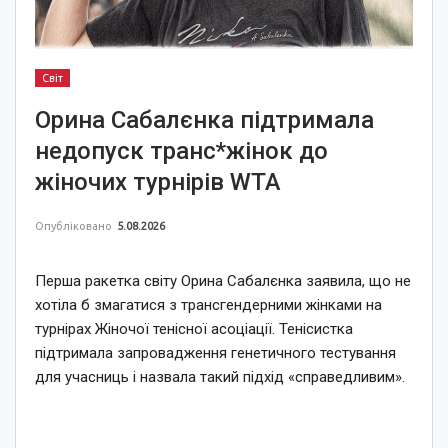
Світ
Орина Сабалєнка підтримала
недопуск транс*жінок до
жіночих турнірів WTA
Опубліковано
5.08.2026
Перша ракетка світу Орина Сабалєнка заявила, що не
хотіла б змагатися з трансгендерними жінками на
турнірах Жіночої тенісної асоціації. Тенісистка
підтримала запровадження генетичного тестування
для учасниць і назвала такий підхід «справедливим».