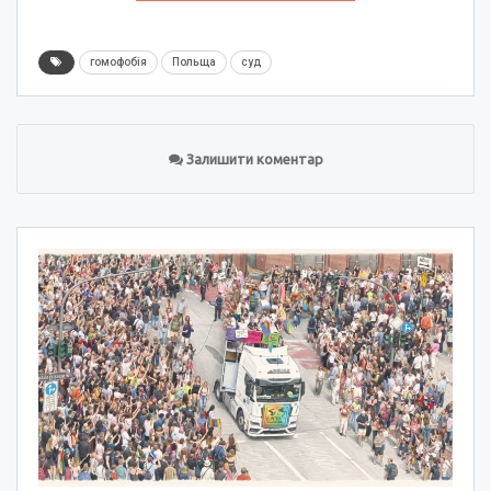
гомофобія
Польща
суд
Залишити коментар