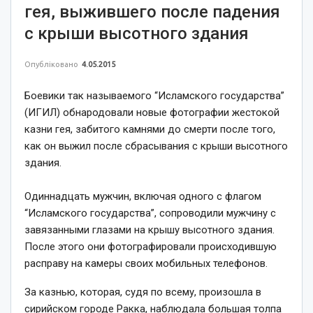
гея, выжившего после падения
с крыши высотного здания
Опубліковано
4.05.2015
Боевики так называемого “Исламского государства”
(ИГИЛ) обнародовали новые фотографии жестокой
казни гея, забитого камнями до смерти после того,
как он выжил после сбрасывания с крыши высотного
здания.
Одиннадцать мужчин, включая одного с флагом
“Исламского государства”, сопроводили мужчину с
завязанными глазами на крышу высотного здания.
После этого они фотографировали происходившую
расправу на камеры своих мобильных телефонов.
За казнью, которая, судя по всему, произошла в
сирийском городе Ракка, наблюдала большая толпа