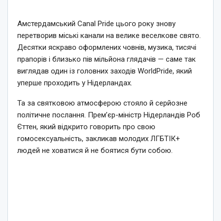
Амстердамський Canal Pride цього року знову
перетворив міські канали на велике веселкове свято.
Десятки яскраво оформлених човнів, музика, тисячі
прапорів і близько пів мільйона глядачів — саме так
виглядав один із головних заходів WorldPride, який
уперше проходить у Нідерландах.
Та за святковою атмосферою стояло й серйозне
політичне послання. Прем’єр-міністр Нідерландів Роб
Єттен, який відкрито говорить про свою
гомосексуальність, закликав молодих ЛГБТІК+
людей не ховатися й не боятися бути собою.