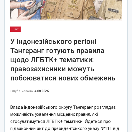
Світ
У індонезійського регіоні
Тангеранг готують правила
щодо ЛГБТК+ тематики:
правозахисники можуть
побоюватися нових обмежень
Опубліковано
4.08.2026
Влада індонезійського округу Тангеранг розглядає
можливість ухвалення місцевих правил, які
стосуватимуться ЛГБТК+ тематики. Йдеться про
підзаконний акт до президентського указу №111 від