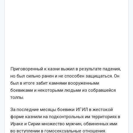
Приговоренный к казни выжил в результате падения,
но был сильно ранен и не способен защищаться. Он
был в итоге забит камнями вооруженными
боевиками и некоторыми людьми из собравшейся
толпы.
За последние месяцы боевики ИГИЛ в жестокой
форме казнили на подконтрольных им территориях в
Ираке и Сирии множество мужчин, обвиненных ими
во вступлении в гомосексуальные отношения.