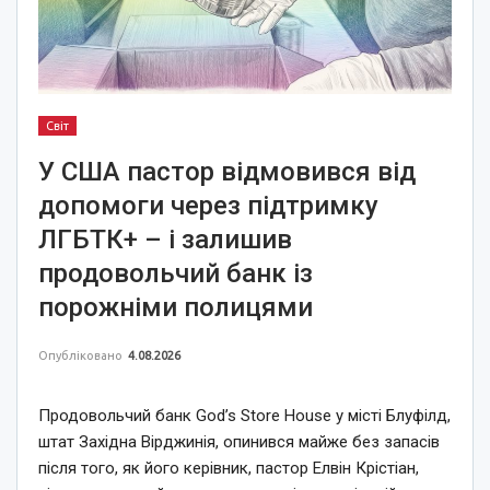
Світ
У США пастор відмовився від
допомоги через підтримку
ЛГБТК+ – і залишив
продовольчий банк із
порожніми полицями
Опубліковано
4.08.2026
Продовольчий банк God’s Store House у місті Блуфілд,
штат Західна Вірджинія, опинився майже без запасів
після того, як його керівник, пастор Елвін Крістіан,