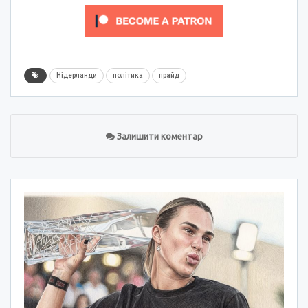
Нідерланди
політика
прайд
Залишити коментар