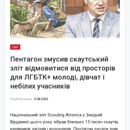
Світ
Пентагон змусив скаутський
зліт відмовитися від просторів
для ЛГБТК+ молоді, дівчат і
небілих учасників
Опубліковано
4.08.2026
Національний зліт Scouting America у Західній
Вірджинії цього року зібрав близько 15 тисяч скаутів,
керівників загонів і волонтерів. Протягом десяти днів