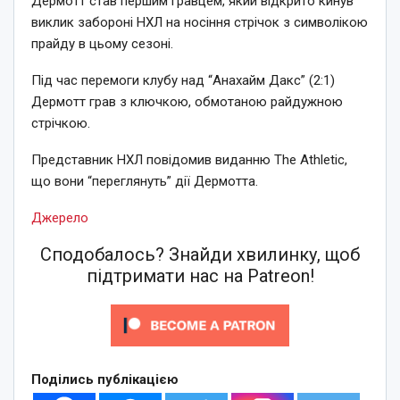
Дермотт став першим гравцем, який відкрито кинув
виклик забороні НХЛ на носіння стрічок з символікою
прайду в цьому сезоні.
Під час перемоги клубу над “Анахайм Дакс” (2:1)
Дермотт грав з ключкою, обмотаною райдужною
стрічкою.
Представник НХЛ повідомив виданню The Athletic,
що вони “переглянуть” дії Дермотта.
Джерело
Сподобалось? Знайди хвилинку, щоб
підтримати нас на Patreon!
Поділись публікацією