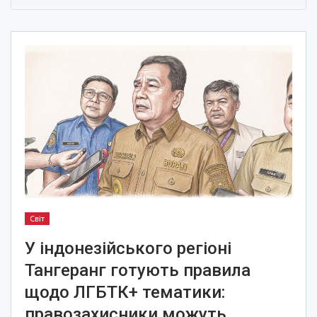
Світ
У індонезійського регіоні
Тангеранг готують правила
щодо ЛГБТК+ тематики:
правозахисники можуть