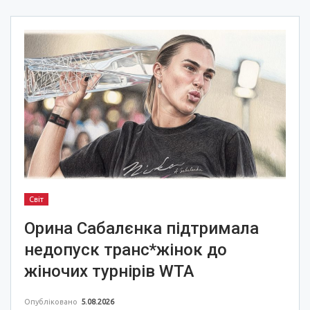
Світ
Орина Сабалєнка підтримала
недопуск транс*жінок до
жіночих турнірів WTA
Опубліковано
5.08.2026