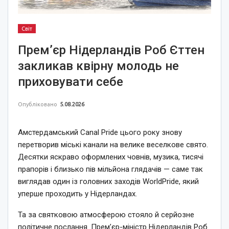
Світ
Прем’єр Нідерландів Роб Єттен
закликав квірну молодь не
приховувати себе
Опубліковано
5.08.2026
Амстердамський Canal Pride цього року знову
перетворив міські канали на велике веселкове свято.
Десятки яскраво оформлених човнів, музика, тисячі
прапорів і близько пів мільйона глядачів — саме так
виглядав один із головних заходів WorldPride, який
уперше проходить у Нідерландах.
Та за святковою атмосферою стояло й серйозне
політичне послання. Прем’єр-міністр Нідерландів Роб