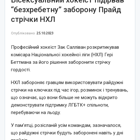
“безхребетну” заборону Прайд
стрічки НХЛ
Опубліковано
25.10.2023
Професійний хокеїст Зак Салліван розкритикував
комісара Національної хокейної ліги (НХЛ) Гері
Беттмана за його рішення заборонити стрічку
гордості.
НХЛ забороняє гравцям використовувати райдужні
стрічки на ключках під час ігор, розминок і тренувань,
що означає, що вони більше не можуть відкрито
демонструвати підтримку ЛГБТК+ спільноти,
перебуваючи на льоду.
У пам’ятці, розісланій усім командам, зазначалося,
що райдужні стрічки будуть заборонені навіть у дні