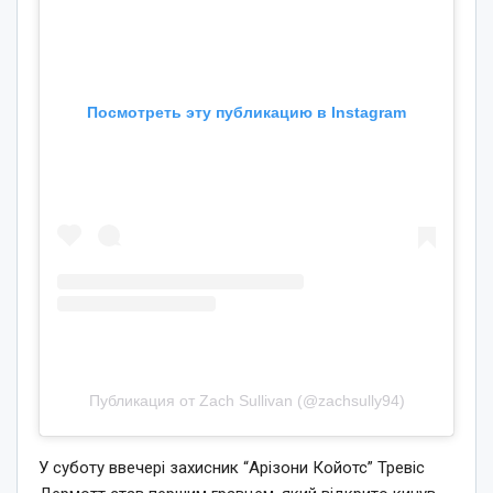
Посмотреть эту публикацию в Instagram
Публикация от Zach Sullivan (@zachsully94)
У суботу ввечері захисник “Арізони Койотс” Тревіс