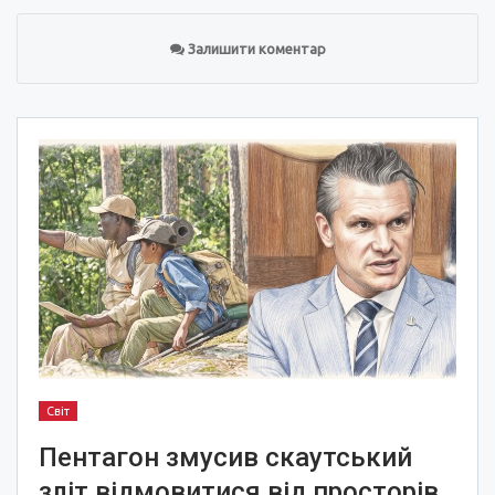
Залишити коментар
Світ
Пентагон змусив скаутський
зліт відмовитися від просторів