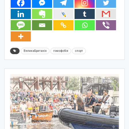
ВеликаБританія
гомофобія
спорт