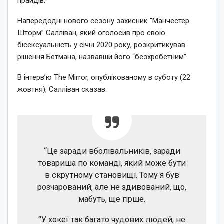
прайдів.
Напередодні нового сезону захисник “Манчестер
Шторм” Салліван, який оголосив про свою
бісексуальність у січні 2020 року, розкритикував
рішення Бетмана, назвавши його “безхребетним”.
В інтерв’ю The Mirror, опублікованому в суботу (22
жовтня), Салліван сказав:
“Це заради вболівальників, заради
товариша по команді, який може бути
в скрутному становищі. Тому я був
розчарований, але не здивований, що,
мабуть, ще гірше.
“У хокеї так багато чудових людей, не