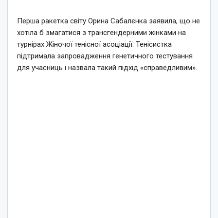
Перша ракетка світу Орина Сабалєнка заявила, що не
хотіла б змагатися з трансгендерними жінками на
турнірах Жіночої тенісної асоціації. Тенісистка
підтримала запровадження генетичного тестування
для учасниць і назвала такий підхід «справедливим».