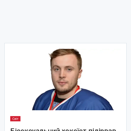
Світ
Бісексуальний хокеїст підірвав