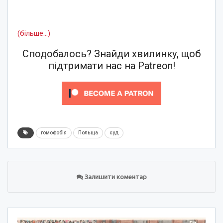
(більше…)
Сподобалось? Знайди хвилинку, щоб
підтримати нас на Patreon!
гомофобія
Польща
суд
Залишити коментар