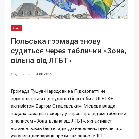
Світ
Польська громада знову
судиться через таблички «Зона,
вільна від ЛГБТ»
Опубліковано
4.08.2026
Громада Тушув-Народови на Підкарпатті не
відмовляється від судової боротьби з ЛГБТК+
активістом Бартом Сташевським. Місцева влада
подала касаційну скаргу у справі про відомі таблички
з написом «Зона, вільна від ЛГБТ», які активіст
встановлював біля в’їздів до населених пунктів, що
ухвалили декларації проти так званої «ЛГБТ-