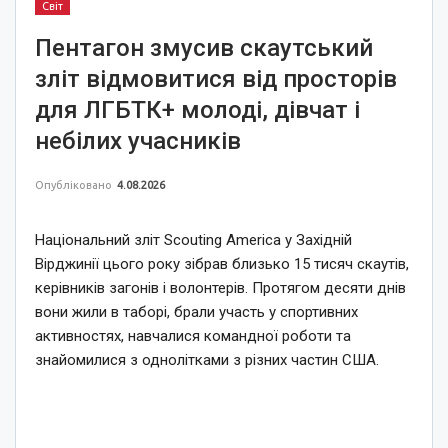
Світ
Пентагон змусив скаутський
зліт відмовитися від просторів
для ЛГБТК+ молоді, дівчат і
небілих учасників
Опубліковано
4.08.2026
Національний зліт Scouting America у Західній
Вірджинії цього року зібрав близько 15 тисяч скаутів,
керівників загонів і волонтерів. Протягом десяти днів
вони жили в таборі, брали участь у спортивних
активностях, навчалися командної роботи та
знайомилися з однолітками з різних частин США.