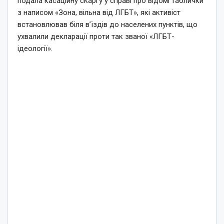
подала касаційну скаргу у справі про відомі таблички
з написом «Зона, вільна від ЛГБТ», які активіст
встановлював біля в’їздів до населених пунктів, що
ухвалили декларації проти так званої «ЛГБТ-
ідеології».