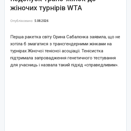
жіночих турнірів WTA
Опубліковано
5.08.2026
Перша ракетка світу Орина Сабалєнка заявила, що не
хотіла б змагатися з трансгендерними жінками на
турнірах Жіночої тенісної асоціації. Тенісистка
підтримала запровадження генетичного тестування
для учасниць і назвала такий підхід «справедливим».