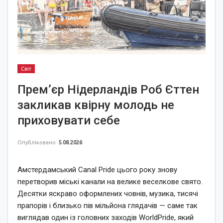
Світ
Прем’єр Нідерландів Роб Єттен
закликав квірну молодь не
приховувати себе
Опубліковано
5.08.2026
Амстердамський Canal Pride цього року знову
перетворив міські канали на велике веселкове свято.
Десятки яскраво оформлених човнів, музика, тисячі
прапорів і близько пів мільйона глядачів — саме так
виглядав один із головних заходів WorldPride, який