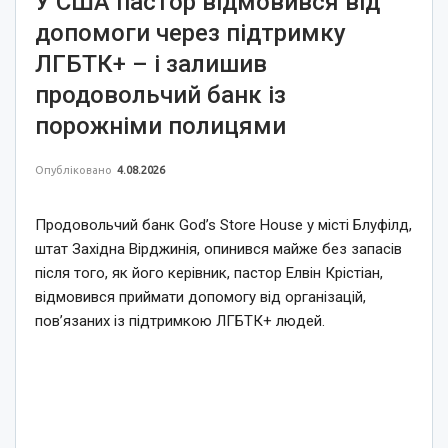
У США пастор відмовився від
допомоги через підтримку
ЛГБТК+ – і залишив
продовольчий банк із
порожніми полицями
Опубліковано
4.08.2026
Продовольчий банк God’s Store House у місті Блуфілд,
штат Західна Вірджинія, опинився майже без запасів
після того, як його керівник, пастор Елвін Крістіан,
відмовився приймати допомогу від організацій,
пов’язаних із підтримкою ЛГБТК+ людей.