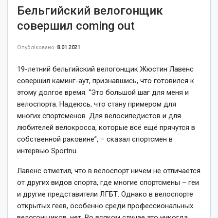
Бельгийский велогонщик
совершил coming out
Опубліковано
8.01.2021
19-летний бельгийский велогонщик Жюстин Лавенс
совершил каминг-аут, признавшись, что готовился к
этому долгое время. “Это большой шаг для меня и
велоспорта. Надеюсь, что стану примером для
многих спортсменов. Для велосипедистов и для
любителей велокросса, которые всё ещё прячутся в
собственной раковине”, – сказал спортсмен в
интервью Sportnu.
Лавенс отметил, что в велоспорт ничем не отличается
от других видов спорта, где многие спортсмены – геи
и другие представители ЛГБТ. Однако в велоспорте
открытых геев, особенно среди профессиональных
велогонщиков, нет. Во всяком случае это никогда