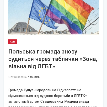
Світ
Польська громада знову
судиться через таблички «Зона,
вільна від ЛГБТ»
Опубліковано
4.08.2026
Громада Тушув-Народови на Підкарпатті не
відмовляється від судової боротьби з ЛГБТК+
активістом Бартом Сташевським. Місцева влада