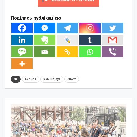
Поділись публікацією
Бельгія
камінґ_аут
спорт