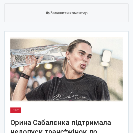
Залишити коментар
Світ
Орина Сабалєнка підтримала
недопуск транс*жінок до