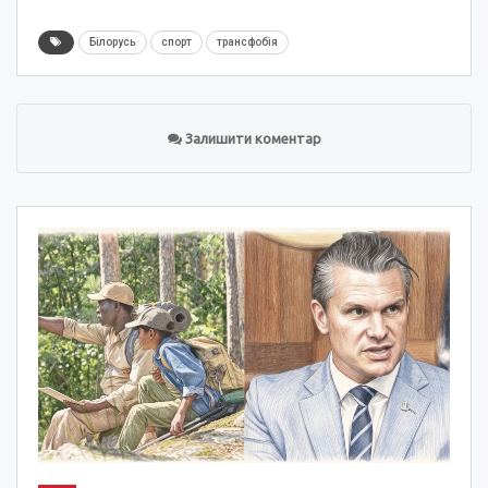
Білорусь
спорт
трансфобія
Залишити коментар