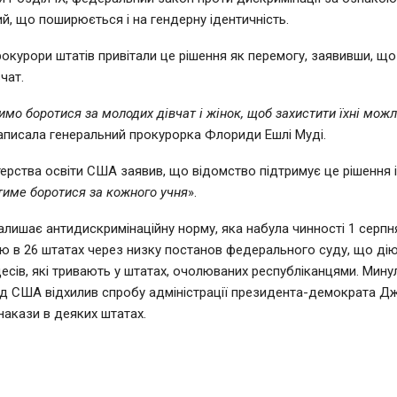
кий, що поширюється і на гендерну ідентичність.
рокурори штатів привітали це рішення як перемогу, заявивши, щ
чат.
мо боротися за молодих дівчат і жінок, щоб захистити їхні можл
написала генеральний прокурорка Флориди Ешлі Муді.
терства освіти США заявив, що відомство підтримує це рішення 
име боротися за кожного учня
».
алишає антидискримінаційну норму, яка набула чинності 1 серпн
 в 26 штатах через низку постанов федерального суду, що дію
есів, які тривають у штатах, очолюваних республіканцями. Мину
д США відхилив спробу адміністрації президента-демократа Д
 накази в деяких штатах.