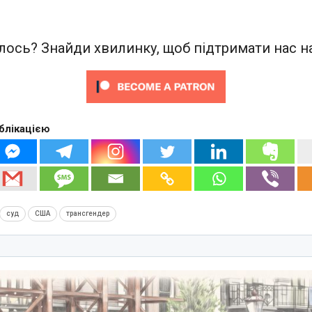
ось? Знайди хвилинку, щоб підтримати нас на
блікацією
суд
США
трансгендер