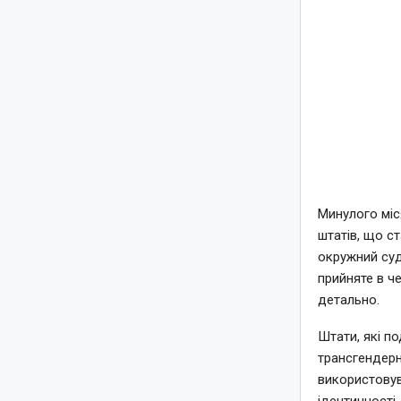
Минулого міс
штатів, що с
окружний суд
прийняте в ч
детально.
Штати, які п
трансгендерн
використовув