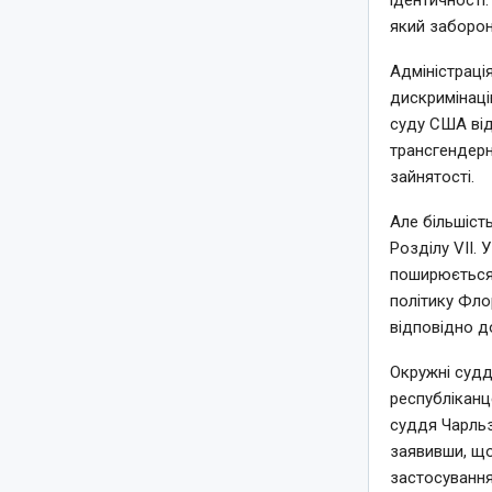
ідентичності
який заборон
Адміністраці
дискримінаці
суду США від
трансгендерн
зайнятості.
Але більшість
Розділу VII. 
поширюється 
політику Фло
відповідно д
Окружні судд
республіканц
суддя Чарльз
заявивши, що
застосування