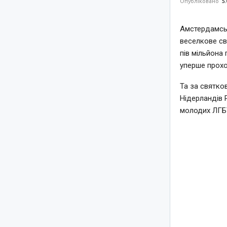
Опубліковано
5.
Амстердамськ
веселкове св
пів мільйона 
уперше прохо
Та за святко
Нідерландів 
молодих ЛГБТ