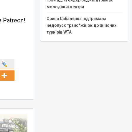
громад: «Гендер Зед» підтримає
молодіжні центри
Орина Сабалєнка підтримала
 Patreon!
недопуск транс*жінок до жіночих
турнірів WTA