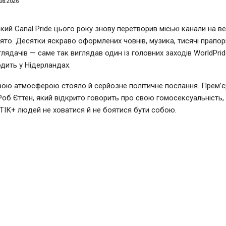
08.2026
ий Canal Pride цього року знову перетворив міські канали на в
ято. Десятки яскраво оформлених човнів, музика, тисячі прапорі
глядачів — саме так виглядав один із головних заходів WorldPrid
дить у Нідерландах.
вою атмосферою стояло й серйозне політичне послання. Прем’єр
Роб Єттен, який відкрито говорить про свою гомосексуальність,
ІК+ людей не ховатися й не боятися бути собою.