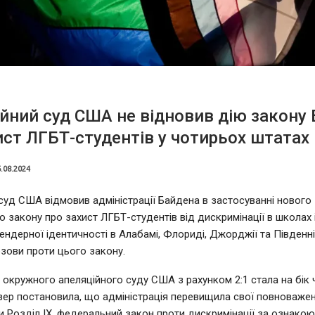
йний суд США не відновив дію закону
ист ЛГБТ-студентів у чотирьох штатах
.08.2024
суд США відмовив адміністрації Байдена в застосуванні нового
 закону про захист ЛГБТ-студентів від дискримінації в школах
ендерної ідентичності в Алабамі, Флориді, Джорджії та Південній
озови проти цього закону.
о окружного апеляційного суду США з рахунком 2:1 стала на бік
етвер постановила, що адміністрація перевищила свої повноважен
и Розділ IX, федеральний закон проти дискримінації за ознакою 