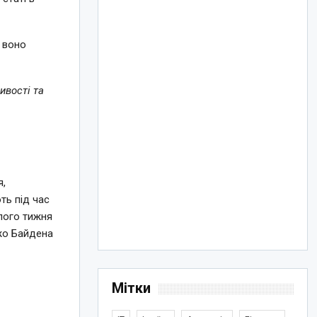
о воно
ивості та
і
я,
ть під час
лого тижня
жо Байдена
Мітки