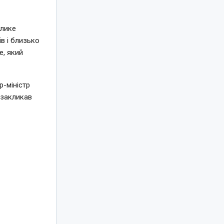
елике
в і близько
e, який
-міністр
 закликав