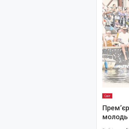
Світ
Прем’єр
молодь 