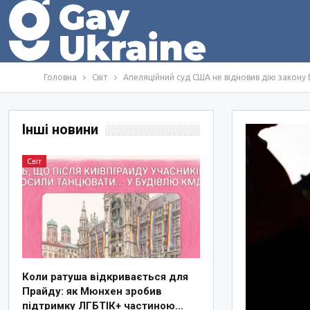
Головна
Світ
Апеляційний суд США не відновив дію закону
Інші новини
Світ
Коли ратуша відкривається для
Прайду: як Мюнхен зробив
підтримку ЛГБТІК+ частиною…