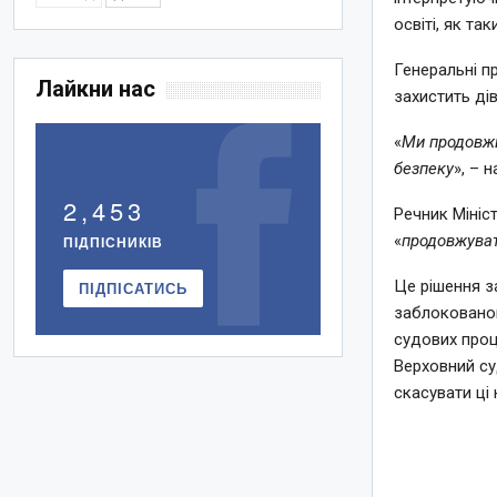
освіті, як та
Генеральні п
Лайкни нас
захистить дів
«
Ми продовжи
безпеку
», – 
2,453
Речник Мініс
«
продовжуват
ПІДПІСНИКІВ
Це рішення з
ПІДПІСАТИСЬ
заблокованою
судових проц
Верховний су
скасувати ці