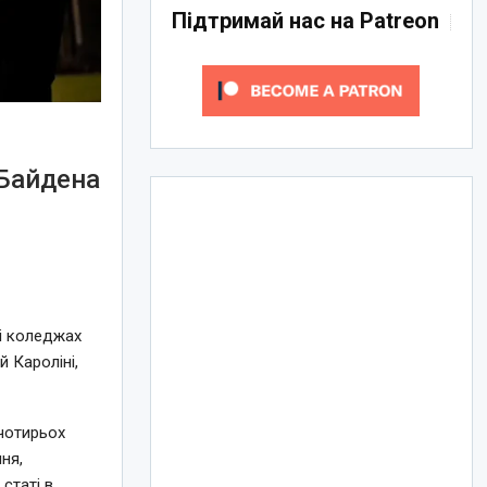
Підтримай нас на Patreon
 Байдена
 і коледжах
 Кароліні,
 чотирьох
ня,
статі в