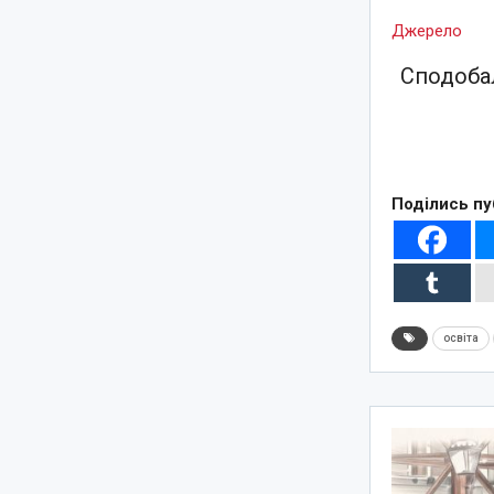
Джерело
Сподобал
Поділись пу
освіта