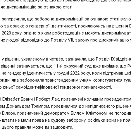
. Позивачі стверджують, що це правило виходить далеко за межі
яє дискримінацію за ознакою статі.
я заперечила, що заборона дискримінації за ознакою статі вклю
ю за ознакою гендерної ідентичності, посилаючись на рішення 
 2020 року, згідно з яким роботодавці не можуть дискримінува
их людей відповідно до Розділу VII, закону про дискримінацію 
 у рішенні, ухваленому в четвер, зазначила, що Розділ IX відрізн
У рішенні зазначається, що 11-й окружний суд вже вирішив, що Р
на гендерну ідентичність у грудні 2022 року, коли підтримав шк
риди, яка забороняла трансгендерним учням користуватися ту
о їхньої самоідентифікованої гендерної приналежності.
і Елізабет Бранч і Роберт Лак, призначені колишнім президентом
ем Дональдом Трампом, приєдналися до непідписаного рішенн
 Вілсон, призначений демократом Біллом Клінтоном, не погодив
 штати не мали права на судову заборону, оскільки вони не поя
 цього правила може їм зашкодити.