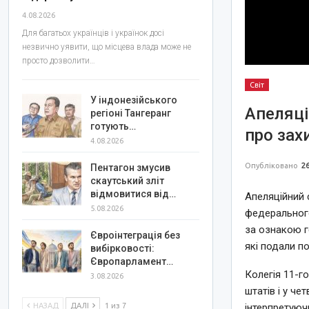
4.08.2026
Для багатьох українців і українок досі
незвично уявити, що місцева влада може не
просто дозволити…
Світ
У індонезійського
Апеляці
регіоні Тангеранг
готують…
про зах
4.08.2026
Опубліковано
26
Пентагон змусив
скаутський зліт
відмовитися від…
Апеляційний 
5.08.2026
федерального
за ознакою г
Євроінтеграція без
які подали п
вибірковості:
Європарламент…
Колегія 11-г
3.08.2026
штатів і у ч
НАЗАД
ДАЛІ
1 из 7
інтерпретуюч