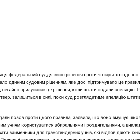
яця федеральний суддя виніс рішення проти чотирьох південно-
тало єдиним судовим рішенням, яке досі підтримувало це правил
 негайно призупинив це рішення, коли штати подали апеляцію. Р
етвер, залишиться в силі, поки суд розглядатиме апеляцію штаті
одали позов проти цього правила, заявили, що воно змушує шко
им учням користуватися вбиральнями і роздягальнями, а виклад
ати займенники для трансгендерних учнів, які відповідають їхні