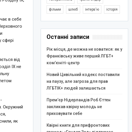
 Розділу IX,
фільми
шлюб
інтерв'ю
історія
чає в себе
Верховного
ти
Останні записи
у сфері
Рік місця, де можна не ховатися: як у
Франківську живе перший ЛГБТ+
яється від
ком’юніті-центр
озділ IX не
ільну
Новий Цивільний кодекс поставили
алетом
на паузу, але загроза для прав
ЛГБТІК+ людей залишається
-
Прем’єр Нідерландів Роб Єттен
закликав квірну молодь не
я. Окружний
приховувати себе
ся,
снили, як
Квірні книги для прифронтових