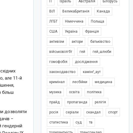
IT
Ізраїль
Австралія
Білорусь
ВІЛ
ВеликаБританія
Канада
ЛГБТ
Німеччина
Польща
США
Україна
Франція
активізм
актори
батьківство
військовілгбт
гей
гей_шлюби
гомофобія
дослідження
східних
законодавство
камінґ_аут
о, але 11-й
кримінал
лесбійки
медицина
ішення,
в більш
музика
освіта
політика
прайд
пропаганда
релігія
ли дозволяти
росія
серіали
скандал
спорт
ачів –
статистика
суд
тв
й гендерній
толерантність
трансгендер