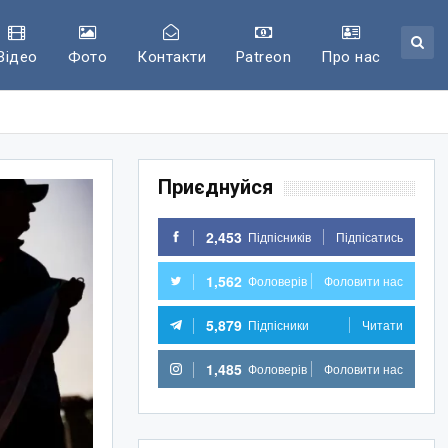
Відео
Фото
Контакти
Patreon
Про нас
Приєднуйся
2,453
Підпісників
Підпісатись
1,562
Фоловерів
Фоловити нас
5,879
Підпісники
Читати
1,485
Фоловерів
Фоловити нас