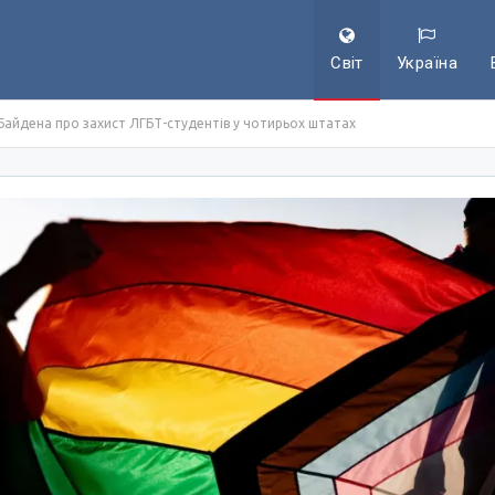
Світ
Україна
 Байдена про захист ЛГБТ-студентів у чотирьох штатах