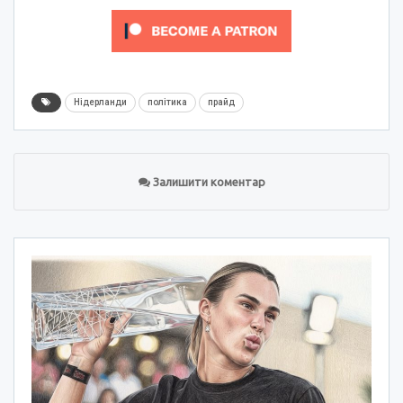
Нідерланди
політика
прайд
Залишити коментар