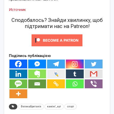
Источник
Сподобалось? Знайди хвилинку, щоб
підтримати нас на Patreon!
Поділись публікацією
ВеликаБританія
камінґ_аут
спорт