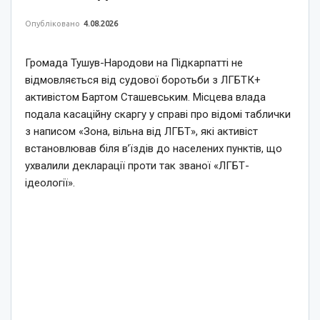
Опубліковано
4.08.2026
Громада Тушув-Народови на Підкарпатті не
відмовляється від судової боротьби з ЛГБТК+
активістом Бартом Сташевським. Місцева влада
подала касаційну скаргу у справі про відомі таблички
з написом «Зона, вільна від ЛГБТ», які активіст
встановлював біля в’їздів до населених пунктів, що
ухвалили декларації проти так званої «ЛГБТ-
ідеології».