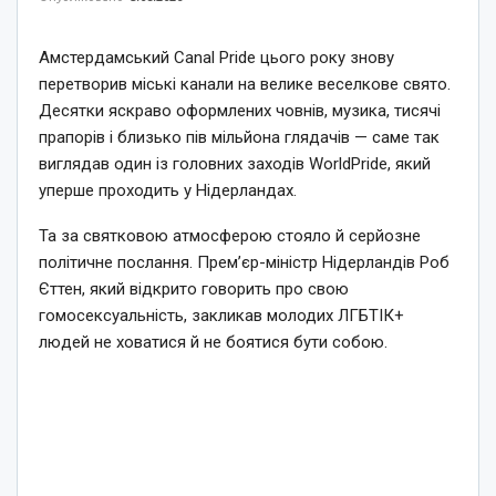
Амстердамський Canal Pride цього року знову
перетворив міські канали на велике веселкове свято.
Десятки яскраво оформлених човнів, музика, тисячі
прапорів і близько пів мільйона глядачів — саме так
виглядав один із головних заходів WorldPride, який
уперше проходить у Нідерландах.
Та за святковою атмосферою стояло й серйозне
політичне послання. Прем’єр-міністр Нідерландів Роб
Єттен, який відкрито говорить про свою
гомосексуальність, закликав молодих ЛГБТІК+
людей не ховатися й не боятися бути собою.