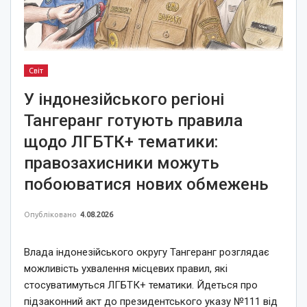
Світ
У індонезійського регіоні
Тангеранг готують правила
щодо ЛГБТК+ тематики:
правозахисники можуть
побоюватися нових обмежень
Опубліковано
4.08.2026
Влада індонезійського округу Тангеранг розглядає
можливість ухвалення місцевих правил, які
стосуватимуться ЛГБТК+ тематики. Йдеться про
підзаконний акт до президентського указу №111 від