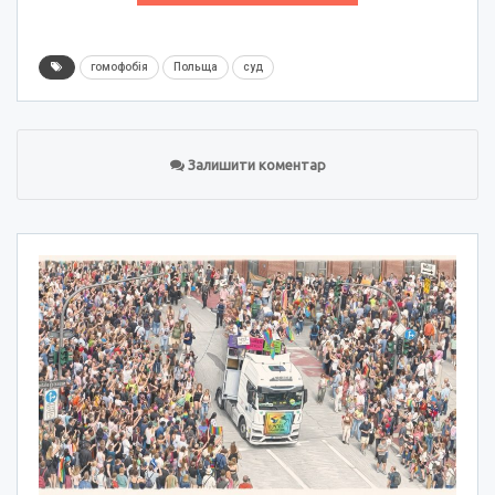
гомофобія
Польща
суд
Залишити коментар