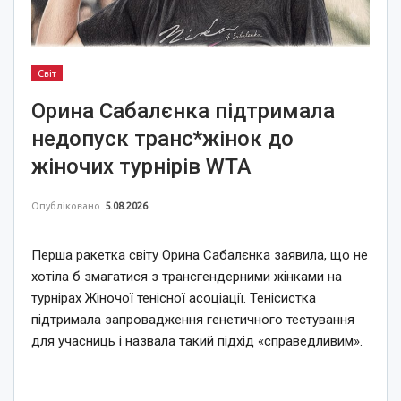
Світ
Орина Сабалєнка підтримала
недопуск транс*жінок до
жіночих турнірів WTA
Опубліковано
5.08.2026
Перша ракетка світу Орина Сабалєнка заявила, що не
хотіла б змагатися з трансгендерними жінками на
турнірах Жіночої тенісної асоціації. Тенісистка
підтримала запровадження генетичного тестування
для учасниць і назвала такий підхід «справедливим».