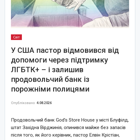
Світ
У США пастор відмовився від
допомоги через підтримку
ЛГБТК+ – і залишив
продовольчий банк із
порожніми полицями
Опубліковано
4.08.2026
Продовольчий банк God’s Store House у місті Блуфілд,
штат Західна Вірджинія, опинився майже без запасів
після того, як його керівник, пастор Елвін Крістіан,