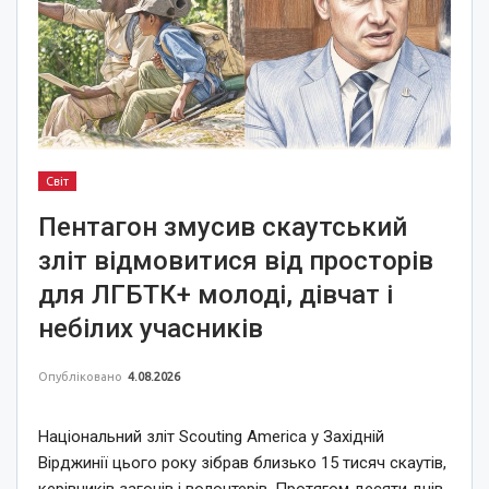
Світ
Пентагон змусив скаутський
зліт відмовитися від просторів
для ЛГБТК+ молоді, дівчат і
небілих учасників
Опубліковано
4.08.2026
Національний зліт Scouting America у Західній
Вірджинії цього року зібрав близько 15 тисяч скаутів,
керівників загонів і волонтерів. Протягом десяти днів