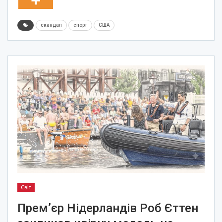
скандал
спорт
США
Світ
Прем’єр Нідерландів Роб Єттен