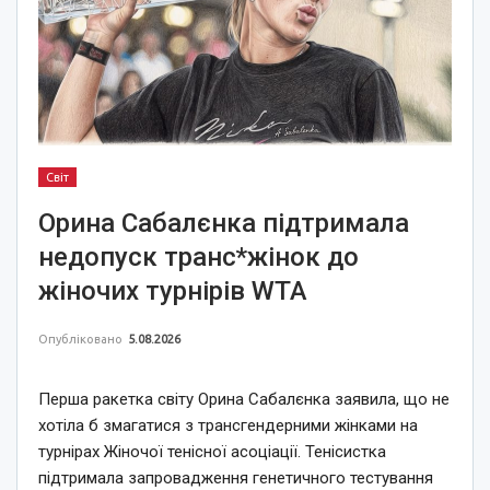
Світ
Орина Сабалєнка підтримала
недопуск транс*жінок до
жіночих турнірів WTA
Опубліковано
5.08.2026
Перша ракетка світу Орина Сабалєнка заявила, що не
хотіла б змагатися з трансгендерними жінками на
турнірах Жіночої тенісної асоціації. Тенісистка
підтримала запровадження генетичного тестування