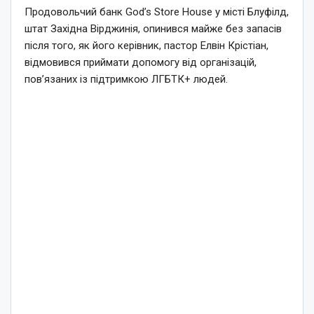
Продовольчий банк God’s Store House у місті Блуфілд,
штат Західна Вірджинія, опинився майже без запасів
після того, як його керівник, пастор Елвін Крістіан,
відмовився приймати допомогу від організацій,
пов’язаних із підтримкою ЛГБТК+ людей.