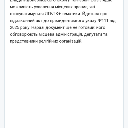
Влада індонезійського округу Тангеранг розглядає
можливість ухвалення місцевих правил, які
стосуватимуться ЛГБТК+ тематики. Йдеться про
підзаконний акт до президентського указу №111 від
2025 року. Наразі документ ще не готовий: його
обговорюють місцева адміністрація, депутати та
представники релігійних організацій.