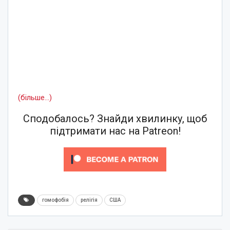
(більше…)
Сподобалось? Знайди хвилинку, щоб
підтримати нас на Patreon!
гомофобія
релігія
США