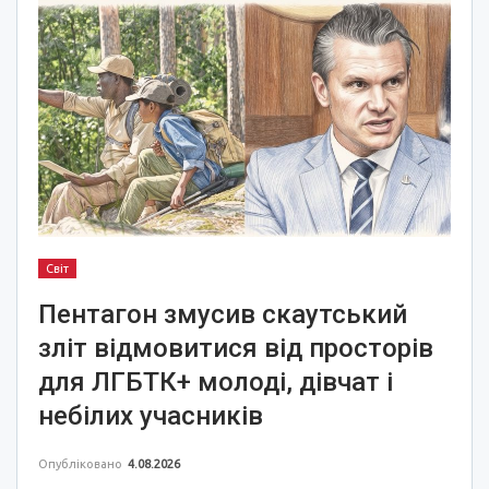
Світ
Пентагон змусив скаутський
зліт відмовитися від просторів
для ЛГБТК+ молоді, дівчат і
небілих учасників
Опубліковано
4.08.2026