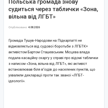
Польська громада знову
судиться через таблички «Зона,
вільна від ЛГБТ»
Опубліковано
4.08.2026
Громада Тушув-Народови на Підкарпатті не
відмовляється від судової боротьби з ЛГБТК+
активістом Бартом Сташевським. Місцева влада
подала касаційну скаргу у справі про відомі таблички
з написом «Зона, вільна від ЛГБТ», які активіст
встановлював біля в’їздів до населених пунктів, що
ухвалили декларації проти так званої «ЛГБТ-
ідеології».