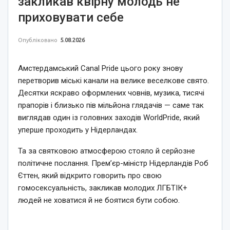
закликав квірну молодь не
приховувати себе
Опубліковано
5.08.2026
Амстердамський Canal Pride цього року знову
перетворив міські канали на велике веселкове свято.
Десятки яскраво оформлених човнів, музика, тисячі
прапорів і близько пів мільйона глядачів — саме так
виглядав один із головних заходів WorldPride, який
уперше проходить у Нідерландах.
Та за святковою атмосферою стояло й серйозне
політичне послання. Прем’єр-міністр Нідерландів Роб
Єттен, який відкрито говорить про свою
гомосексуальність, закликав молодих ЛГБТІК+
людей не ховатися й не боятися бути собою.