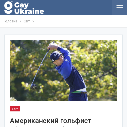
Головна
Світ
Світ
Американский гольфист