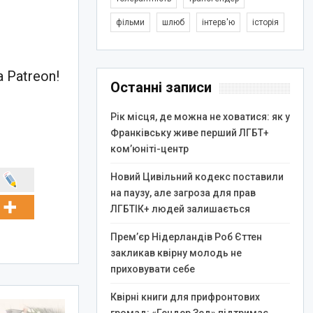
фільми
шлюб
інтерв'ю
історія
 Patreon!
Останні записи
Рік місця, де можна не ховатися: як у
Франківську живе перший ЛГБТ+
ком’юніті-центр
Новий Цивільний кодекс поставили
на паузу, але загроза для прав
ЛГБТІК+ людей залишається
Прем’єр Нідерландів Роб Єттен
закликав квірну молодь не
приховувати себе
Квірні книги для прифронтових