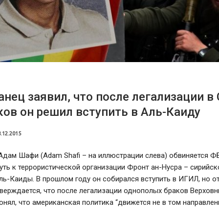
нец заявил, что после легализации в
ков он решил вступить в Аль-Каиду
.12.2015
дам Шафи (Adam Shafi – на иллюстрации слева) обвиняется ФБ
уть к террористической организации Фронт ан-Нусра – сирийс
ь-Каиды. В прошлом году он собирался вступить в ИГИЛ, но о
тверждается, что после легализации однополых браков Верхов
ял, что американская политика “движется не в том направлени