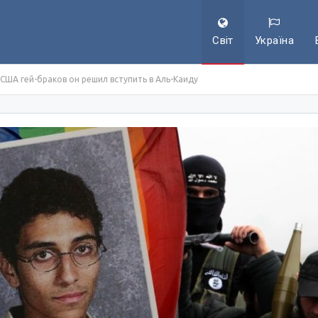
Світ
Україна
 США гей-браков он решил вступить в Аль-Каиду