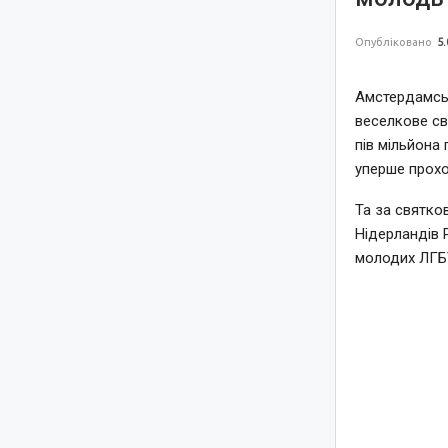
Опубліковано
5.
Амстердамськ
веселкове св
пів мільйона 
уперше прохо
Та за святко
Нідерландів 
молодих ЛГБТ