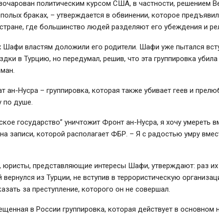
зочарован политическим курсом США, в частности, решением В
полых браках,
– утверждается в обвинении, которое предъяви
 стране, где большинство людей разделяют его убеждения и ре
х Шафи властям доложили его родители. Шафи уже пытался вст
здки в Турцию, но передумал, решив, что эта группировка убил
ман.
т ан-Нусра – группировка, которая также убивает геев и прелю
 по душе.
ское государство” уничтожит Фронт ан-Нусра, я хочу умереть вм
 на записи, которой располагает ФБР. –
Я с радостью умру вмес
, юристы, представляющие интересы Шафи, утверждают: раз их
вернулся из Турции, не вступив в террористическую организац
азать за преступление, которого он не совершал.
щенная в России группировка, которая действует в основном 