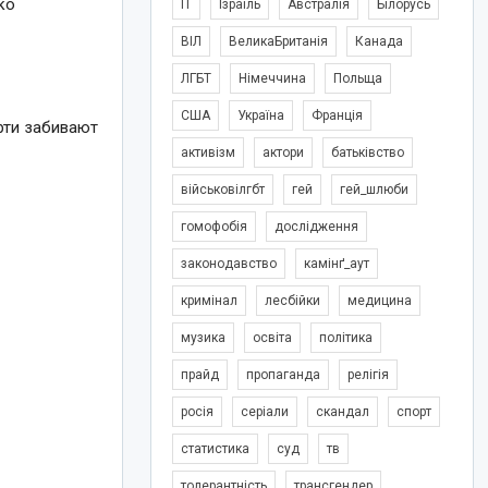
ко
IT
Ізраїль
Австралія
Білорусь
и
ВІЛ
ВеликаБританія
Канада
ЛГБТ
Німеччина
Польща
США
Україна
Франція
рти забивают
активізм
актори
батьківство
військовілгбт
гей
гей_шлюби
гомофобія
дослідження
законодавство
камінґ_аут
кримінал
лесбійки
медицина
музика
освіта
політика
прайд
пропаганда
релігія
росія
серіали
скандал
спорт
статистика
суд
тв
толерантність
трансгендер