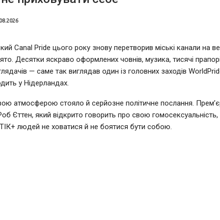
08.2026
ий Canal Pride цього року знову перетворив міські канали на в
ято. Десятки яскраво оформлених човнів, музика, тисячі прапорі
глядачів — саме так виглядав один із головних заходів WorldPrid
дить у Нідерландах.
вою атмосферою стояло й серйозне політичне послання. Прем’єр
Роб Єттен, який відкрито говорить про свою гомосексуальність,
ІК+ людей не ховатися й не боятися бути собою.