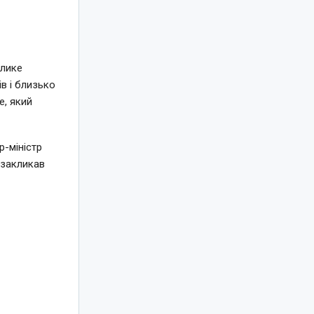
елике
в і близько
e, який
-міністр
 закликав