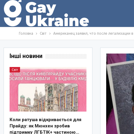
Головна
Світ
Американец заявил, что после легализации в
Інші новини
Світ
Коли ратуша відкривається для
Прайду: як Мюнхен зробив
підтримку ЛГБТІК+ частиною…