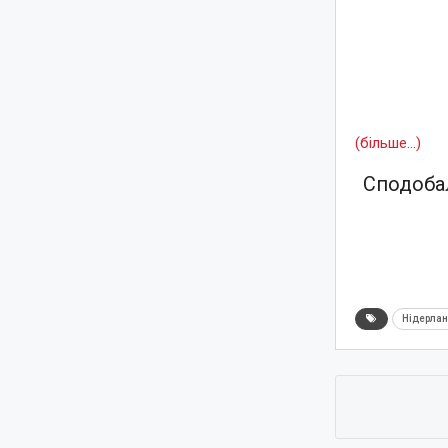
(більше…)
Сподобал
Нідерла