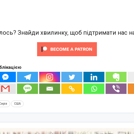
ось? Знайди хвилинку, щоб підтримати нас на
блікацією
Сирія
США