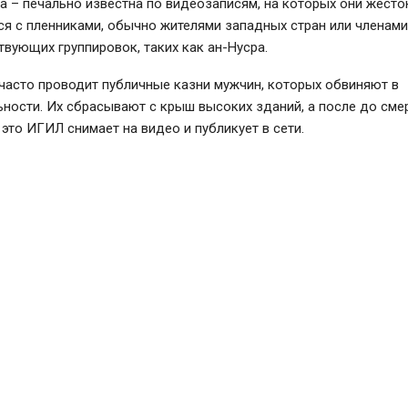
а – печально известна по видеозаписям, на которых они жесто
я с пленниками, обычно жителями западных стран или членам
вующих группировок, таких как ан-Нусра.
часто проводит публичные казни мужчин, которых обвиняют в
ности. Их сбрасывают с крыш высоких зданий, а после до сме
 это ИГИЛ снимает на видео и публикует в сети.