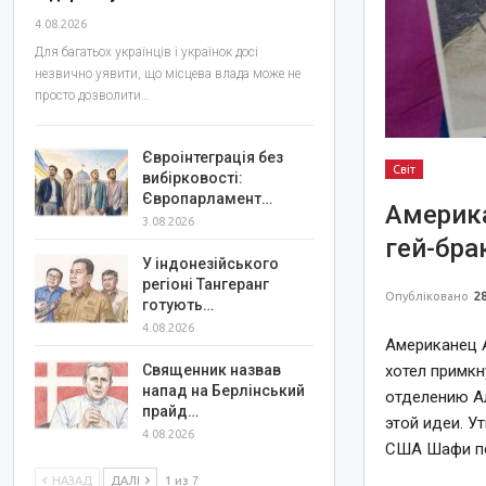
4.08.2026
Для багатьох українців і українок досі
незвично уявити, що місцева влада може не
просто дозволити…
Євроінтеграція без
Світ
вибірковості:
Європарламент…
Америка
3.08.2026
гей-бра
У індонезійського
регіоні Тангеранг
Опубліковано
28
готують…
4.08.2026
Американец А
Священник назвав
хотел примкн
напад на Берлінський
отделению Ал
прайд…
этой идеи. У
4.08.2026
США Шафи пон
НАЗАД
ДАЛІ
1 из 7