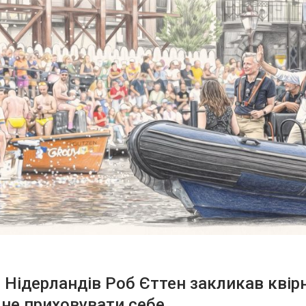
 Нідерландів Роб Єттен закликав квір
не приховувати себе