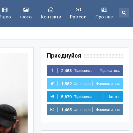
Відео
Фото
Контакти
Patreon
Про нас
Приєднуйся
2,453
Підпісників
Підпісатись
1,562
Фоловерів
Фоловити нас
5,879
Підпісники
Читати
1,485
Фоловерів
Фоловити нас