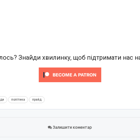
ось? Знайди хвилинку, щоб підтримати нас на
нди
політика
прайд
Залишити коментар