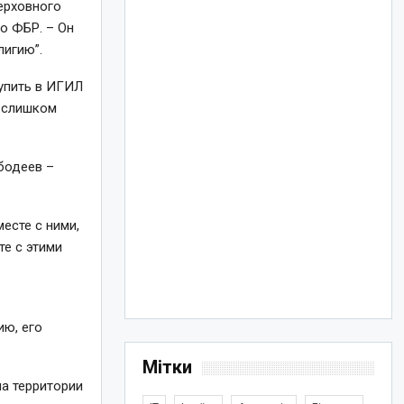
ерховного
ло ФБР. –
Он
лигию”.
упить в ИГИЛ
а слишком
бодеев –
есте с ними,
те с этими
ию, его
Мітки
на территории