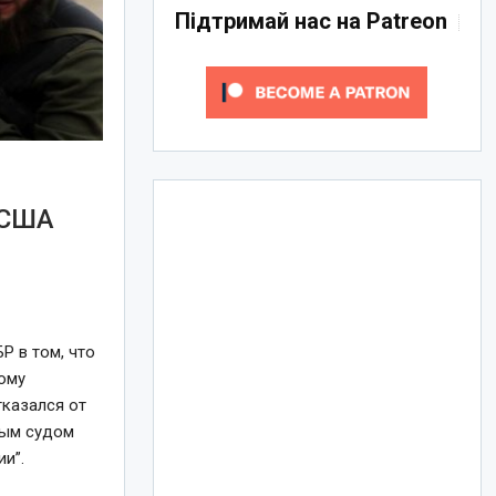
Підтримай нас на Patreon
 США
Р в том, что
кому
тказался от
ным судом
и”.