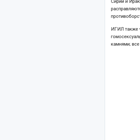
Сирии и Ирак
расправляютс
противоборст
ИГИЛ также 
гомосексуаль
камнями; все