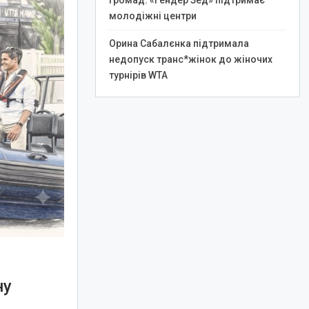
громад: «Гендер Зед» підтримає
молодіжні центри
Орина Сабалєнка підтримала
недопуск транс*жінок до жіночих
турнірів WTA
ну