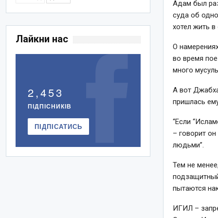
Адам был ра
суда об одно
хотел жить в
Лайкни нас
О намерения
во время пое
много мусуль
2,453
А вот Джабха
пришлась ему
ПІДПІСНИКІВ
“Если “Ислам
ПІДПІСАТИСЬ
– говорит он
людьми”.
Тем не менее
подзащитный 
пытаются нак
ИГИЛ – запре