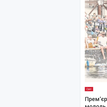
Світ
Прем’єр
молодь 