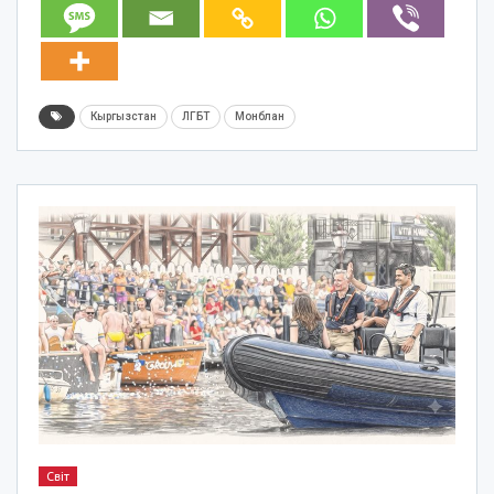
Кыргызстан
ЛГБТ
Монблан
Світ