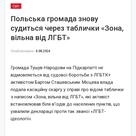
Світ
Польська громада знову
судиться через таблички «Зона,
вільна від ЛГБТ»
Опубліковано
4.08.2026
Громада Тушув-Народови на Підкарпатті не
відмовляється від судової боротьби з ЛГБТК+
активістом Бартом Сташевським. Місцева влада
подала касаційну скаргу у справі про відомі таблички
з написом «Зона, вільна від ЛГБТ», які активіст
встановлював біля в’їздів до населених пунктів, що
ухвалили декларації проти так званої «ЛГБТ-
ідеології».