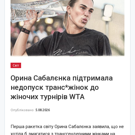
Світ
Орина Сабалєнка підтримала
недопуск транс*жінок до
жіночих турнірів WTA
Опубліковано
5.08.2026
Перша ракетка світу Орина Сабалєнка заявила, що не
хотіла б змагатися з трансгендерними жінками на