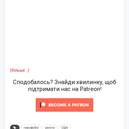
(більше…)
Сподобалось? Знайди хвилинку, щоб
підтримати нас на Patreon!
гомофобія
релігія
США