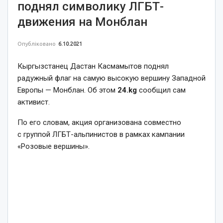
поднял символику ЛГБТ-
движения на Монблан
Опубліковано
6.10.2021
Кыргызстанец Дастан Касмамытов поднял
радужный флаг на самую высокую вершину Западной
Европы — Монблан. Об этом
24.kg
сообщил сам
активист.
По его словам, акция организована совместно
с группой ЛГБТ-альпинистов в рамках кампании
«Розовые вершины».