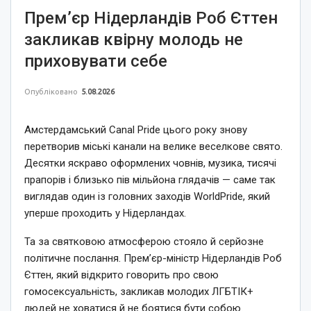
Прем’єр Нідерландів Роб Єттен
закликав квірну молодь не
приховувати себе
Опубліковано
5.08.2026
Амстердамський Canal Pride цього року знову
перетворив міські канали на велике веселкове свято.
Десятки яскраво оформлених човнів, музика, тисячі
прапорів і близько пів мільйона глядачів — саме так
виглядав один із головних заходів WorldPride, який
уперше проходить у Нідерландах.
Та за святковою атмосферою стояло й серйозне
політичне послання. Прем’єр-міністр Нідерландів Роб
Єттен, який відкрито говорить про свою
гомосексуальність, закликав молодих ЛГБТІК+
людей не ховатися й не боятися бути собою.