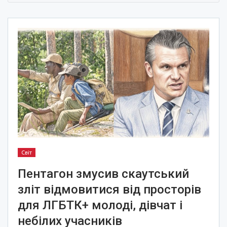
Світ
Пентагон змусив скаутський
зліт відмовитися від просторів
для ЛГБТК+ молоді, дівчат і
небілих учасників