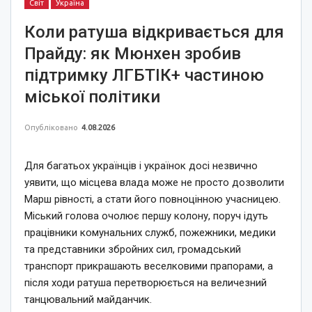
Світ
Україна
Коли ратуша відкривається для
Прайду: як Мюнхен зробив
підтримку ЛГБТІК+ частиною
міської політики
Опубліковано
4.08.2026
Для багатьох українців і українок досі незвично
уявити, що місцева влада може не просто дозволити
Марш рівності, а стати його повноцінною учасницею.
Міський голова очолює першу колону, поруч ідуть
працівники комунальних служб, пожежники, медики
та представники збройних сил, громадський
транспорт прикрашають веселковими прапорами, а
після ходи ратуша перетворюється на величезний
танцювальний майданчик.