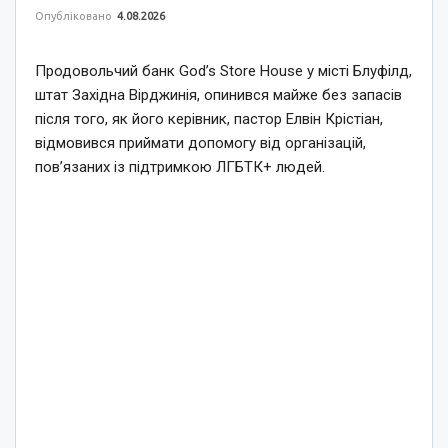
Опубліковано
4.08.2026
Продовольчий банк God’s Store House у місті Блуфілд,
штат Західна Вірджинія, опинився майже без запасів
після того, як його керівник, пастор Елвін Крістіан,
відмовився приймати допомогу від організацій,
пов’язаних із підтримкою ЛГБТК+ людей.