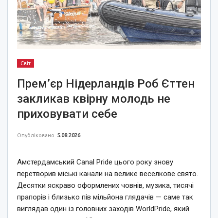
Світ
Прем’єр Нідерландів Роб Єттен
закликав квірну молодь не
приховувати себе
Опубліковано
5.08.2026
Амстердамський Canal Pride цього року знову
перетворив міські канали на велике веселкове свято.
Десятки яскраво оформлених човнів, музика, тисячі
прапорів і близько пів мільйона глядачів — саме так
виглядав один із головних заходів WorldPride, який