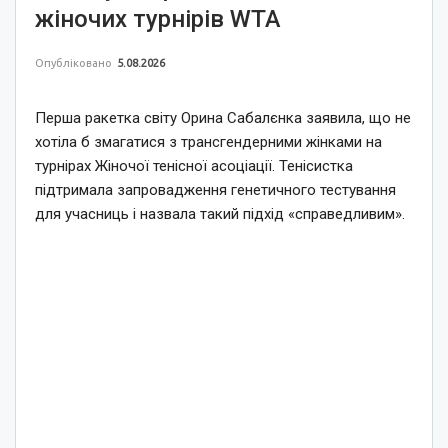
жіночих турнірів WTA
Опубліковано
5.08.2026
Перша ракетка світу Орина Сабалєнка заявила, що не
хотіла б змагатися з трансгендерними жінками на
турнірах Жіночої тенісної асоціації. Тенісистка
підтримала запровадження генетичного тестування
для учасниць і назвала такий підхід «справедливим».