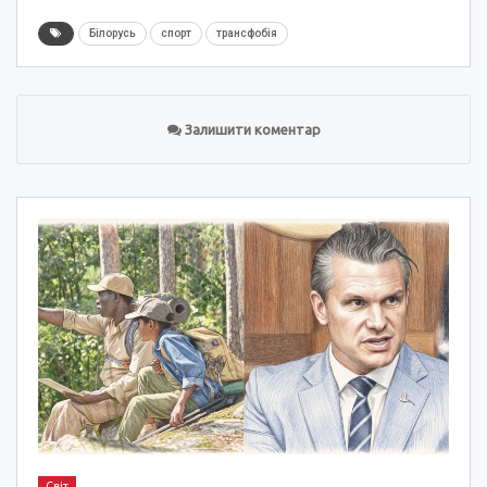
Білорусь
спорт
трансфобія
Залишити коментар
Світ