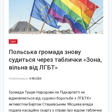
Світ
Польська громада знову
судиться через таблички «Зона,
вільна від ЛГБТ»
Опубліковано
4.08.2026
Громада Тушув-Народови на Підкарпатті не
відмовляється від судової боротьби з ЛГБТК+
активістом Бартом Сташевським. Місцева влада
подала касаційну скаргу у справі про відомі таблички