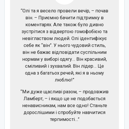
“Олі та я весело провели вечір, – почав
він. – Приємно бачити підтримку в
коментарях. Але також було дивно
зустрітися з відвертою гомофобією та
невіглаством людей. Олі ідентифікує
себе як “він”. У нього чудовий стиль,
він не бажає відповідати суспільним
нормам у виборі одягу… Він красивий,
сміливий і зухвалий. Він лідер… Це
одна з багатьох речей, які я в ньому
люблю!”
“Ми дуже щасливі разом, – продовжив
Ламберт, – і якщо це не подобається
ненависникам, нам все одно! Станьте
дорослішими і спробуйте навчитися
терпимості…”