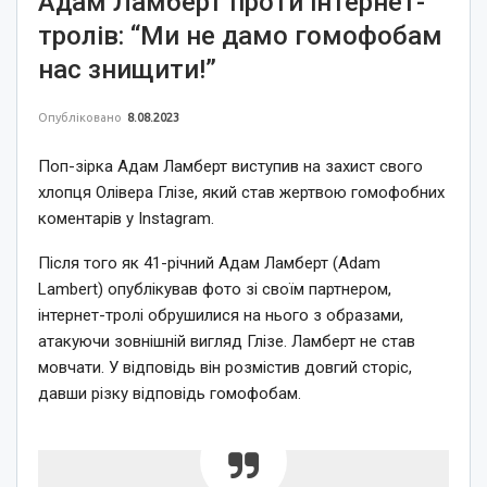
Адам Ламберт проти інтернет-
тролів: “Ми не дамо гомофобам
нас знищити!”
Опубліковано
8.08.2023
Поп-зірка Адам Ламберт виступив на захист свого
хлопця Олівера Глізе, який став жертвою гомофобних
коментарів у Instagram.
Після того як 41-річний Адам Ламберт (Adam
Lambert) опублікував фото зі своїм партнером,
інтернет-тролі обрушилися на нього з образами,
атакуючи зовнішній вигляд Глізе. Ламберт не став
мовчати. У відповідь він розмістив довгий сторіс,
давши різку відповідь гомофобам.