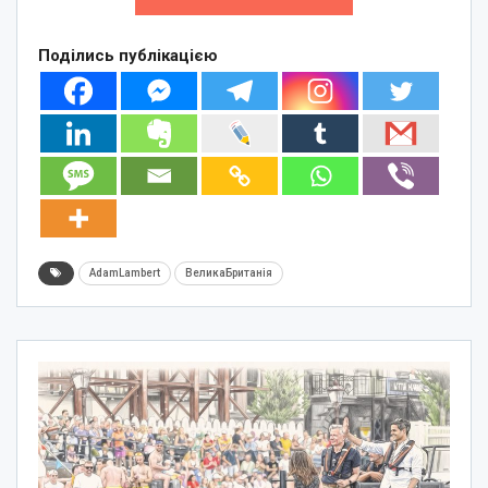
Поділись публікацією
AdamLambert
ВеликаБританія