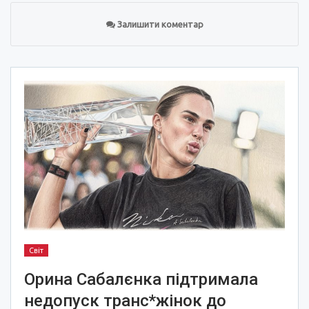
Залишити коментар
Світ
Орина Сабалєнка підтримала
недопуск транс*жінок до