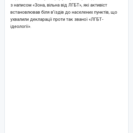
з написом «Зона, вільна від ЛГБТ», які активіст
встановлював біля в’їздів до населених пунктів, що
ухвалили декларації проти так званої «ЛГБТ-
ідеології».