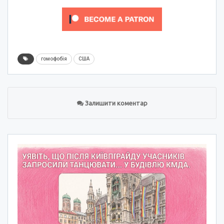
гомофобія
США
Залишити коментар