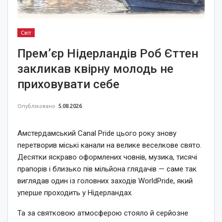
Світ
Прем’єр Нідерландів Роб Єттен
закликав квірну молодь не
приховувати себе
Опубліковано
5.08.2026
Амстердамський Canal Pride цього року знову
перетворив міські канали на велике веселкове свято.
Десятки яскраво оформлених човнів, музика, тисячі
прапорів і близько пів мільйона глядачів — саме так
виглядав один із головних заходів WorldPride, який
уперше проходить у Нідерландах.
Та за святковою атмосферою стояло й серйозне