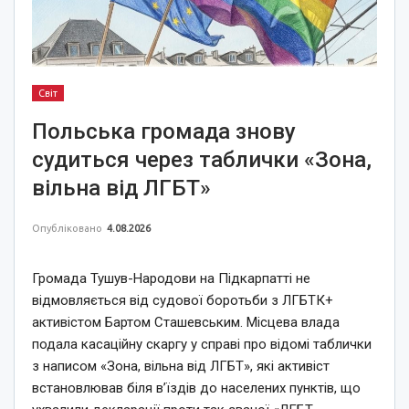
Світ
Польська громада знову
судиться через таблички «Зона,
вільна від ЛГБТ»
Опубліковано
4.08.2026
Громада Тушув-Народови на Підкарпатті не
відмовляється від судової боротьби з ЛГБТК+
активістом Бартом Сташевським. Місцева влада
подала касаційну скаргу у справі про відомі таблички
з написом «Зона, вільна від ЛГБТ», які активіст
встановлював біля в’їздів до населених пунктів, що