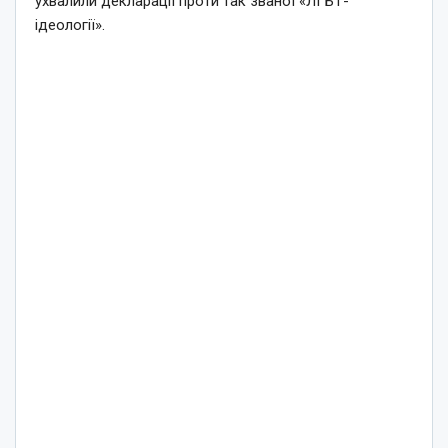
ухвалили декларації проти так званої «ЛГБТ-
ідеології».