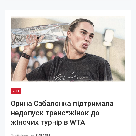
Світ
Орина Сабалєнка підтримала
недопуск транс*жінок до
жіночих турнірів WTA
Опубліковано
5.08.2026