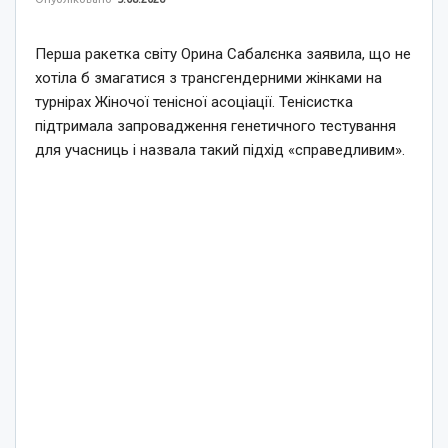
Перша ракетка світу Орина Сабалєнка заявила, що не
хотіла б змагатися з трансгендерними жінками на
турнірах Жіночої тенісної асоціації. Тенісистка
підтримала запровадження генетичного тестування
для учасниць і назвала такий підхід «справедливим».