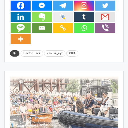
HectorBlack
камінґ_аут
США