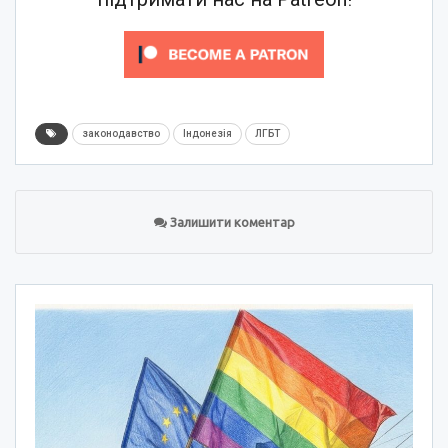
законодавство
Індонезія
ЛГБТ
Залишити коментар