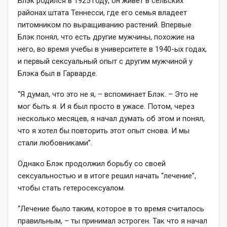
Блэк родился в 1925 году, он живет в сельских
районах штата Теннесси, где его семья владеет
питомником по выращиванию растений. Впервые
Блэк понял, что есть другие мужчины, похожие на
него, во время учебы в университете в 1940-ых годах,
и первый сексуальный опыт с другим мужчиной у
Блэка был в Гарварде.
“Я думал, что это не я, – вспоминает Блэк. – Это не
мог быть я. И я был просто в ужасе. Потом, через
несколько месяцев, я начал думать об этом и понял,
что я хотел бы повторить этот опыт снова. И мы
стали любовниками”.
Однако Блэк продолжил борьбу со своей
сексуальностью и в итоге решил начать “лечение”,
чтобы стать гетеросексуалом.
“Лечение было таким, которое в то время считалось
правильным, – ты принимал эстроген. Так что я начал