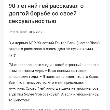
90-летний гей рассказал о
долгой борьбе со своей
сексуальностью
Опубліковано
28.12.2015
В интервью NPR 90-летний Гектор Блэк (Hector Black)
открыто рассказал о своем долгом пути к камин-
ауту.
“Мне казалось, что я один такой странный человек в
этом чертовом мире, – Блэк вспоминает свои
юношеские годы. – Я понятия не имел, что это было.
Всё, что я знал, это то, что меня привлекают
мужчины. Слово “гей” никогда даже не упоминалось,
а уж тем более “гомосексуал”. А если и упоминались,
то шепотом”.