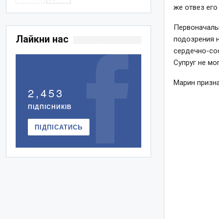
же отвез его
Первоначаль
Лайкни нас
подозрения н
сердечно-сос
Супруг не мо
Марин призна
2,453
ПІДПІСНИКІВ
ПІДПІСАТИСЬ