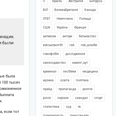
IT
Ізраїль
Австралія
Білорусь
ВІЛ
ВеликаБританія
Канада
ЛГБТ
Німеччина
Польща
США
Україна
Франція
кенщик.
активізм
актори
батьківство
ди были
військовілгбт
гей
гей_шлюби
гомофобія
дослідження
законодавство
камінґ_аут
кримінал
лесбійки
медицина
рые была
музика
освіта
політика
й 100 тысяч
 пожизненное
прайд
пропаганда
релігія
 Выплата
росія
серіали
скандал
спорт
к.
статистика
суд
тв
, если тот
толерантність
трансгендер