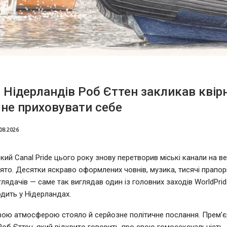
 Нідерландів Роб Єттен закликав квір
не приховувати себе
08.2026
ий Canal Pride цього року знову перетворив міські канали на в
ято. Десятки яскраво оформлених човнів, музика, тисячі прапорі
глядачів — саме так виглядав один із головних заходів WorldPrid
дить у Нідерландах.
вою атмосферою стояло й серйозне політичне послання. Прем’єр