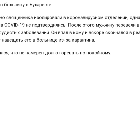
 в больницу в Бухаресте.
но священника изолировали в коронавирусном отделении, одн
а COVID-19 не подтвердились. После этого мужчину перевели в
удистых заболеваний. Он впал в кому и вскоре скончался в ре
г навещать его в больнице из-за карантина.
лся, что не намерен долго горевать по покойному.