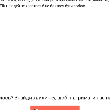
Роб Єттен, який відкрито говорить про свою гомосексуальність,
ІК+ людей не ховатися й не боятися бути собою.
ось? Знайди хвилинку, щоб підтримати нас на