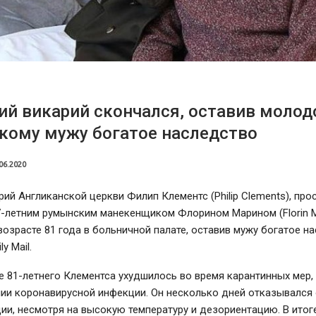
ий викарий скончался, оставив моло
кому мужу богатое наследство
06.2020
ий Англиканской церкви Филип Клементс (Philip Clements), пр
-летним румынским манекенщиком Флорином Марином (Florin Ma
возрасте 81 года в больничной палате, оставив мужу богатое н
y Mail.
 81-летнего Клементса ухудшилось во время карантинных мер,
ии коронавирусной инфекции. Он несколько дней отказывался 
ии, несмотря на высокую температуру и дезориентацию. В итог