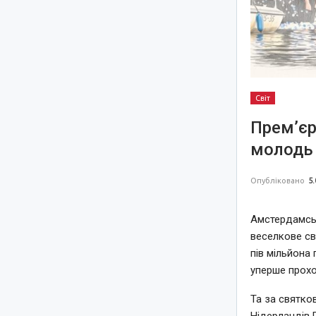
Світ
Прем’єр
молодь 
Опубліковано
5.
Амстердамськ
веселкове св
пів мільйона 
уперше прохо
Та за святко