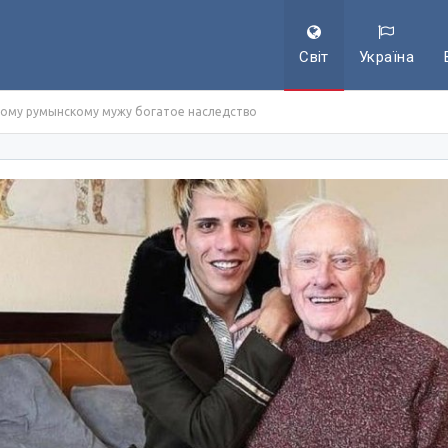
Світ
Україна
дому румынскому мужу богатое наследство