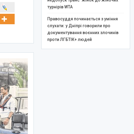
недопуск транс*жінок до жіночих
турнірів WTA
Правосуддя починається з уміння
слухати: у Дніпрі говорили про
документування воєнних злочинів
проти ЛГБТІК+ людей