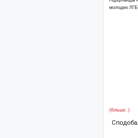
Нідерландів 
молодих ЛГБТ
(більше…)
Сподобал