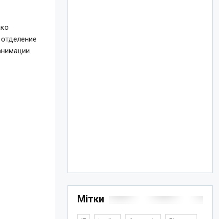
ако
 отделение
анимации.
Мітки