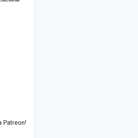
 закликав
 Patreon!