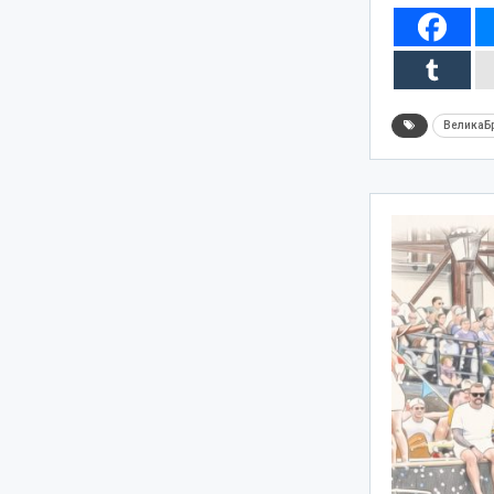
ВеликаБр