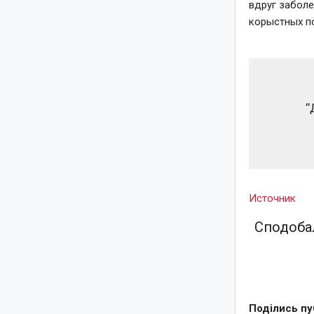
вдруг заболе
корыстных п
“
Источник
Сподобал
Поділись пу