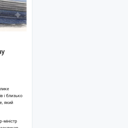
ну
елике
в і близько
e, який
-міністр