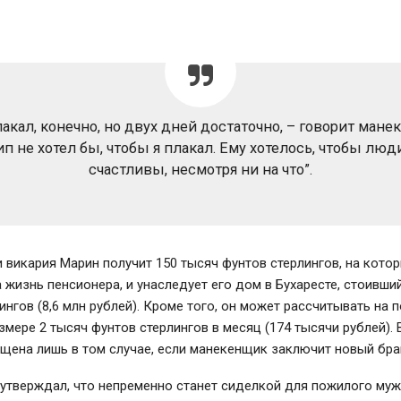
лакал, конечно, но двух дней достаточно, – говорит мане
п не хотел бы, чтобы я плакал. Ему хотелось, чтобы лю
счастливы, несмотря ни на что”.
 викария Марин получит 150 тысяч фунтов стерлингов, на кото
 жизнь пенсионера, и унаследует его дом в Бухаресте, стоивши
ингов (8,6 млн рублей). Кроме того, он может рассчитывать на
змере 2 тысяч фунтов стерлингов в месяц (174 тысячи рублей).
щена лишь в том случае, если манекенщик заключит новый бра
утверждал, что непременно станет сиделкой для пожилого мужа