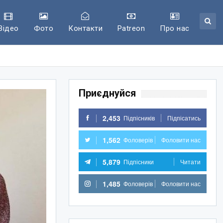
Відео
Фото
Контакти
Patreon
Про нас
Приєднуйся
2,453
Підпісників
Підпісатись
1,562
Фоловерів
Фоловити нас
5,879
Підпісники
Читати
1,485
Фоловерів
Фоловити нас