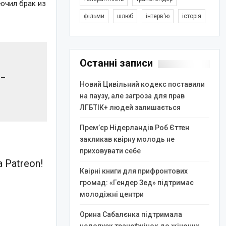
лючил брак из
фільми
шлюб
інтерв'ю
історія
Останні записи
 –
Новий Цивільний кодекс поставили
на паузу, але загроза для прав
ЛГБТІК+ людей залишається
Прем’єр Нідерландів Роб Єттен
закликав квірну молодь не
приховувати себе
 Patreon!
Квірні книги для прифронтових
громад: «Гендер Зед» підтримає
молодіжні центри
Орина Сабалєнка підтримала