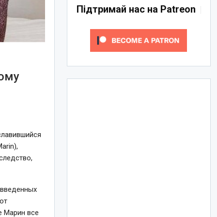
Підтримай нас на Patreon
дому
ославившийся
rin),
аследство,
 введенных
от
е Марин все