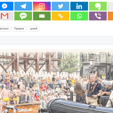
итанія
Румунія
шлюб