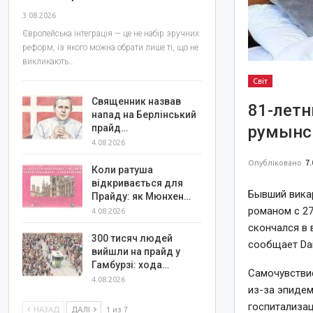
3.08.2026
Європейська інтеграція — це не набір зручних
реформ, із якого можна обрати лише ті, що не
викликають…
Світ
Священник назвав
81-летн
напад на Берлінський
румынс
прайд…
4.08.2026
Опубліковано
7.
Коли ратуша
відкривається для
Бывший викар
Прайду: як Мюнхен…
романом с 27
4.08.2026
скончался в 
300 тисяч людей
сообщает Dail
вийшли на прайд у
Гамбурзі: хода…
Самочувствие
4.08.2026
из-за эпидем
госпитализац
НАЗАД
ДАЛІ
1 из 7