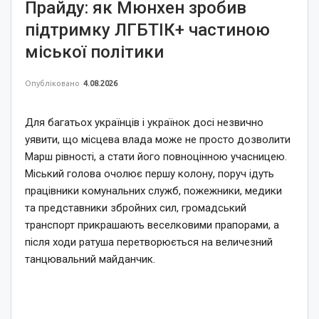
Прайду: як Мюнхен зробив
підтримку ЛГБТІК+ частиною
міської політики
Опубліковано
4.08.2026
Для багатьох українців і українок досі незвично
уявити, що місцева влада може не просто дозволити
Марш рівності, а стати його повноцінною учасницею.
Міський голова очолює першу колону, поруч ідуть
працівники комунальних служб, пожежники, медики
та представники збройних сил, громадський
транспорт прикрашають веселковими прапорами, а
після ходи ратуша перетворюється на величезний
танцювальний майданчик.