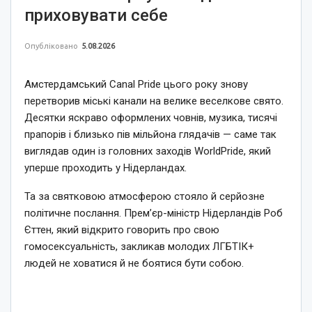
приховувати себе
Опубліковано
5.08.2026
Амстердамський Canal Pride цього року знову
перетворив міські канали на велике веселкове свято.
Десятки яскраво оформлених човнів, музика, тисячі
прапорів і близько пів мільйона глядачів — саме так
виглядав один із головних заходів WorldPride, який
уперше проходить у Нідерландах.
Та за святковою атмосферою стояло й серйозне
політичне послання. Прем’єр-міністр Нідерландів Роб
Єттен, який відкрито говорить про свою
гомосексуальність, закликав молодих ЛГБТІК+
людей не ховатися й не боятися бути собою.