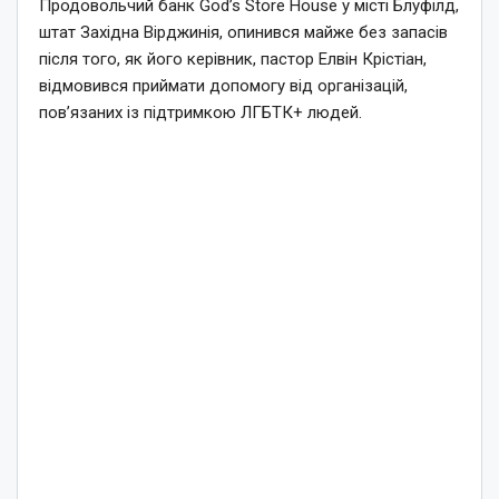
Продовольчий банк God’s Store House у місті Блуфілд,
штат Західна Вірджинія, опинився майже без запасів
після того, як його керівник, пастор Елвін Крістіан,
відмовився приймати допомогу від організацій,
пов’язаних із підтримкою ЛГБТК+ людей.