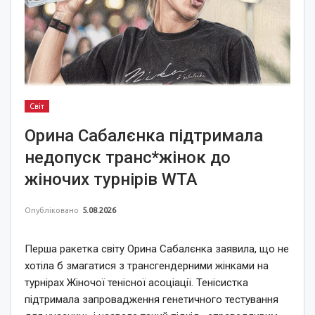
Світ
Орина Сабалєнка підтримала
недопуск транс*жінок до
жіночих турнірів WTA
Опубліковано
5.08.2026
Перша ракетка світу Орина Сабалєнка заявила, що не
хотіла б змагатися з трансгендерними жінками на
турнірах Жіночої тенісної асоціації. Тенісистка
підтримала запровадження генетичного тестування