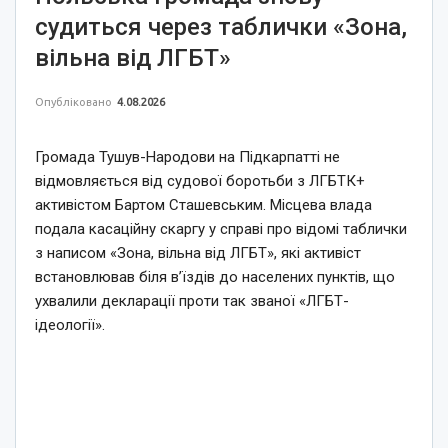
судиться через таблички «Зона,
вільна від ЛГБТ»
Опубліковано
4.08.2026
Громада Тушув-Народови на Підкарпатті не
відмовляється від судової боротьби з ЛГБТК+
активістом Бартом Сташевським. Місцева влада
подала касаційну скаргу у справі про відомі таблички
з написом «Зона, вільна від ЛГБТ», які активіст
встановлював біля в’їздів до населених пунктів, що
ухвалили декларації проти так званої «ЛГБТ-
ідеології».