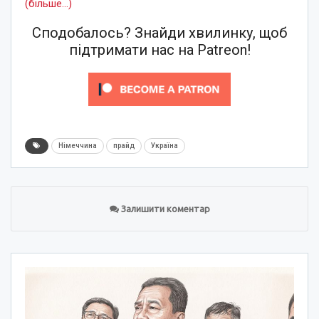
(більше…)
Сподобалось? Знайди хвилинку, щоб
підтримати нас на Patreon!
Німеччина
прайд
Україна
Залишити коментар