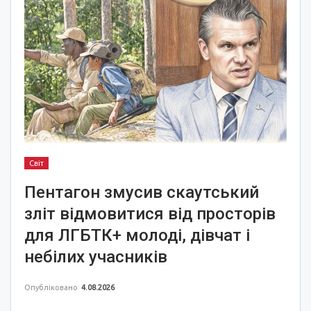
Світ
Пентагон змусив скаутський
зліт відмовитися від просторів
для ЛГБТК+ молоді, дівчат і
небілих учасників
Опубліковано
4.08.2026