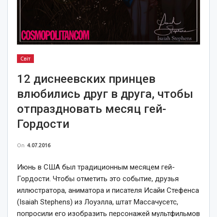
Світ
12 диснеевских принцев
влюбились друг в друга, чтобы
отпраздновать месяц гей-
Гордости
On
4.07.2016
Июнь в США был традиционным месяцем гей-
Гордости. Чтобы отметить это событие, друзья
иллюстратора, аниматора и писателя Исайи Стефенса
(Isaiah Stephens) из Лоуэлла, штат Массачусетс,
попросили его изобразить персонажей мультфильмов