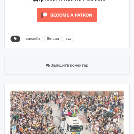
гомофобія
Польща
суд
Залишити коментар