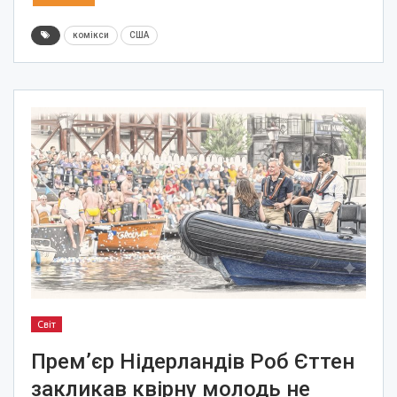
комікси
США
Світ
Прем’єр Нідерландів Роб Єттен
закликав квірну молодь не