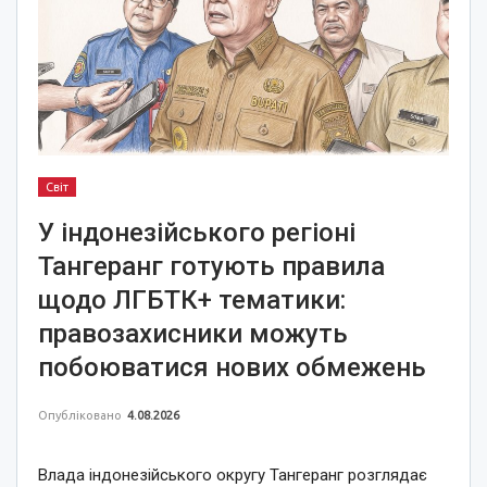
Світ
У індонезійського регіоні
Тангеранг готують правила
щодо ЛГБТК+ тематики:
правозахисники можуть
побоюватися нових обмежень
Опубліковано
4.08.2026
Влада індонезійського округу Тангеранг розглядає