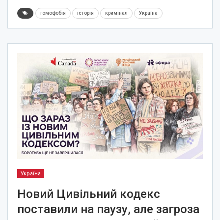
гомофобія
історія
кримінал
Україна
Україна
Новий Цивільний кодекс
поставили на паузу, але загроза