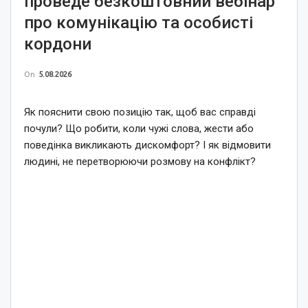
проведе безкоштовний вебінар
про комунікацію та особисті
кордони
On
5.08.2026
Як пояснити свою позицію так, щоб вас справді
почули? Що робити, коли чужі слова, жести або
поведінка викликають дискомфорт? І як відмовити
людині, не перетворюючи розмову на конфлікт?