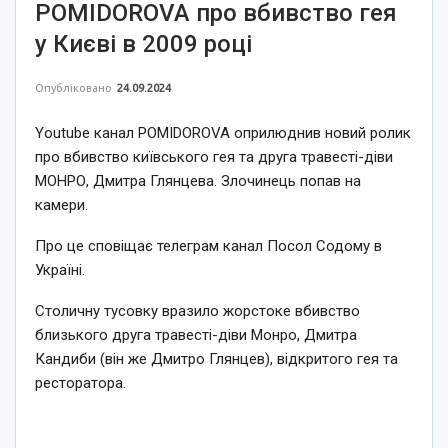
POMIDOROVA про вбивство гея
у Києві в 2009 році
Опубліковано
24.09.2024
Youtube канал POMIDOROVA оприлюднив новий ролик
про вбивство київського гея та друга травесті-діви
МОНРО, Дмитра Глянцева. Злочинець попав на
камери.
Про це сповіщає телеграм канал Посол Содому в
Україні.
Столичну тусовку вразило жорстоке вбивство
близького друга травесті-діви Монро, Дмитра
Кандиби (він же Дмитро Глянцев), відкритого гея та
ресторатора.