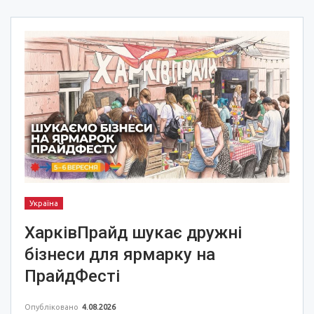
Україна
ХарківПрайд шукає дружні
бізнеси для ярмарку на
ПрайдФесті
Опубліковано
4.08.2026