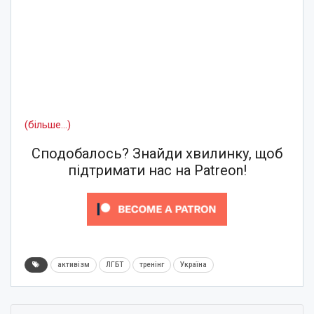
(більше…)
Сподобалось? Знайди хвилинку, щоб
підтримати нас на Patreon!
активізм
ЛГБТ
тренінг
Україна