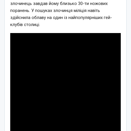
злочинець завдав йому близько 30-ти ножових
поранень. У пошуках злочинця міліція навіть
здійснила облаву на один із найпопулярніших гей-
клубів столиці.