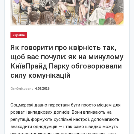
Україна
Як говорити про квірність так,
щоб вас почули: як на минулому
КиївПрайд Парку обговорювали
силу комунікацій
Опубліковано
4.08.2026
Соцмережі давно перестали бути просто місцем для
розваг і випадкових дописів. Вони впливають на
репутації, формують суспільні настрої, допомагають
знаходити однодумців — і так само швидко можуть
перетворити людину чи організацію на мішень для