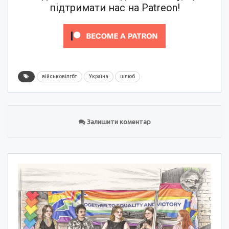
підтримати нас на Patreon!
військовілгбт
Україна
шлюб
Залишити коментар