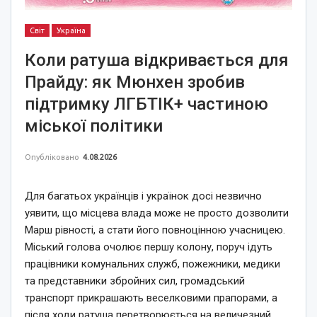
Світ
Україна
Коли ратуша відкривається для
Прайду: як Мюнхен зробив
підтримку ЛГБТІК+ частиною
міської політики
Опубліковано
4.08.2026
Для багатьох українців і українок досі незвично
уявити, що місцева влада може не просто дозволити
Марш рівності, а стати його повноцінною учасницею.
Міський голова очолює першу колону, поруч ідуть
працівники комунальних служб, пожежники, медики
та представники збройних сил, громадський
транспорт прикрашають веселковими прапорами, а
після ходи ратуша перетворюється на величезний