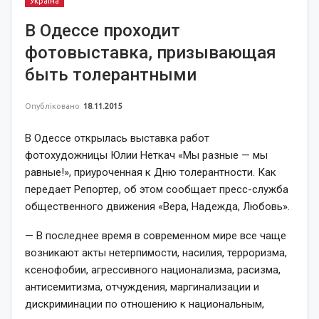
Україна
В Одессе проходит
фотовыставка, призывающая
быть толерантными
Опубліковано
18.11.2015
В Одессе открылась выставка работ
фотохудожницы Юлии Неткач «Мы разные — мы
равные!», приуроченная к Дню толерантности. Как
передает Репортер, об этом сообщает пресс-служба
общественного движения «Вера, Надежда, Любовь».
— В последнее время в современном мире все чаще
возникают акты нетерпимости, насилия, терроризма,
ксенофобии, агрессивного национализма, расизма,
антисемитизма, отчуждения, маргинализации и
дискриминации по отношению к национальным,