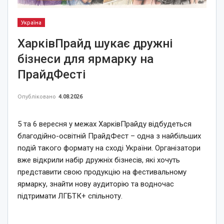
Україна
ХарківПрайд шукає дружні
бізнеси для ярмарку на
ПрайдФесті
Опубліковано
4.08.2026
5 та 6 вересня у межах ХарківПрайду відбудеться
благодійно-освітній ПрайдФест – одна з найбільших
подій такого формату на сході України. Організатори
вже відкрили набір дружніх бізнесів, які хочуть
представити свою продукцію на фестивальному
ярмарку, знайти нову аудиторію та водночас
підтримати ЛГБТК+ спільноту.