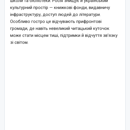
школи та бібліотеки. Росія знищує й український
культурний простір — книжкові фонди, видавничу
інфраструктуру, доступ людей до літератури.
Особливо гостро це відчувають прифронтові
громади, де навіть невеликий читацький куточок
може стати місцем тиші, підтримки й відчуття зв’язку
зі світом.