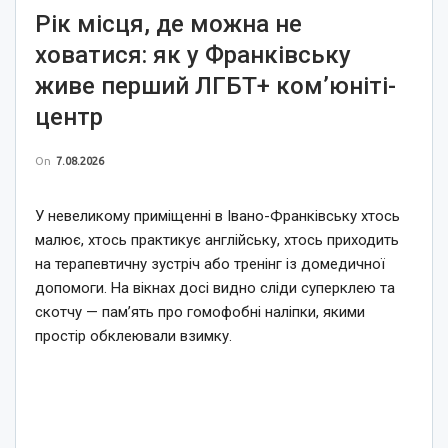
Рік місця, де можна не
ховатися: як у Франківську
живе перший ЛГБТ+ ком’юніті-
центр
On
7.08.2026
У невеликому приміщенні в Івано-Франківську хтось
малює, хтось практикує англійську, хтось приходить
на терапевтичну зустріч або тренінг із домедичної
допомоги. На вікнах досі видно сліди суперклею та
скотчу — пам’ять про гомофобні наліпки, якими
простір обклеювали взимку.