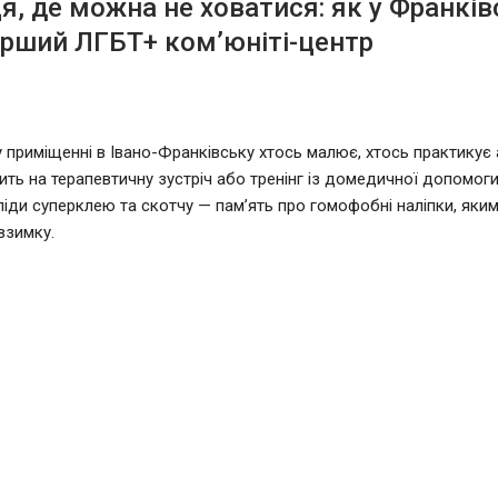
ця, де можна не ховатися: як у Франків
рший ЛГБТ+ ком’юніті-центр
 приміщенні в Івано-Франківську хтось малює, хтось практикує а
ить на терапевтичну зустріч або тренінг із домедичної допомоги.
ліди суперклею та скотчу — пам’ять про гомофобні наліпки, яким
взимку.