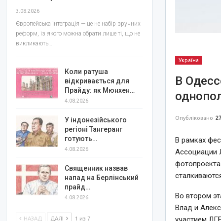
3.08.2026
Європейська інтеграція — це не набір зручних
реформ, із якого можна обрати лише ті, що не
викликають…
Україна
Коли ратуша
В Одес
відкривається для
Прайду: як Мюнхен…
однопо
4.08.2026
Опубліковано
27
У індонезійського
регіоні Тангеранг
готують…
В рамках фес
4.08.2026
Ассоциации Л
фотопроект
Священник назвав
сталкиваются
напад на Берлінський
прайд…
Во втором эт
4.08.2026
Влад и Алекс
участием ЛГБ
НАЗАД
ДАЛІ
1 из 7