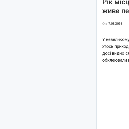
Рік міс
живе пе
On
7.08.2026
У невеликому
хтось приход
досі видно с
обклеювали 