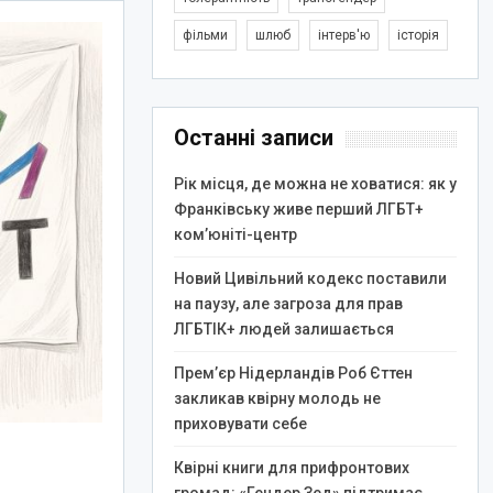
фільми
шлюб
інтерв'ю
історія
Останні записи
Рік місця, де можна не ховатися: як у
Франківську живе перший ЛГБТ+
ком’юніті-центр
Новий Цивільний кодекс поставили
на паузу, але загроза для прав
ЛГБТІК+ людей залишається
Прем’єр Нідерландів Роб Єттен
закликав квірну молодь не
приховувати себе
Квірні книги для прифронтових