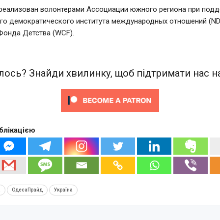
реализован волонтерами Ассоциации южного региона при под
го демократического института международных отношений (ND
Фонда Детства (WCF).
ось? Знайди хвилинку, щоб підтримати нас на
блікацією
а
ОдесаПрайд
Україна