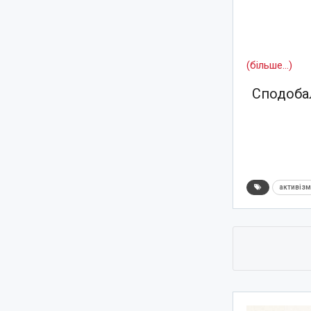
(більше…)
Сподобал
активіз