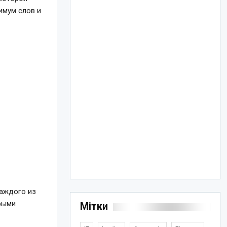
имум слов и
каждого из
орыми
Мітки