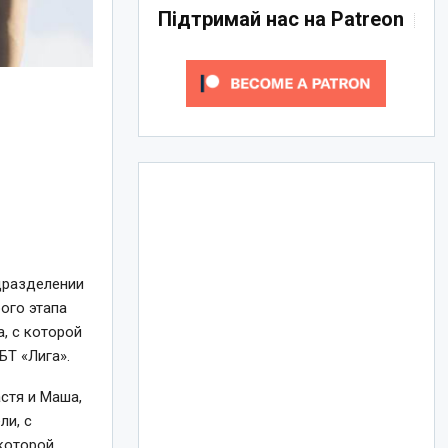
Підтримай нас на Patreon
одразделении
ого этапа
, с которой
БТ «Лига».
астя и Маша,
ли, с
которой