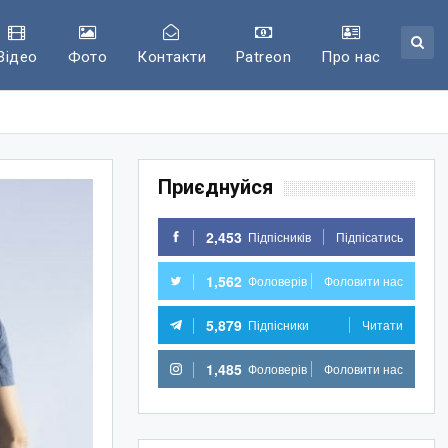
Відео
Фото
Контакти
Patreon
Про нас
Приєднуйся
2,453
Підпісників
Підпісатись
1,562
Фоловерів
Фоловити нас
5,879
Підпісники
Читати
1,485
Фоловерів
Фоловити нас