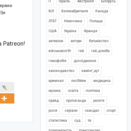
IT
Ізраїль
Австралія
Білорусь
держке
ВІЛ
ВеликаБританія
Канада
I)и
ЛГБТ
Німеччина
Польща
США
Україна
Франція
активізм
актори
батьківство
 Patreon!
військовілгбт
гей
гей_шлюби
гомофобія
дослідження
законодавство
камінґ_аут
кримінал
лесбійки
медицина
музика
освіта
політика
прайд
пропаганда
релігія
росія
серіали
скандал
спорт
статистика
суд
тв
толерантність
трансгендер