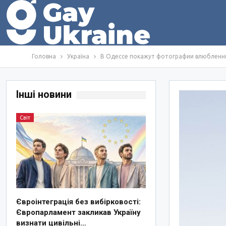
Головна
Україна
В Одессе покажут фотографии влюбленн
Інші новини
Світ
Євроінтеграція без вибірковості:
Європарламент закликав Україну
визнати цивільні…