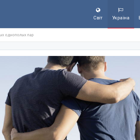
Світ
Україна
ых однополых пар