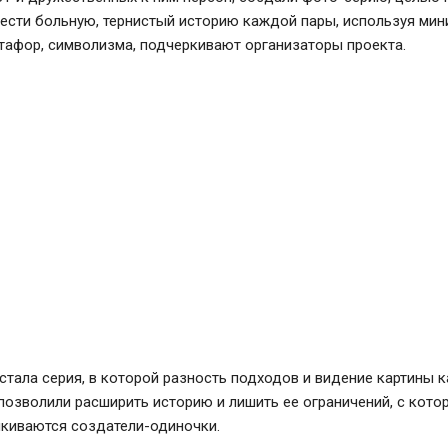
ести больную, тернистый историю каждой пары, используя мин
тафор, символизма, подчеркивают организаторы проекта.
стала серия, в которой разность подходов и видение картины 
озволили расширить историю и лишить ее ограничений, с кот
лкиваются создатели-одиночки.