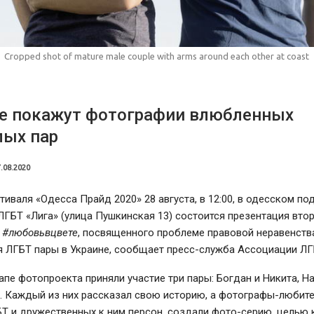
Cropped shot of mature male couple with arms around each other at coast
се покажут фотографии влюбленных
лых пар
.08.2020
тиваля «Одесса Прайд 2020» 28 августа, в 12:00, в одесском п
ГБТ «Лига» (улица Пушкинская 13) состоится презентация втор
а
#любовьвцвете
, посвященного проблеме правовой неравенства
 ЛГБТ пары в Украине, сообщает пресс-служба Ассоциации ЛГ
апе фотопроекта приняли участие три пары: Богдан и Никита, Н
. Каждый из них рассказал свою историю, а фотографы-любите
Т и дружественных к ним персон, создали фото-серию, целью 