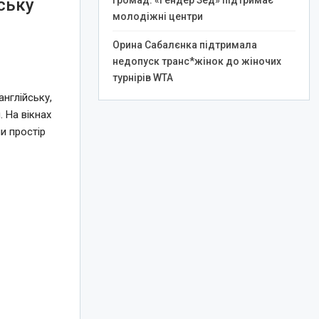
громад: «Гендер Зед» підтримає
ську
молодіжні центри
Орина Сабалєнка підтримала
недопуск транс*жінок до жіночих
турнірів WTA
нглійську,
 На вікнах
и простір