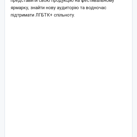
представити свою продукцію на фестивальному
ярмарку, знайти нову аудиторію та водночас
підтримати ЛГБТК+ спільноту.