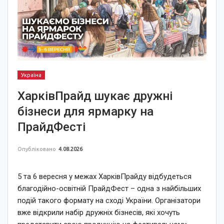
Україна
ХарківПрайд шукає дружні
бізнеси для ярмарку на
ПрайдФесті
Опубліковано
4.08.2026
5 та 6 вересня у межах ХарківПрайду відбудеться
благодійно-освітній ПрайдФест – одна з найбільших
подій такого формату на сході України. Організатори
вже відкрили набір дружніх бізнесів, які хочуть