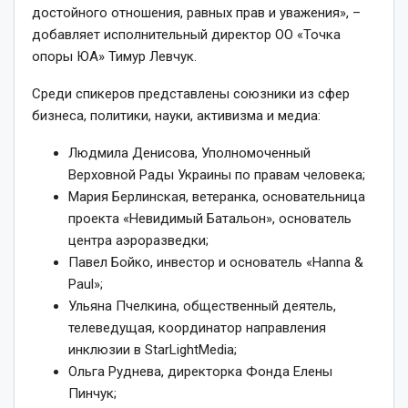
достойного отношения, равных прав и уважения», –
добавляет исполнительный директор ОО «Точка
опоры ЮА» Тимур Левчук.
Среди спикеров представлены союзники из сфер
бизнеса, политики, науки, активизма и медиа:
Людмила Денисова, Уполномоченный
Верховной Рады Украины по правам человека;
Мария Берлинская, ветеранка, основательница
проекта «Невидимый Батальон», основатель
центра аэроразведки;
Павел Бойко, инвестор и основатель «Hanna &
Paul»;
Ульяна Пчелкина, общественный деятель,
телеведущая, координатор направления
инклюзии в StarLightMedia;
Ольга Руднева, директорка Фонда Елены
Пинчук;