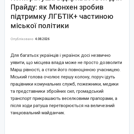
Прайду: як Мюнхен зробив
підтримку ЛГБТІК+ частиною
міської політики
Опубліковано
4.08.2026
Для багатьох українців і українок досі незвично
уявити, що місцева влада може не просто дозволити
Марш рівності, а стати його повноцінною учасницею.
Міський голова очолює першу колону, поруч ідуть
працівники комунальних служб, пожежники, медики
та представники збройних сил, громадський
транспорт прикрашають веселковими прапорами, а
після ходи ратуша перетворюється на величезний
танцювальний майданчик.