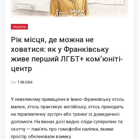
Україна
Рік місця, де можна не
ховатися: як у Франківську
живе перший ЛГБТ+ ком’юніті-
центр
On
7.08.2026
У невеликому приміщенні в Івано-Франківську хтось
малює, хтось практикує англійську, хтось приходить
на терапевтичну зустріч або тренінг із домедичної
допомоги. На вікнах досі видно сліди суперклею та
скотчу — пам’ять про гомофобні наліпки, якими
простір обклеювали взимку.