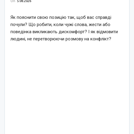
On
5.08.2026
Як пояснити свою позицію так, щоб вас справді
почули? Що робити, коли чужі слова, жести або
поведінка викликають дискомфорт? І як відмовити
людині, не перетворюючи розмову на конфлікт?