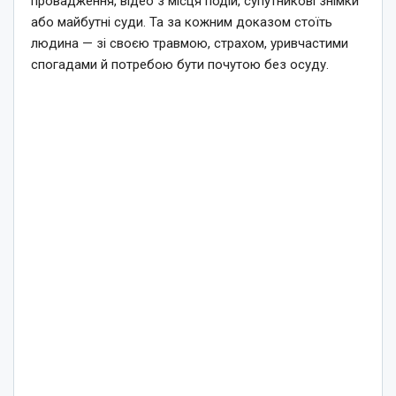
провадження, відео з місця подій, супутникові знімки
або майбутні суди. Та за кожним доказом стоїть
людина — зі своєю травмою, страхом, уривчастими
спогадами й потребою бути почутою без осуду.