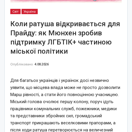
Світ
Україна
Коли ратуша відкривається для
Прайду: як Мюнхен зробив
підтримку ЛГБТІК+ частиною
міської політики
Опубліковано
4.08.2026
Для багатьох українців і українок досі незвично
уявити, що місцева влада може не просто дозволити
Марш рівності, а стати його повноцінною учасницею.
Міський голова очолює першу колону, поруч ідуть
працівники комунальних служб, пожежники, медики
та представники збройних сил, громадський
транспорт прикрашають веселковими прапорами, а
після ходи ратуша перетворюється на величезний