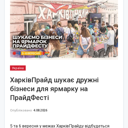
Україна
ХарківПрайд шукає дружні
бізнеси для ярмарку на
ПрайдФесті
Опубліковано
4.08.2026
5 та 6 вересня у межах ХарківПрайду відбудеться