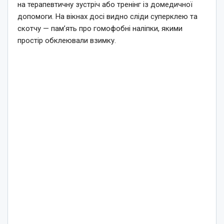
на терапевтичну зустріч або тренінг із домедичної
допомоги. На вікнах досі видно сліди суперклею та
скотчу — пам’ять про гомофобні наліпки, якими
простір обклеювали взимку.