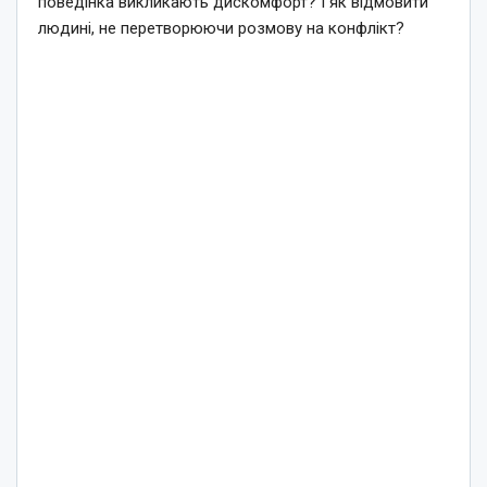
поведінка викликають дискомфорт? І як відмовити
людині, не перетворюючи розмову на конфлікт?