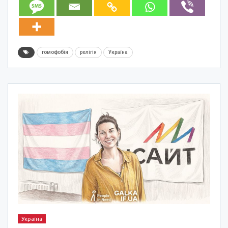
гомофобія
релігія
Україна
Україна