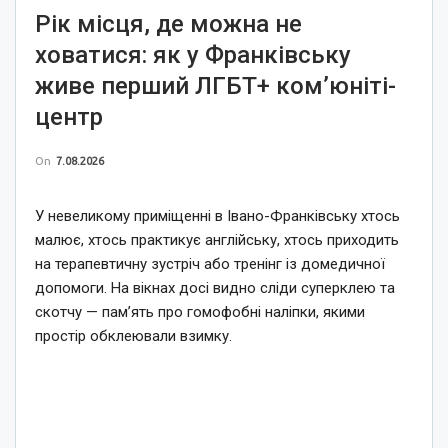
Рік місця, де можна не
ховатися: як у Франківську
живе перший ЛГБТ+ ком’юніті-
центр
On
7.08.2026
У невеликому приміщенні в Івано-Франківську хтось
малює, хтось практикує англійську, хтось приходить
на терапевтичну зустріч або тренінг із домедичної
допомоги. На вікнах досі видно сліди суперклею та
скотчу — пам’ять про гомофобні наліпки, якими
простір обклеювали взимку.