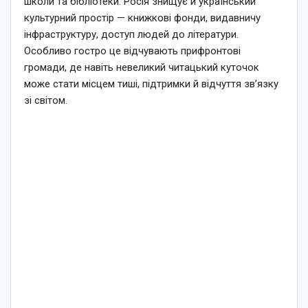
школи та бібліотеки. Росія знищує й український
культурний простір — книжкові фонди, видавничу
інфраструктуру, доступ людей до літератури.
Особливо гостро це відчувають прифронтові
громади, де навіть невеликий читацький куточок
може стати місцем тиші, підтримки й відчуття зв’язку
зі світом.