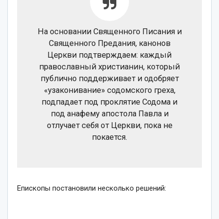
На основании Священного Писания и
Священного Предания, канонов
Церкви подтверждаем: каждый
православный христианин, который
публично поддерживает и одобряет
«узаконивание» содомского греха,
подпадает под проклятие Содома и
под анафему апостола Павла и
отлучает себя от Церкви, пока не
покается.
Епископы постановили несколько решений: