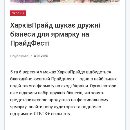
Україна
ХарківПрайд шукає дружні
бізнеси для ярмарку на
ПрайдФесті
Опубліковано
4.08.2026
5 та 6 вересня у межах ХарківПрайду відбудеться
благодійно-освітній ПрайдФест – одна з найбільших
подій такого формату на сході України. Організатори
вже відкрили набір дружніх бізнесів, які хочуть
представити свою продукцію на фестивальному
ярмарку, знайти нову аудиторію та водночас
підтримати ЛГБТК+ спільноту.