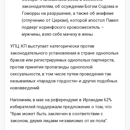
законодателям, об осуждении Богом Содома и
Гоморры на разрушение, а также об анафеме
(отлучению от Церкви), которой апостол Павел
подверг коринфского кровосмеситель –
мужчины, взял себе мачеху в жены.
УПЦ КП выступает категорически против
законодательного установления в стране однополых
браков или регистрируемых однополых партнерств,
против принятия пропаганды однополой
сексуальности, в том числе путем проведения так
называемых «парадов гордости» и других подобных
нововведений.
Напомним, в мае на референдуме в Ирландии 62%
избирателей поддержали предложение о том, что
“брак может быть заключен в соответствии с
законом, двумя лицами независимо от их пола”.