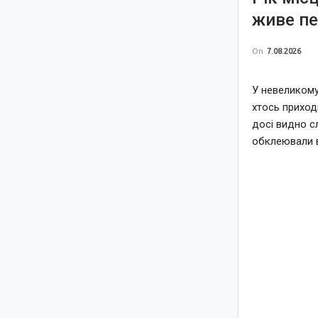
живе пе
On
7.08.2026
У невеликому
хтось приход
досі видно с
обклеювали 