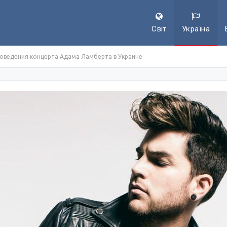
Світ
Україна
роведения концерта Адама Ламберта в Украине