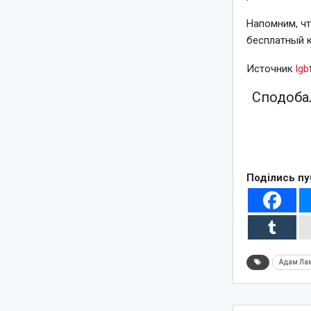
Напомним, чт
бесплатный 
Источник
lgb
Сподобал
Поділись пу
Адам Ла