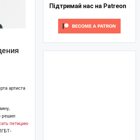
Підтримай нас на Patreon
дения
рта артиста
аину,
б решил
сать петицию
ЛГБТ-