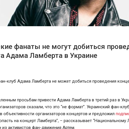
кие фанаты не могут добиться прове
а Адама Ламберта в Украине
фан-клуб Адама Ламберта не может добиться проведения конце
ленным просьбам привести Адама Ламберта в третий раз в Укр
ганизаторов сказали, что это “не формат”. Украинский фан-клу
 в объективности организаторов концертов и предложил
подпи
пасть на концерт Ламберта”, – рассказывает “Национальному 
н из активистов фан-движения Артем.