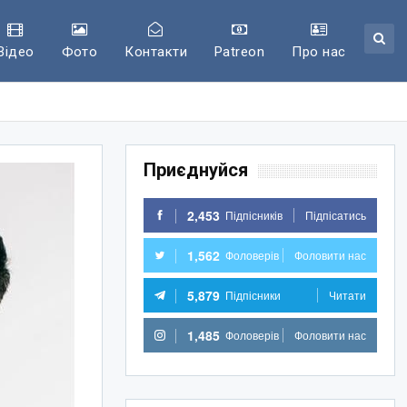
Відео
Фото
Контакти
Patreon
Про нас
Приєднуйся
2,453
Підпісників
Підпісатись
1,562
Фоловерів
Фоловити нас
5,879
Підпісники
Читати
1,485
Фоловерів
Фоловити нас