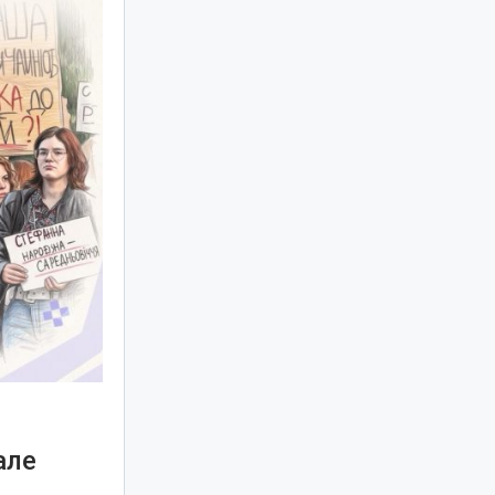
але
я