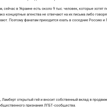
м, сейчас в Украине есть около 9 тыс. человек, которые хотят п
ако концертные агенства не отвечают на их письма либо говорят
лают. Поэтому фанатам приходится ехать в соседние Россию и 
, Ламберт открытый гей и вносит собственный вклад в продви
 общественного признания ЛГБТ-сообщества.