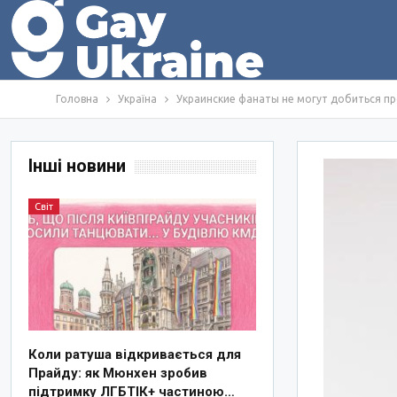
Головна
Україна
Украинские фанаты не могут добиться п
Інші новини
Світ
Коли ратуша відкривається для
Прайду: як Мюнхен зробив
підтримку ЛГБТІК+ частиною…