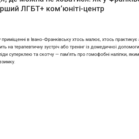
рший ЛГБТ+ ком’юніті-центр
 приміщенні в Івано-Франківську хтось малює, хтось практикує а
ить на терапевтичну зустріч або тренінг із домедичної допомоги.
ліди суперклею та скотчу — пам’ять про гомофобні наліпки, яким
взимку.