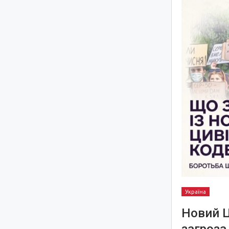
Україна
Новий Ц
загроза