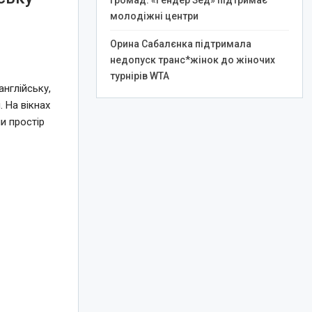
громад: «Гендер Зед» підтримає
молодіжні центри
Орина Сабалєнка підтримала
недопуск транс*жінок до жіночих
турнірів WTA
нглійську,
 На вікнах
и простір