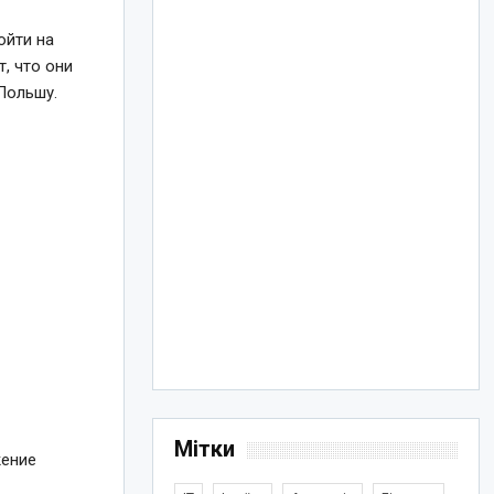
ойти на
, что они
Польшу.
Мітки
жение