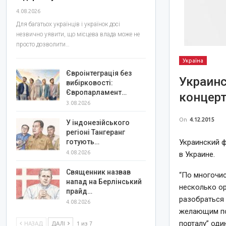
4.08.2026
Для багатьох українців і українок досі
незвично уявити, що місцева влада може не
просто дозволити…
Україна
Євроінтеграція без
Украинс
вибірковості:
Європарламент…
концерт
3.08.2026
On
4.12.2015
У індонезійського
регіоні Тангеранг
Украинский 
готують…
4.08.2026
в Украине.
Священник назвав
“По многочис
напад на Берлінський
несколько ор
прайд…
разобраться
4.08.2026
желающим по
порталу” оди
НАЗАД
ДАЛІ
1 из 7