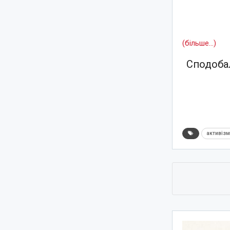
(більше…)
Сподобал
активіз