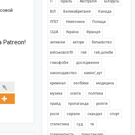
IT
Ізраїль
Австралія
Білорусь
асовой
ВІЛ
ВеликаБританія
Канада
ЛГБТ
Німеччина
Польща
США
Україна
Франція
 Patreon!
активізм
актори
батьківство
військовілгбт
гей
гей_шлюби
гомофобія
дослідження
законодавство
камінґ_аут
кримінал
лесбійки
медицина
музика
освіта
політика
прайд
пропаганда
релігія
росія
серіали
скандал
спорт
статистика
суд
тв
толерантність
трансгендер