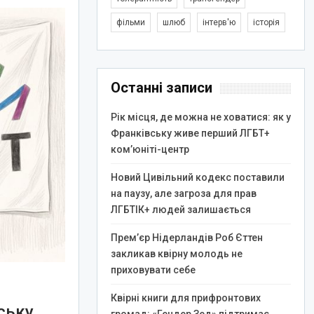
фільми
шлюб
інтерв'ю
історія
Останні записи
Рік місця, де можна не ховатися: як у
Франківську живе перший ЛГБТ+
ком’юніті-центр
Новий Цивільний кодекс поставили
на паузу, але загроза для прав
ЛГБТІК+ людей залишається
Прем’єр Нідерландів Роб Єттен
закликав квірну молодь не
приховувати себе
Квірні книги для прифронтових
ську