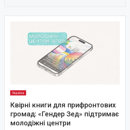
Україна
Квірні книги для прифронтових
громад: «Гендер Зед» підтримає
молодіжні центри