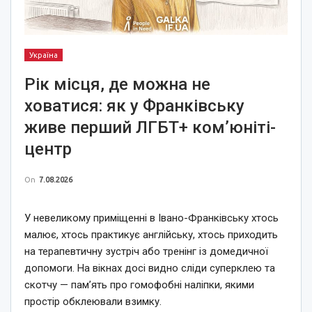
Україна
Рік місця, де можна не
ховатися: як у Франківську
живе перший ЛГБТ+ ком’юніті-
центр
On
7.08.2026
У невеликому приміщенні в Івано-Франківську хтось
малює, хтось практикує англійську, хтось приходить
на терапевтичну зустріч або тренінг із домедичної
допомоги. На вікнах досі видно сліди суперклею та
скотчу — пам’ять про гомофобні наліпки, якими
простір обклеювали взимку.