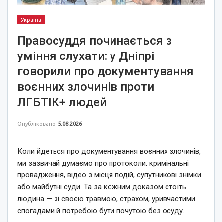
Україна
Правосуддя починається з
уміння слухати: у Дніпрі
говорили про документування
воєнних злочинів проти
ЛГБТІК+ людей
Опубліковано
5.08.2026
Коли йдеться про документування воєнних злочинів,
ми зазвичай думаємо про протоколи, кримінальні
провадження, відео з місця подій, супутникові знімки
або майбутні суди. Та за кожним доказом стоїть
людина — зі своєю травмою, страхом, уривчастими
спогадами й потребою бути почутою без осуду.