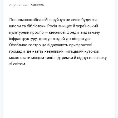
Опубліковано
5.08.2026
Повномасштабна війна руйнує не лише будинки,
школи та бібліотеки. Росія знищує й український
культурний простір — книжкові фонди, видавничу
інфраструктуру, доступ людей до літератури.
Особливо гостро це відчувають прифронтові
громади, де навіть невеликий читацький куточок
може стати місцем тиші, підтримки й відчуття зв’язку
зі світом.