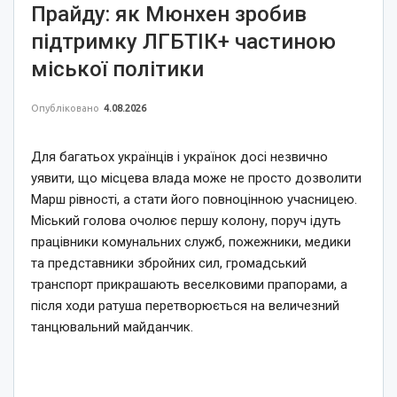
Прайду: як Мюнхен зробив
підтримку ЛГБТІК+ частиною
міської політики
Опубліковано
4.08.2026
Для багатьох українців і українок досі незвично
уявити, що місцева влада може не просто дозволити
Марш рівності, а стати його повноцінною учасницею.
Міський голова очолює першу колону, поруч ідуть
працівники комунальних служб, пожежники, медики
та представники збройних сил, громадський
транспорт прикрашають веселковими прапорами, а
після ходи ратуша перетворюється на величезний
танцювальний майданчик.