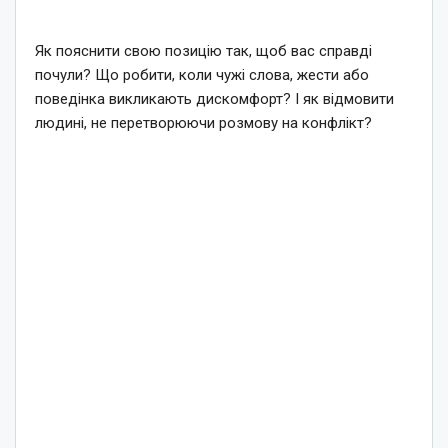
Як пояснити свою позицію так, щоб вас справді
почули? Що робити, коли чужі слова, жести або
поведінка викликають дискомфорт? І як відмовити
людині, не перетворюючи розмову на конфлікт?