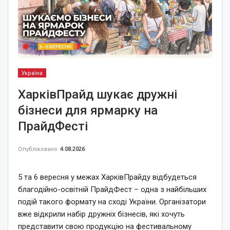
Україна
ХарківПрайд шукає дружні
бізнеси для ярмарку на
ПрайдФесті
Опубліковано
4.08.2026
5 та 6 вересня у межах ХарківПрайду відбудеться
благодійно-освітній ПрайдФест – одна з найбільших
подій такого формату на сході України. Організатори
вже відкрили набір дружніх бізнесів, які хочуть
представити свою продукцію на фестивальному