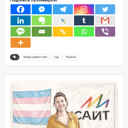
Поділись публікацією
Марш равенства
суд
Україна