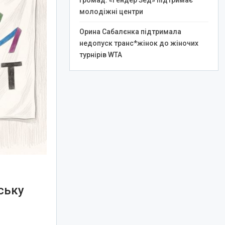
громад: «Гендер Зед» підтримає
молодіжні центри
Орина Сабалєнка підтримала
недопуск транс*жінок до жіночих
турнірів WTA
ську