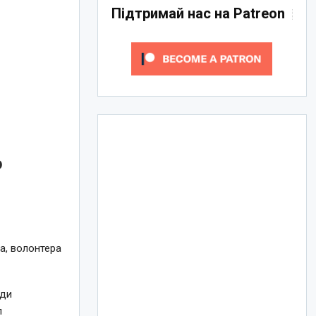
Підтримай нас на Patreon
о
а, волонтера
ади
л