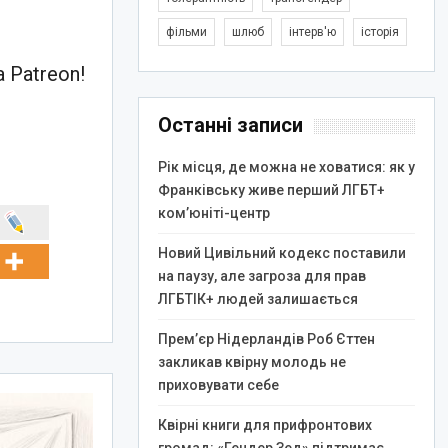
фільми
шлюб
інтерв'ю
історія
 Patreon!
Останні записи
Рік місця, де можна не ховатися: як у
Франківську живе перший ЛГБТ+
ком’юніті-центр
Новий Цивільний кодекс поставили
на паузу, але загроза для прав
ЛГБТІК+ людей залишається
Прем’єр Нідерландів Роб Єттен
закликав квірну молодь не
приховувати себе
Квірні книги для прифронтових