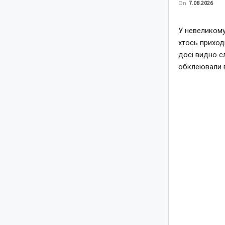
On
7.08.2026
У невеликому
хтось приход
досі видно с
обклеювали 