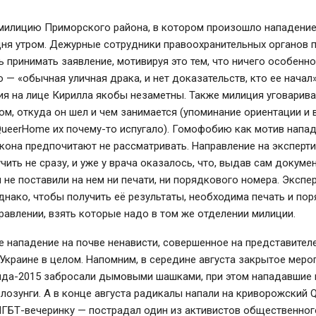
 милицию Приморского района, в котором произошло нападение
дня утром. Дежурные сотрудники правоохранительных органов 
 принимать заявление, мотивируя это тем, что ничего особенн
 — «обычная уличная драка, и нет доказательств, кто ее начал»
я на лице Кирилла якобы незаметны. Также милиция уговарива
том, откуда он шел и чем занимается (упоминание ориентации и
QueerHome их почему-то испугало). Гомофобию как мотив напа
кона предпочитают не рассматривать. Направление на эксперти
чить не сразу, и уже у врача оказалось, что, выдав сам докумен
не поставили на нем ни печати, ни порядкового номера. Экспе
днако, чтобы получить её результаты, необходима печать и по
равлении, взять которые надо в том же отделении милиции.
е нападение на почве ненависти, совершенное на представител
 Украине в целом. Напомним, в середине августа закрытое меро
да-2015 забросали дымовыми шашками, при этом нападавшие
лозунги. А в конце августа радикалы напали на криворожский
ГБТ-вечеринку — пострадал один из активистов общественног