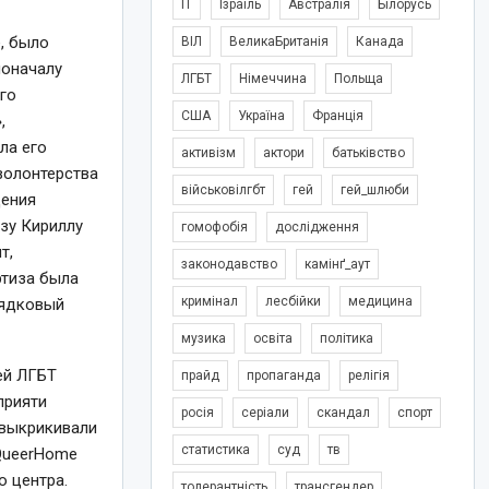
IT
Ізраїль
Австралія
Білорусь
, было
ВІЛ
ВеликаБританія
Канада
поначалу
ЛГБТ
Німеччина
Польща
ого
США
Україна
Франція
,
ла его
активізм
актори
батьківство
 волонтерства
військовілгбт
гей
гей_шлюби
дения
зу Кириллу
гомофобія
дослідження
т,
законодавство
камінґ_аут
ртиза была
кримінал
лесбійки
медицина
рядковый
музика
освіта
політика
ей ЛГБТ
прайд
пропаганда
релігія
прияти
росія
серіали
скандал
спорт
 выкрикивали
статистика
суд
тв
 QueerHome
о центра.
толерантність
трансгендер