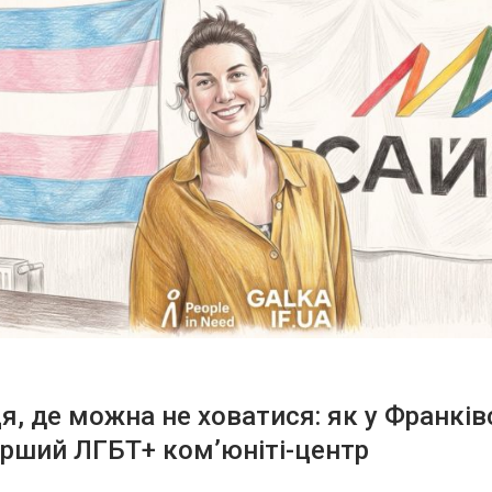
ця, де можна не ховатися: як у Франків
рший ЛГБТ+ ком’юніті-центр