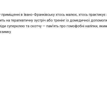
 приміщенні в Івано-Франківську хтось малює, хтось практикує а
ить на терапевтичну зустріч або тренінг із домедичної допомоги.
ліди суперклею та скотчу — пам’ять про гомофобні наліпки, яким
взимку.