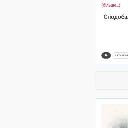
(більше…)
Сподобал
активіз