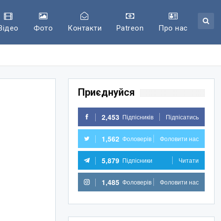
Відео
Фото
Контакти
Patreon
Про нас
Приєднуйся
2,453
Підпісників
Підпісатись
1,562
Фоловерів
Фоловити нас
5,879
Підпісники
Читати
1,485
Фоловерів
Фоловити нас