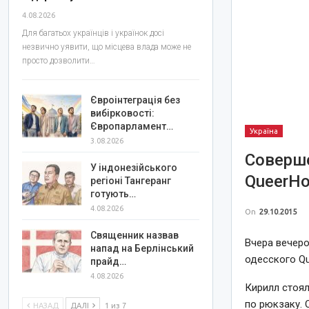
4.08.2026
Для багатьох українців і українок досі
незвично уявити, що місцева влада може не
просто дозволити…
Євроінтеграція без
вибірковості:
Європарламент…
Україна
3.08.2026
Соверше
У індонезійського
QueerH
регіоні Тангеранг
готують…
4.08.2026
On
29.10.2015
Священник назвав
Вчера вечеро
напад на Берлінський
одесского Q
прайд…
4.08.2026
Кирилл стоял
по рюкзаку. 
НАЗАД
ДАЛІ
1 из 7