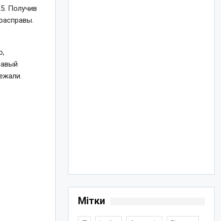
5. Получив
 расправы.
о,
равый
ежали.
Мітки