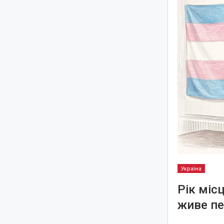
Україна
Рік міс
живе пе