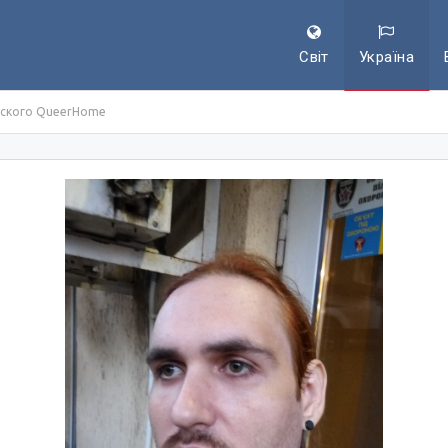
Світ
Україна
сского QueerHome