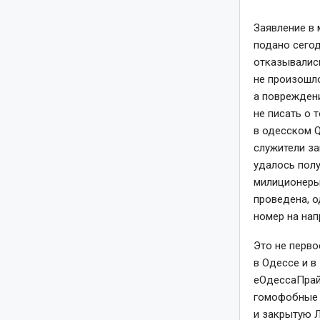
Заявление в
подано сего
отказывались
не произошло
а повреждени
не писать о 
в одесском 
служители за
удалось полу
милиционеры 
проведена, о
номер на нап
Это не перво
в Одессе и в
еОдессаПрай
гомофобные 
и закрытую Л