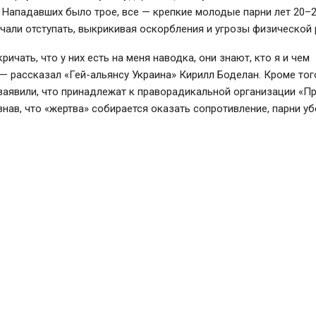
Нападавших было трое, все — крепкие молодые парни лет 20–2
ачали отступать, выкрикивая оскорбления и угрозы физической
ричать, что у них есть на меня наводка, они знают, кто я и чем
— рассказал «Гей-альянсу Украина» Кирилл Боделан. Кроме тог
заявили, что принадлежат к праворадикальной организации «П
знав, что «жертва» собирается оказать сопротивление, парни уб