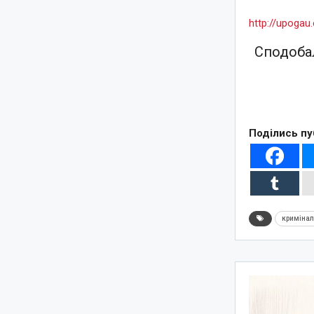
http://upoga
Сподобал
Поділись пу
криміна