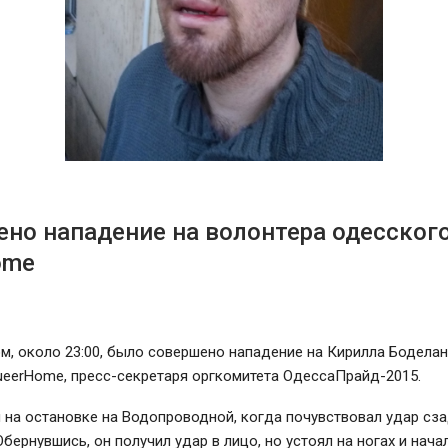
но нападение на волонтера одесског
ome
м, около 23:00, было совершено нападение на Кирилла Боделан
ueerHome, пресс-секретаря оргкомитета ОдессаПрайд-2015.
 на остановке на Водопроводной, когда почувствовал удар сз
Обернувшись, он получил удар в лицо, но устоял на ногах и нача