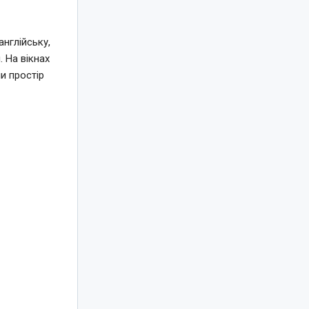
нглійську,
 На вікнах
и простір