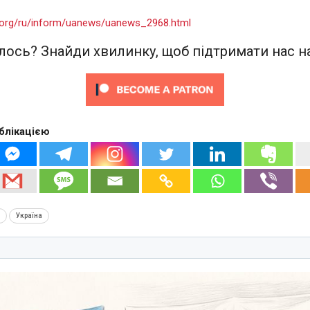
u.org/ru/inform/uanews/uanews_2968.html
ось? Знайди хвилинку, щоб підтримати нас на
блікацією
л
Україна