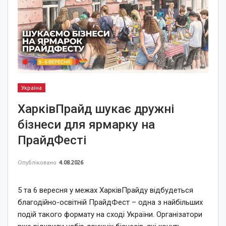
Україна
ХарківПрайд шукає дружні
бізнеси для ярмарку на
ПрайдФесті
Опубліковано
4.08.2026
5 та 6 вересня у межах ХарківПрайду відбудеться
благодійно-освітній ПрайдФест – одна з найбільших
подій такого формату на сході України. Організатори