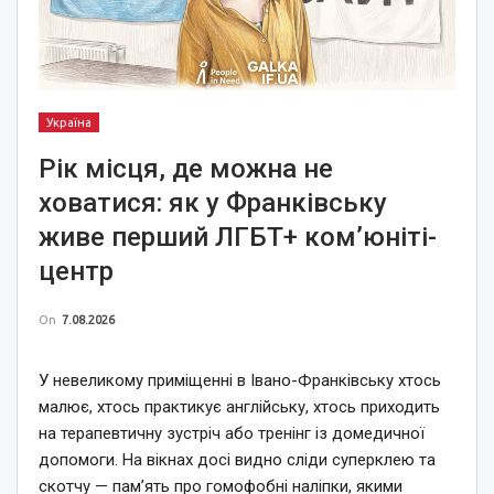
Україна
Рік місця, де можна не
ховатися: як у Франківську
живе перший ЛГБТ+ ком’юніті-
центр
On
7.08.2026
У невеликому приміщенні в Івано-Франківську хтось
малює, хтось практикує англійську, хтось приходить
на терапевтичну зустріч або тренінг із домедичної
допомоги. На вікнах досі видно сліди суперклею та
скотчу — пам’ять про гомофобні наліпки, якими