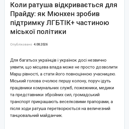
Коли ратуша відкривається для
Прайду: як Мюнхен зробив
підтримку ЛГБТІК+ частиною
міської політики
Опубліковано
4.08.2026
Для багатьох українців і українок досі незвично
уявити, що місцева влада може не просто дозволити
Марш рівності, а стати його повноцінною учасницею.
Міський голова очолює першу колону, поруч ідуть
працівники комунальних служб, пожежники, медики
та представники збройних сил, громадський
транспорт прикрашають веселковими прапорами, а
після ходи ратуша перетворюється на величезний
танцювальний майданчик.