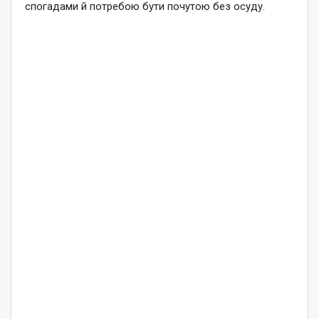
спогадами й потребою бути почутою без осуду.