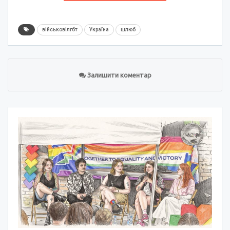
військовілгбт
Україна
шлюб
Залишити коментар