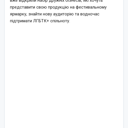
вже відкрили набір дружніх бізнесів, які хочуть
представити свою продукцію на фестивальному
ярмарку, знайти нову аудиторію та водночас
підтримати ЛГБТК+ спільноту.