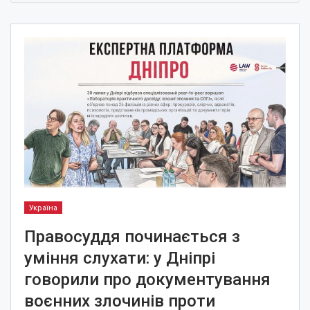
Україна
Правосуддя починається з
уміння слухати: у Дніпрі
говорили про документування
воєнних злочинів проти