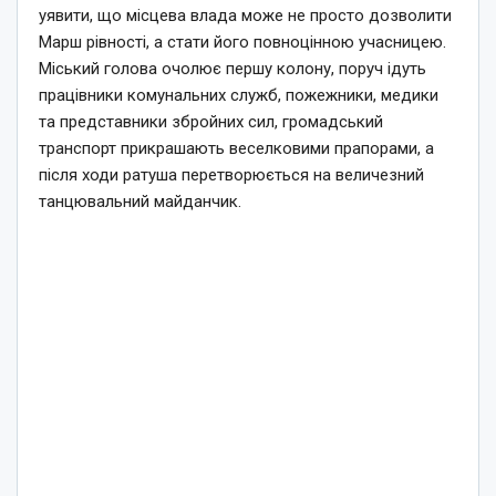
уявити, що місцева влада може не просто дозволити
Марш рівності, а стати його повноцінною учасницею.
Міський голова очолює першу колону, поруч ідуть
працівники комунальних служб, пожежники, медики
та представники збройних сил, громадський
транспорт прикрашають веселковими прапорами, а
після ходи ратуша перетворюється на величезний
танцювальний майданчик.