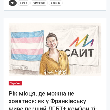
армія
гомофобія
Україна
Україна
Рік місця, де можна не
ховатися: як у Франківську
живе перший ЛГБТ+ ком’юніті-