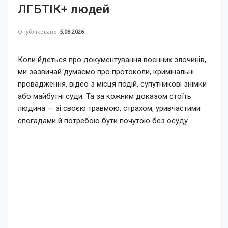
ЛГБТІК+ людей
Опубліковано
5.08.2026
Коли йдеться про документування воєнних злочинів,
ми зазвичай думаємо про протоколи, кримінальні
провадження, відео з місця подій, супутникові знімки
або майбутні суди. Та за кожним доказом стоїть
людина — зі своєю травмою, страхом, уривчастими
спогадами й потребою бути почутою без осуду.