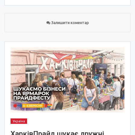
Залишити коментар
Україна
ХарківПрайд шукає дружні