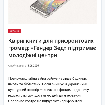
Україна
Квірні книги для прифронтових
громад: «Гендер Зед» підтримає
молодіжні центри
Опубліковано
5.08.2026
Повномасштабна війна руйнує не лише будинки,
школи та бібліотеки. Росія знищує й український
культурний простір — книжкові фонди, видавничу
інфраструктуру, доступ людей до літератури.
Особливо гостро це відчувають прифронтові