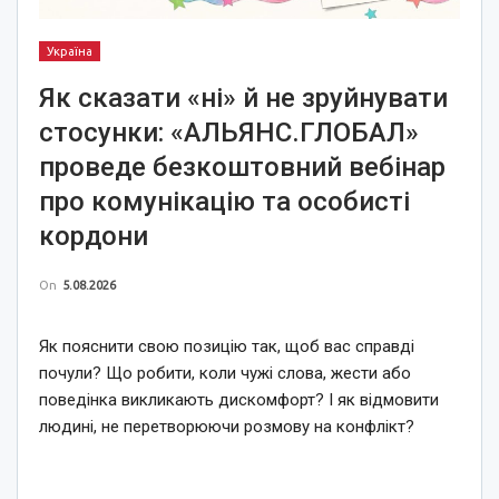
Україна
Як сказати «ні» й не зруйнувати
стосунки: «АЛЬЯНС.ГЛОБАЛ»
проведе безкоштовний вебінар
про комунікацію та особисті
кордони
On
5.08.2026
Як пояснити свою позицію так, щоб вас справді
почули? Що робити, коли чужі слова, жести або
поведінка викликають дискомфорт? І як відмовити
людині, не перетворюючи розмову на конфлікт?