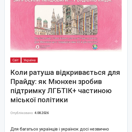
Світ
Україна
Коли ратуша відкривається для
Прайду: як Мюнхен зробив
підтримку ЛГБТІК+ частиною
міської політики
Опубліковано
4.08.2026
Для багатьох українців і українок досі незвично