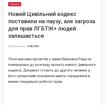
Україна
Новий Цивільний кодекс
поставили на паузу, але загроза
для прав ЛГБТІК+ людей
залишається
Опубліковано
5.08.2026
Після масових протестів у червні Верховна Рада не
повернулася до розгляду проєкту нового Цивільного
кодексу. Документ готують до другого читання, а
його суперечливі положення мають опрацювати в
межах спеціальної робочої групи.