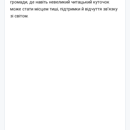
громади, де навіть невеликий читацький куточок
може стати місцем тиші, підтримки й відчуття зв’язку
зі світом.