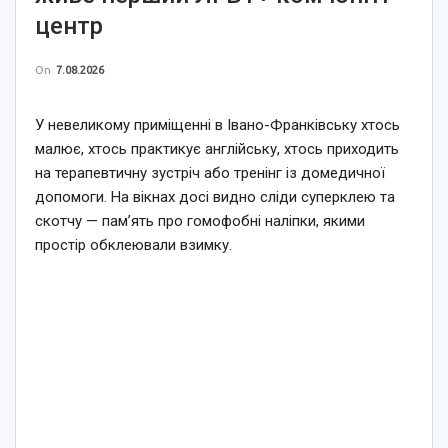
центр
On
7.08.2026
У невеликому приміщенні в Івано-Франківську хтось
малює, хтось практикує англійську, хтось приходить
на терапевтичну зустріч або тренінг із домедичної
допомоги. На вікнах досі видно сліди суперклею та
скотчу — пам’ять про гомофобні наліпки, якими
простір обклеювали взимку.