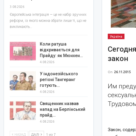
3.08.2026
Європейська інтеграція — це не набір зручних
реформ, із якого можна обрати лише ті, що не
викликають…
Україна
Коли ратуша
Сегодня
відкривається для
Прайду: як Мюнхен…
закон
4.08.2026
On
26.11.2015
У індонезійського
регіоні Тангеранг
Им преду
готують…
4.08.2026
сексуаль
Трудовом
Священник назвав
напад на Берлінський
прайд…
4.08.2026
Закон, соде
НАЗАД
ДАЛІ
1 из 7