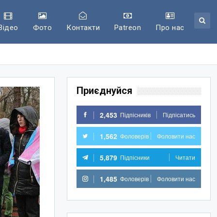
Відео
Фото
Контакти
Patreon
Про нас
Приєднуйся
2,453
Підпісників
Підпісатись
1,562
Фоловерів
Фоловити нас
5,879
Підпісники
Читати
1,485
Фоловерів
Фоловити нас