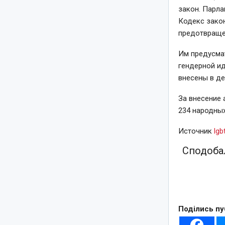
закон. Парла
Кодекс закон
предотвраще
Им предусма
гендерной ид
внесены в д
За внесение
234 народных
Источник
lgb
Сподобал
Поділись пу