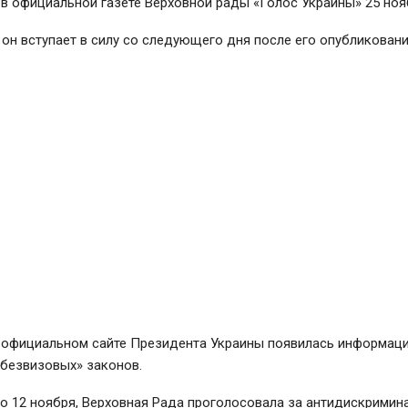
в официальной газете Верховной рады «Голос Украины» 25 ноя
 он вступает в силу со следующего дня после его опубликовани
а официальном сайте Президента Украины появилась информаци
«безвизовых» законов.
то 12 ноября, Верховная Рада проголосовала за антидискрими