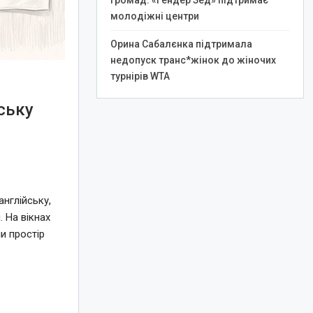
громад: «Гендер Зед» підтримає
молодіжні центри
Орина Сабалєнка підтримала
недопуск транс*жінок до жіночих
турнірів WTA
ську
нглійську,
 На вікнах
и простір