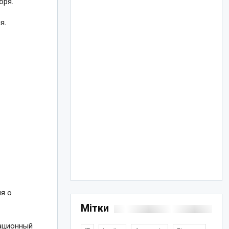
бря.
я.
я о
Мітки
национный