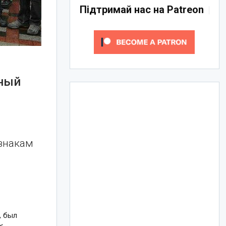
Підтримай нас на Patreon
нный
знакам
, был