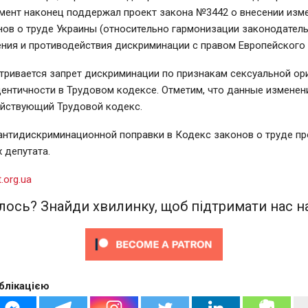
мент наконец поддержал проект закона №3442 о внесении изм
ов о труде Украины (относительно гармонизации законодатель
ния и противодействия дискриминации с правом Европейского
тривается запрет дискриминации по признакам сексуальной ор
ентичности в Трудовом кодексе. Отметим, что данные изменен
ействующий Трудовой кодекс.
 антидискриминационной поправки в Кодекс законов о труде п
 депутата.
t.org.ua
ось? Знайди хвилинку, щоб підтримати нас на
блікацією