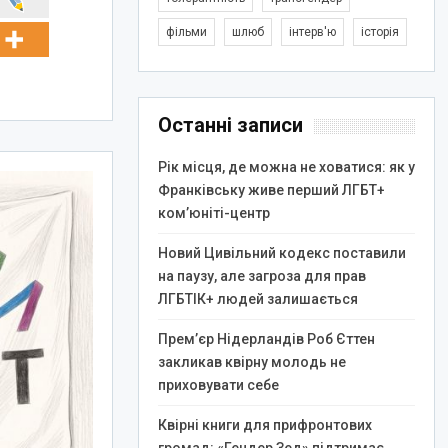
фільми
шлюб
інтерв'ю
історія
Останні записи
Рік місця, де можна не ховатися: як у
Франківську живе перший ЛГБТ+
ком’юніті-центр
Новий Цивільний кодекс поставили
на паузу, але загроза для прав
ЛГБТІК+ людей залишається
Прем’єр Нідерландів Роб Єттен
закликав квірну молодь не
приховувати себе
Квірні книги для прифронтових