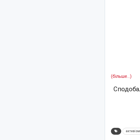
(більше…)
Сподобал
активіз