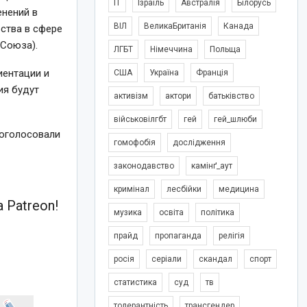
IT
Ізраїль
Австралія
Білорусь
енений в
ВІЛ
ВеликаБританія
Канада
ства в сфере
 Союза).
ЛГБТ
Німеччина
Польща
иентации и
США
Україна
Франція
ия будут
активізм
актори
батьківство
військовілгбт
гей
гей_шлюби
роголосовали
гомофобія
дослідження
законодавство
камінґ_аут
кримінал
лесбійки
медицина
 Patreon!
музика
освіта
політика
прайд
пропаганда
релігія
росія
серіали
скандал
спорт
статистика
суд
тв
толерантність
трансгендер