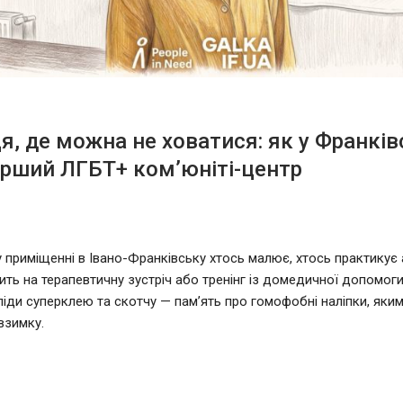
ця, де можна не ховатися: як у Франків
рший ЛГБТ+ ком’юніті-центр
 приміщенні в Івано-Франківську хтось малює, хтось практикує а
ить на терапевтичну зустріч або тренінг із домедичної допомоги.
ліди суперклею та скотчу — пам’ять про гомофобні наліпки, яким
взимку.