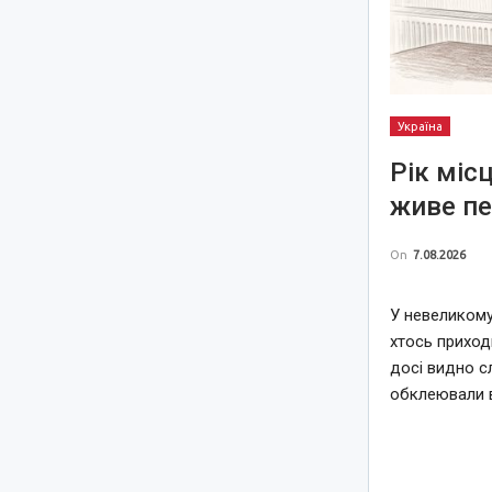
Україна
Рік міс
живе пе
On
7.08.2026
У невеликому
хтось приход
досі видно с
обклеювали 