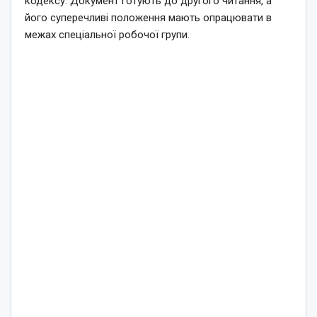
кодексу. Документ готують до другого читання, а
його суперечливі положення мають опрацювати в
межах спеціальної робочої групи.