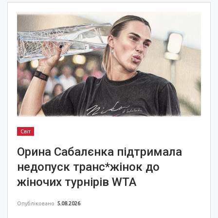
Світ
Орина Сабалєнка підтримала
недопуск транс*жінок до
жіночих турнірів WTA
Опубліковано
5.08.2026