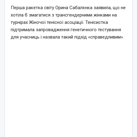
Перша ракетка світу Орина Сабалєнка заявила, що не
хотіла б змагатися з трансгендерними жінками на
турнірах Жіночої тенісної асоціації. Тенісистка
підтримала запровадження генетичного тестування
для учасниць і назвала такий підхід «справедливим».