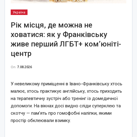
Україна
Рік місця, де можна не
ховатися: як у Франківську
живе перший ЛГБТ+ ком’юніті-
центр
On
7.08.2026
У невеликому приміщенні в Івано-Франківську хтось
малює, хтось практикує англійську, хтось приходить
на терапевтичну зустріч або тренінг із домедичної
допомоги. На вікнах досі видно сліди суперклею та
скотчу — пам’ять про гомофобні наліпки, якими
простір обклеювали взимку.