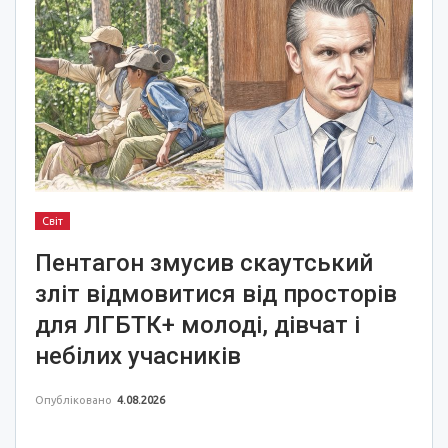
Світ
Пентагон змусив скаутський
зліт відмовитися від просторів
для ЛГБТК+ молоді, дівчат і
небілих учасників
Опубліковано
4.08.2026