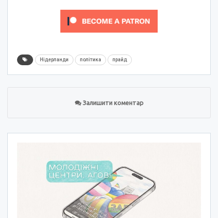
Нідерланди
політика
прайд
Залишити коментар