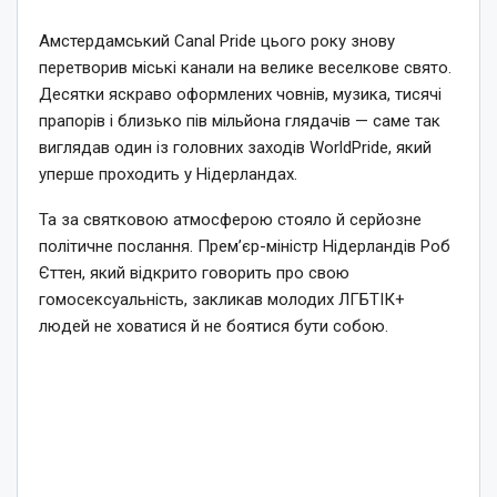
Амстердамський Canal Pride цього року знову
перетворив міські канали на велике веселкове свято.
Десятки яскраво оформлених човнів, музика, тисячі
прапорів і близько пів мільйона глядачів — саме так
виглядав один із головних заходів WorldPride, який
уперше проходить у Нідерландах.
Та за святковою атмосферою стояло й серйозне
політичне послання. Прем’єр-міністр Нідерландів Роб
Єттен, який відкрито говорить про свою
гомосексуальність, закликав молодих ЛГБТІК+
людей не ховатися й не боятися бути собою.