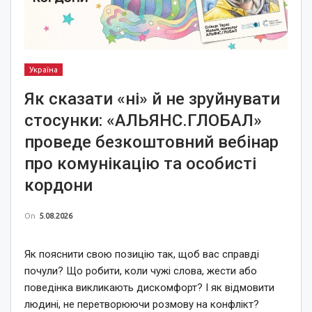
Україна
Як сказати «ні» й не зруйнувати
стосунки: «АЛЬЯНС.ГЛОБАЛ»
проведе безкоштовний вебінар
про комунікацію та особисті
кордони
On
5.08.2026
Як пояснити свою позицію так, щоб вас справді
почули? Що робити, коли чужі слова, жести або
поведінка викликають дискомфорт? І як відмовити
людині, не перетворюючи розмову на конфлікт?