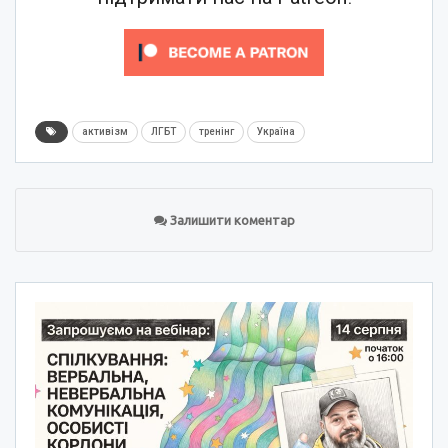
активізм
ЛГБТ
тренінг
Україна
Залишити коментар