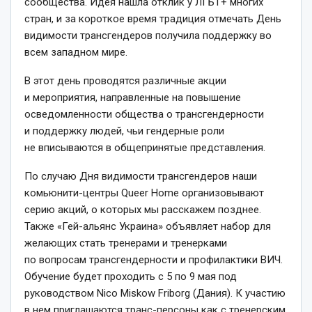
сообщества. Идея нашла отклик у ЛГБТ+ многих
стран, и за короткое время традиция отмечать День
видимости трансгендеров получила поддержку во
всем западном мире.
В этот день проводятся различные акции
и мероприятия, направленные на повышение
осведомленности общества о трансгендерности
и поддержку людей, чьи гендерные роли
не вписываются в общепринятые представления.
По случаю Дня видимости трансгендеров наши
комьюнити-центры Queer Home организовывают
серию акций, о которых мы расскажем позднее.
Также «Гей-альянс Украина» объявляет набор для
желающих стать тренерами и тренерками
по вопросам трансгендерности и профилактики ВИЧ.
Обучение будет проходить с 5 по 9 мая под
руководством Nico Miskow Friborg (Дания). К участию
в нем приглашаются транс-персоны как с тренерским