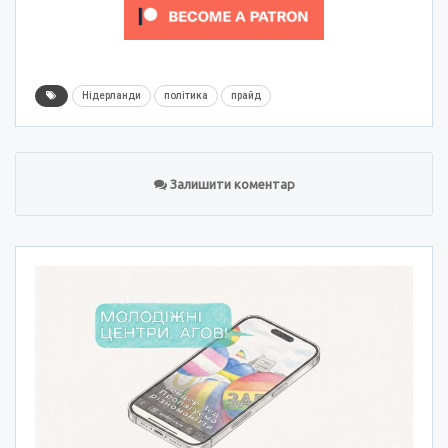
Нідерланди
політика
прайд
Залишити коментар