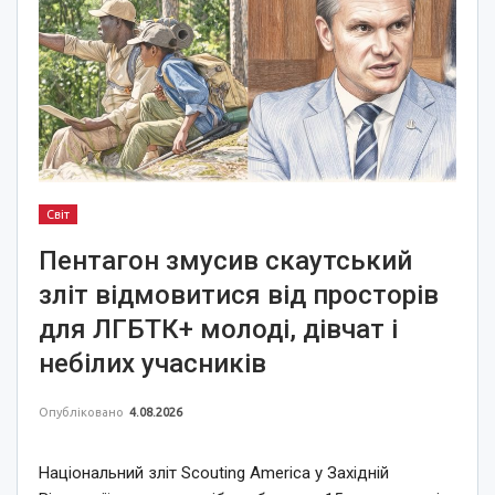
Світ
Пентагон змусив скаутський
зліт відмовитися від просторів
для ЛГБТК+ молоді, дівчат і
небілих учасників
Опубліковано
4.08.2026
Національний зліт Scouting America у Західній