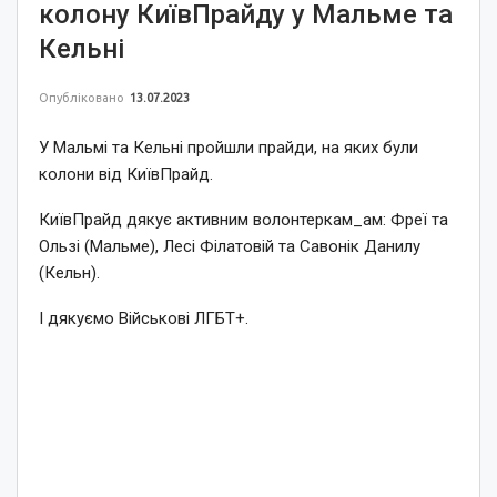
колону КиївПрайду у Мальме та
Кельні
Опубліковано
13.07.2023
У Мальмі та Кельні пройшли прайди, на яких були
колони від КиївПрайд.
КиївПрайд дякує активним волонтеркам_ам: Фреї та
Ользі (Мальме), Лесі Філатовій та Савонік Данилу
(Кельн).
І дякуємо Військові ЛГБТ+.