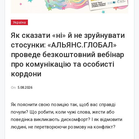
Україна
Як сказати «ні» й не зруйнувати
стосунки: «АЛЬЯНС.ГЛОБАЛ»
проведе безкоштовний вебінар
про комунікацію та особисті
кордони
On
5.08.2026
Як пояснити свою позицію так, щоб вас справді
почули? Що робити, коли чужі слова, жести або
поведінка викликають дискомфорт? І як відмовити
людині, не перетворюючи розмову на конфлікт?