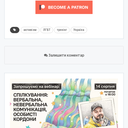
активізм
ЛГБТ
тренінг
Україна
Залишити коментар