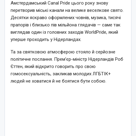
Амстердамський Canal Pride цього року знову
перетворив міські канали на велике веселкове свято.
Десятки яскраво оформлених човнів, музика, тисячі
прапорів і близько пів мільйона глядачів — саме так
виглядав один із головних заходів WorldPride, який
уперше проходить у Нідерландах.
Та за святковою атмосферою стояло й серйозне
політичне послання. Прем’єр-міністр Нідерландів Роб
Єттен, який відкрито говорить про свою
гомосексуальність, закликав молодих ЛГБТІК+
людей не ховатися й не боятися бути собою.