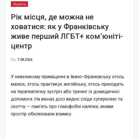
Україна
Рік місця, де можна не
ховатися: як у Франківську
живе перший ЛГБТ+ ком’юніті-
центр
On
7.08.2026
У невеликому приміщенні в Івано-Франківську хтось
малює, хтось практикує англійську, хтось приходить
на терапевтичну зустріч або тренінг із домедичної
допомоги. На вікнах досі видно сліди суперклею та
скотчу — пам’ять про гомофобні наліпки, якими
простір обклеювали взимку.