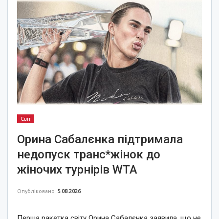
Світ
Орина Сабалєнка підтримала
недопуск транс*жінок до
жіночих турнірів WTA
Опубліковано
5.08.2026
Перша ракетка світу Орина Сабалєнка заявила, що не