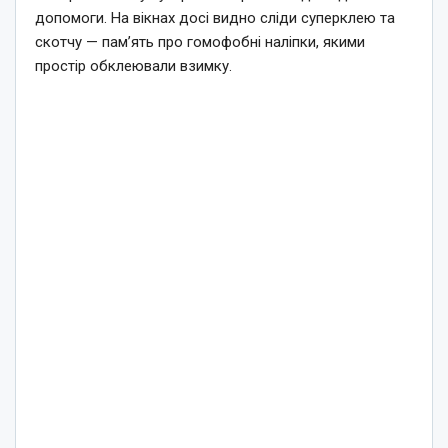
допомоги. На вікнах досі видно сліди суперклею та
скотчу — пам’ять про гомофобні наліпки, якими
простір обклеювали взимку.