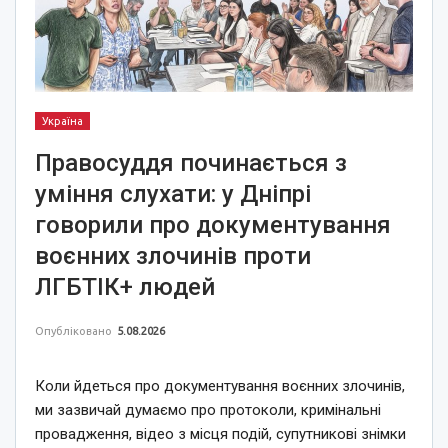
Україна
Правосуддя починається з
уміння слухати: у Дніпрі
говорили про документування
воєнних злочинів проти
ЛГБТІК+ людей
Опубліковано
5.08.2026
Коли йдеться про документування воєнних злочинів,
ми зазвичай думаємо про протоколи, кримінальні
провадження, відео з місця подій, супутникові знімки