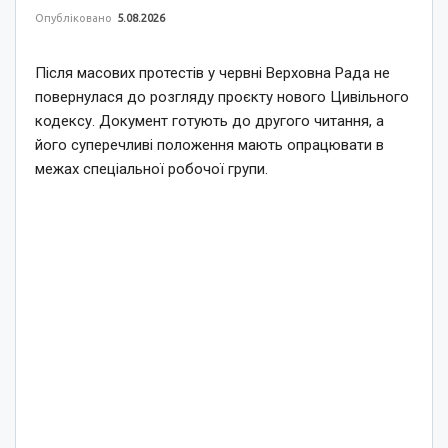
Опубліковано
5.08.2026
Після масових протестів у червні Верховна Рада не
повернулася до розгляду проєкту нового Цивільного
кодексу. Документ готують до другого читання, а
його суперечливі положення мають опрацювати в
межах спеціальної робочої групи.