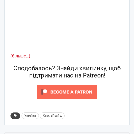
(більше…)
Сподобалось? Знайди хвилинку, щоб
підтримати нас на Patreon!
Україна
ХарківПрайд