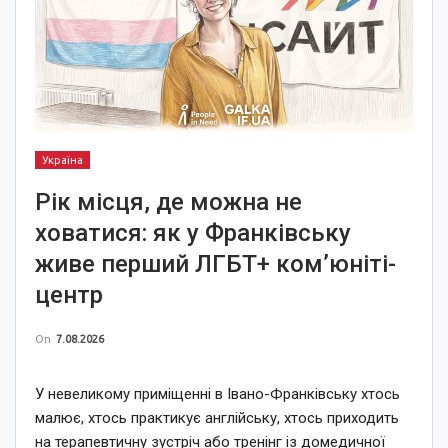
Україна
Рік місця, де можна не
ховатися: як у Франківську
живе перший ЛГБТ+ ком’юніті-
центр
On
7.08.2026
У невеликому приміщенні в Івано-Франківську хтось
малює, хтось практикує англійську, хтось приходить
на терапевтичну зустріч або тренінг із домедичної