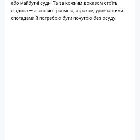
або майбутні суди. Та за кожним доказом стоїть
людина — зі своєю травмою, страхом, уривчастими
спогадами й потребою бути почутою без осуду.