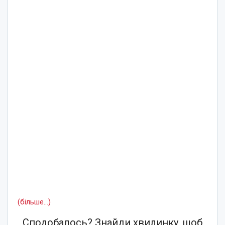
(більше…)
Сподобалось? Знайди хвилинку, щоб