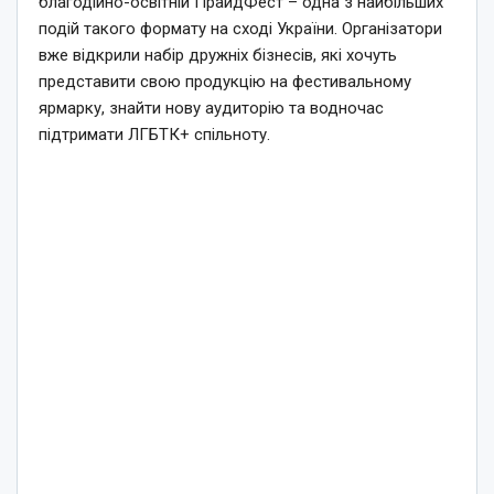
благодійно-освітній ПрайдФест – одна з найбільших
подій такого формату на сході України. Організатори
вже відкрили набір дружніх бізнесів, які хочуть
представити свою продукцію на фестивальному
ярмарку, знайти нову аудиторію та водночас
підтримати ЛГБТК+ спільноту.