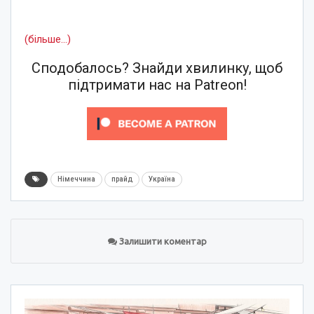
(більше…)
Сподобалось? Знайди хвилинку, щоб
підтримати нас на Patreon!
Німеччина
прайд
Україна
Залишити коментар