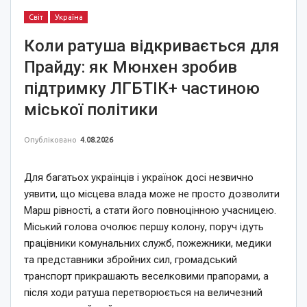
Світ
Україна
Коли ратуша відкривається для
Прайду: як Мюнхен зробив
підтримку ЛГБТІК+ частиною
міської політики
Опубліковано
4.08.2026
Для багатьох українців і українок досі незвично
уявити, що місцева влада може не просто дозволити
Марш рівності, а стати його повноцінною учасницею.
Міський голова очолює першу колону, поруч ідуть
працівники комунальних служб, пожежники, медики
та представники збройних сил, громадський
транспорт прикрашають веселковими прапорами, а
після ходи ратуша перетворюється на величезний