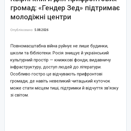
громад: «Гендер Зед» підтримає
молодіжні центри
Опубліковано
5.08.2026
Повномасштабна війна руйнує не лише будинки,
школи та бібліотеки. Росія знищує й український
культурний простір — книжкові фонди, видавничу
інфраструктуру, доступ людей до літератури.
Особливо гостро це відчувають прифронтові
громади, де навіть невеликий читацький куточок
може стати місцем тиші, підтримки й відчуття зв’язку
зі світом.