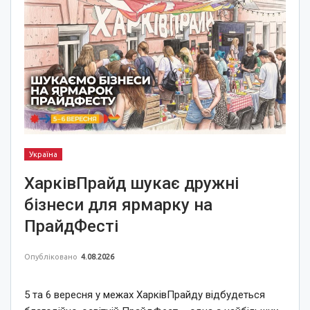
Україна
ХарківПрайд шукає дружні
бізнеси для ярмарку на
ПрайдФесті
Опубліковано
4.08.2026
5 та 6 вересня у межах ХарківПрайду відбудеться