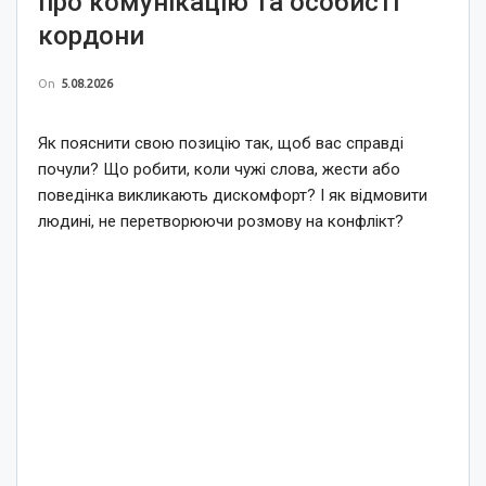
про комунікацію та особисті
кордони
On
5.08.2026
Як пояснити свою позицію так, щоб вас справді
почули? Що робити, коли чужі слова, жести або
поведінка викликають дискомфорт? І як відмовити
людині, не перетворюючи розмову на конфлікт?