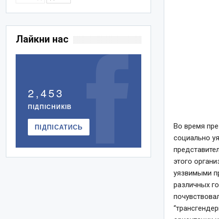
Лайкни нас
2,453
ПІДПІСНИКІВ
Во время пре
ПІДПІСАТИСЬ
социально у
представител
этого органи
уязвимыми пр
различных го
почувствовал
“трансгендер