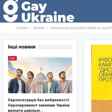
Головна
Україна
Опрошенные прохожие в Киеве не сдали 
Інші новини
Світ
Євроінтеграція без вибірковості:
Європарламент закликав Україну
визнати цивільні…