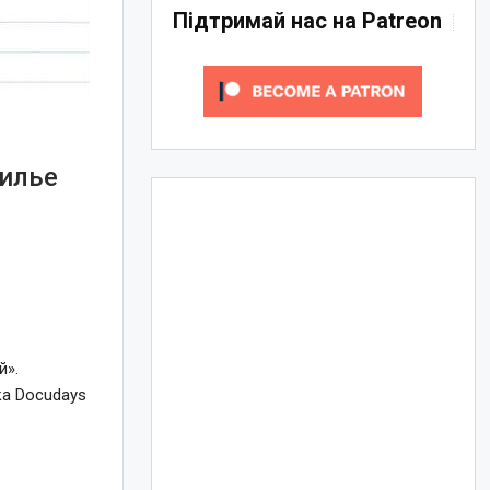
Підтримай нас на Patreon
жилье
й».
ка Docudays