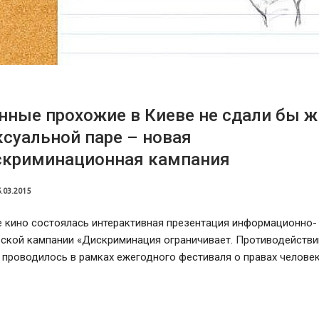
ные прохожие в Киеве не сдали бы 
суальной паре – новая
скриминационная кампания
.03.2015
е кино состоялась интерактивная презентация информационно-
ьской кампании «Дискриминация ограничивает. Противодействи
 проводилось в рамках ежегодного фестиваля о правах челове