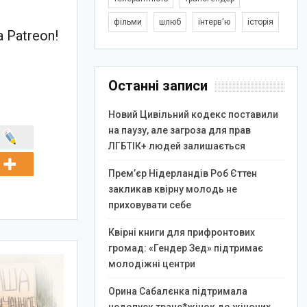
фільми
шлюб
інтерв'ю
історія
 Patreon!
Останні записи
Новий Цивільний кодекс поставили
на паузу, але загроза для прав
ЛГБТІК+ людей залишається
Прем’єр Нідерландів Роб Єттен
закликав квірну молодь не
приховувати себе
Квірні книги для прифронтових
громад: «Гендер Зед» підтримає
молодіжні центри
Орина Сабалєнка підтримала