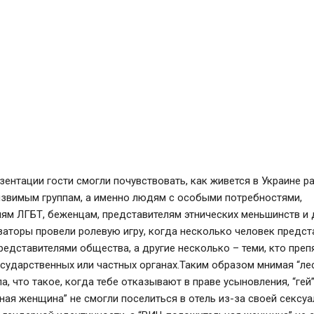
зентации гости смогли почувствовать, как живется в Украине 
язвимым группам, а именно людям с особыми потребностями,
ям ЛГБТ, беженцам, представителям этнических меньшинств и 
заторы провели ролевую игру, когда несколько человек предст
едставителями общества, а другие несколько – теми, кто препя
сударственных или частных органах.Таким образом мнимая “ле
а, что такое, когда тебе отказывают в праве усыновления, “гей”
ная женщина” не смогли поселиться в отель из-за своей сексу