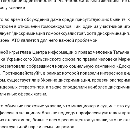
 гендерной идентичности, а “ВИЧ-положительная женщина” не 
я у клинике.
то во время обсуждения даже среди присутствующих были те, 
строен в отношении гомосексуалов. Так, один из участников игр
олнует “дискриминация гомосексуалистов”, хотя дискриминация,
зоны АТО является для него важной проблемой.
ной игры глава Центра информации о правах человека Татьяна
ка Украинского Хельсинского союза по правам человека Мари
презентовали собравшимся новую социальную кампанию «Диск
. Противодействуй!», в рамках которой показали интересное в
ом, существует ли в Украине дискриминация, провели эксперим
ендерных стереотипов, а также определили наиболее дискрими
 или иных сферах жизни.
то обычные прохожие указали, что милиционер и судья – это су
фессии, а женщинам больше подходят профессии учителя и вра
ых стереотипов, больше всего респондентов указали, что не сд
осексуальной паре и семье из ромов.