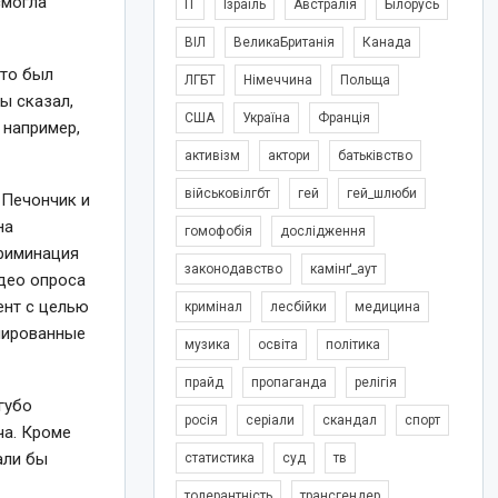
смогла
IT
Ізраїль
Австралія
Білорусь
ВІЛ
ВеликаБританія
Канада
кто был
ЛГБТ
Німеччина
Польща
ы сказал,
США
Україна
Франція
 например,
активізм
актори
батьківство
військовілгбт
гей
гей_шлюби
 Печончик и
на
гомофобія
дослідження
риминация
законодавство
камінґ_аут
идео опроса
ент с целью
кримінал
лесбійки
медицина
нированные
музика
освіта
політика
прайд
пропаганда
релігія
губо
росія
серіали
скандал
спорт
ча. Кроме
али бы
статистика
суд
тв
толерантність
трансгендер