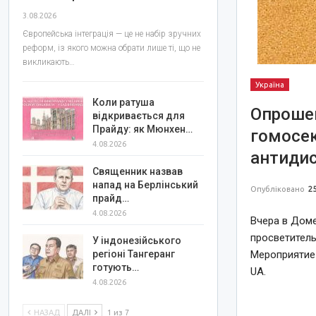
3.08.2026
Європейська інтеграція — це не набір зручних
реформ, із якого можна обрати лише ті, що не
викликають…
Україна
Коли ратуша
Опрошен
відкривається для
Прайду: як Мюнхен…
гомосек
4.08.2026
антиди
Священник назвав
напад на Берлінський
Опубліковано
25
прайд…
4.08.2026
Вчера в Дом
просветител
У індонезійського
Мероприятие
регіоні Тангеранг
готують…
UA.
4.08.2026
НАЗАД
ДАЛІ
1 из 7