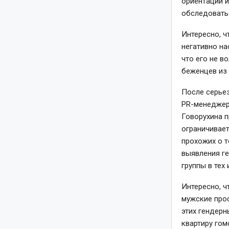
ориентации и
обследоватьс
Интересно, ч
негативно на
что его не в
беженцев из 
После серьез
PR-менеджер
Говорухина 
ограничивает
прохожих о т
выявления г
группы в тех
Интересно, ч
мужские про
этих гендерн
квартиру гом