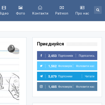
Відео
Фото
Контакти
Patreon
Про нас
Приєднуйся
2,453
Підпісників
Підпісатись
1,562
Фоловерів
Фоловити нас
5,879
Підпісники
Читати
1,485
Фоловерів
Фоловити нас