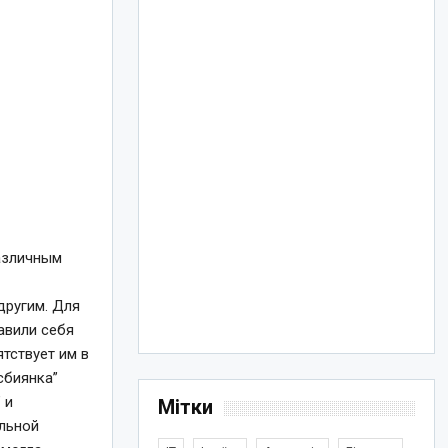
различным
другим. Для
авили себя
тствует им в
сбиянка”
 и
Мітки
альной