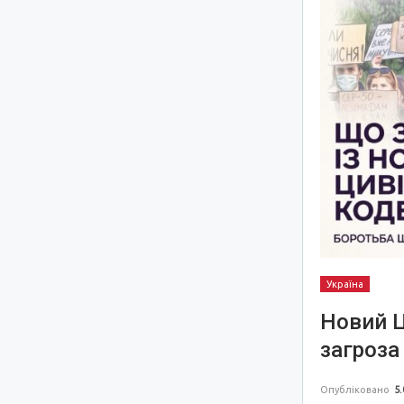
Україна
Новий Ц
загроза
Опубліковано
5.