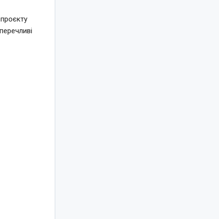
 проєкту
перечливі