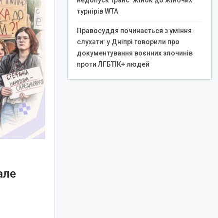
недопуск транс*жінок до жіночих
турнірів WTA
Правосуддя починається з уміння
слухати: у Дніпрі говорили про
документування воєнних злочинів
проти ЛГБТІК+ людей
але
я