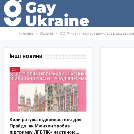
Головна
Україна
ОО “Инсайт” присоединилась к акции соли
Інші новини
Світ
Коли ратуша відкривається для
Прайду: як Мюнхен зробив
підтримку ЛГБТІК+ частиною…