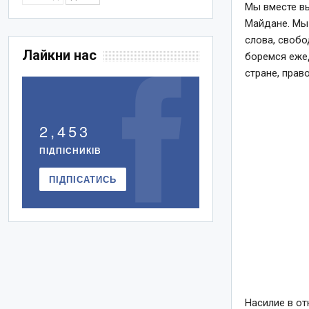
Мы вместе вы
Майдане. Мы
слова, свобо
Лайкни нас
боремся ежед
стране, прав
2,453
ПІДПІСНИКІВ
ПІДПІСАТИСЬ
Насилие в о