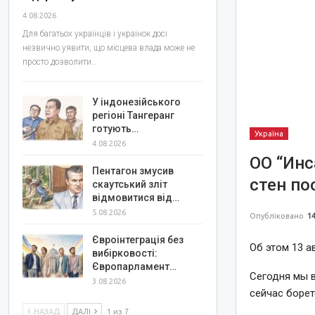
4.08.2026
Для багатьох українців і українок досі
незвично уявити, що місцева влада може не
просто дозволити…
У індонезійського
регіоні Тангеранг
готують…
Україна
4.08.2026
ОО “Инс
Пентагон змусив
стен по
скаутський зліт
відмовитися від…
5.08.2026
Опубліковано
14
Євроінтеграція без
Об этом 13 а
вибірковості:
Європарламент…
Сегодня мы в
3.08.2026
сейчас борет
НАЗАД
ДАЛІ
1 из 7