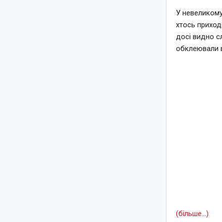
У невеликому
хтось приход
досі видно с
обклеювали 
(більше…)