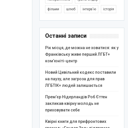
фільми
шлюб
інтерв'ю
історія
Останні записи
Рік місця, де можна не ховатися: як у
Франківську живе перший ЛГБТ+
ком’юніті-центр
Новий Цивільний кодекс поставили
на паузу, але загроза для прав
ЛГБТІК+ людей залишається
Прем’єр Нідерландів Роб Єттен
закликав квірну молодь не
приховувати себе
Квірні книги для прифронтових