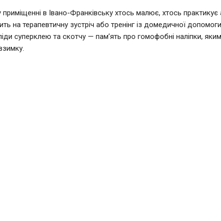
 приміщенні в Івано-Франківську хтось малює, хтось практикує а
ить на терапевтичну зустріч або тренінг із домедичної допомоги.
ліди суперклею та скотчу — пам’ять про гомофобні наліпки, яким
взимку.