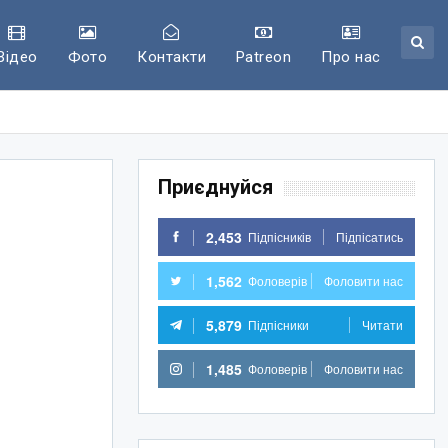
Відео
Фото
Контакти
Patreon
Про нас
Приєднуйся
2,453
Підпісників
Підпісатись
1,562
Фоловерів
Фоловити нас
5,879
Підпісники
Читати
1,485
Фоловерів
Фоловити нас