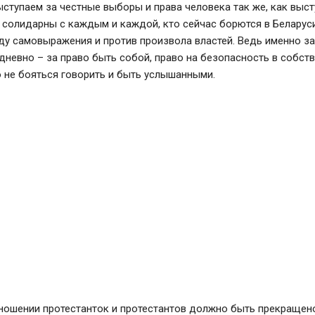
ступаем за честные выборы и права человека так же, как выст
 солидарны с каждым и каждой, кто сейчас борются в Беларус
ду самовыражения и против произвола властей. Ведь именно за
невно – за право быть собой, право на безопасность в собст
о не бояться говорить и быть услышанными.
тношении протестанток и протестантов должно быть прекращен