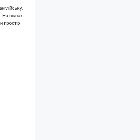
нглійську,
 На вікнах
и простір