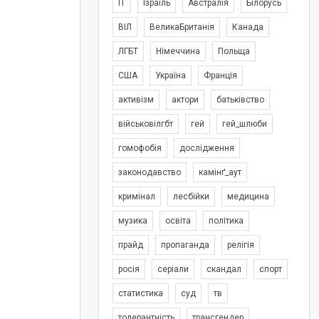
IT
Ізраїль
Австралія
Білорусь
ВІЛ
ВеликаБританія
Канада
ЛГБТ
Німеччина
Польща
США
Україна
Франція
активізм
актори
батьківство
військовілгбт
гей
гей_шлюби
гомофобія
дослідження
законодавство
камінґ_аут
кримінал
лесбійки
медицина
музика
освіта
політика
прайд
пропаганда
релігія
росія
серіали
скандал
спорт
статистика
суд
тв
толерантність
трансгендер