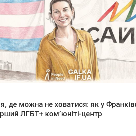
ця, де можна не ховатися: як у Франків
рший ЛГБТ+ ком’юніті-центр