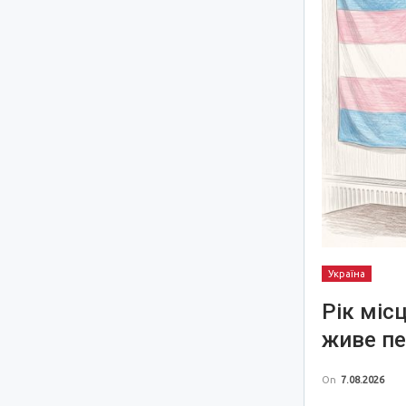
Україна
Рік міс
живе пе
On
7.08.2026