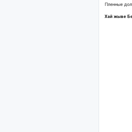
Пленные дол
Хай жыве Бе