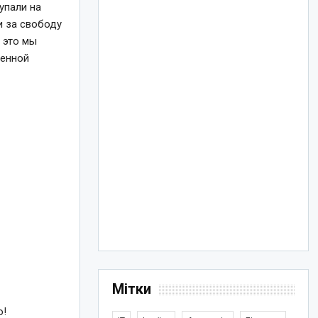
упали на
и за свободу
 это мы
венной
Мітки
о!