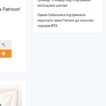
громад: «Гендер Зед» підтримає
молодіжні центри
 Patreon!
Орина Сабалєнка підтримала
недопуск транс*жінок до жіночих
турнірів WTA