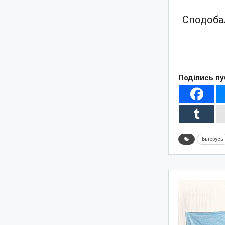
Сподобал
Поділись пу
Білорусь