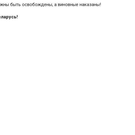
жны быть освобождены, а виновные наказаны!
ларусь!