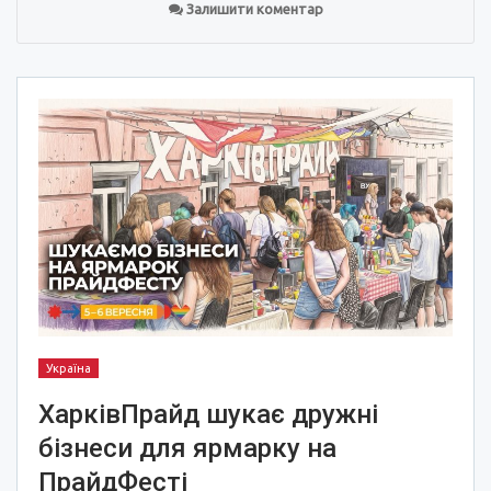
Залишити коментар
Україна
ХарківПрайд шукає дружні
бізнеси для ярмарку на
ПрайдФесті