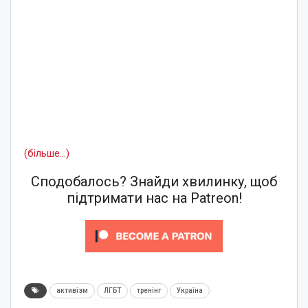
(більше…)
Сподобалось? Знайди хвилинку, щоб
підтримати нас на Patreon!
активізм
ЛГБТ
тренінг
Україна