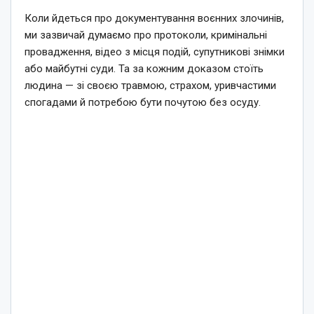
Коли йдеться про документування воєнних злочинів,
ми зазвичай думаємо про протоколи, кримінальні
провадження, відео з місця подій, супутникові знімки
або майбутні суди. Та за кожним доказом стоїть
людина — зі своєю травмою, страхом, уривчастими
спогадами й потребою бути почутою без осуду.