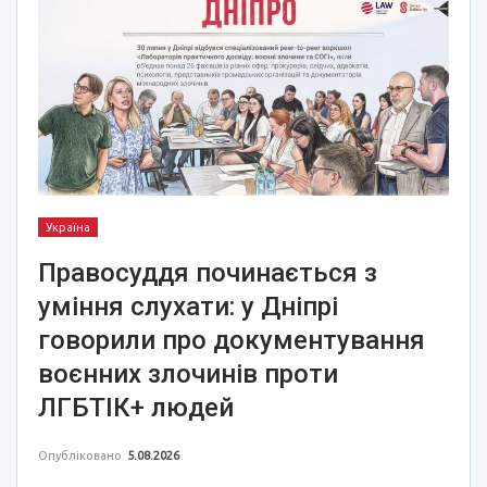
Україна
Правосуддя починається з
уміння слухати: у Дніпрі
говорили про документування
воєнних злочинів проти
ЛГБТІК+ людей
Опубліковано
5.08.2026