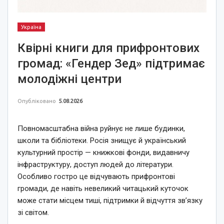
Україна
Квірні книги для прифронтових
громад: «Гендер Зед» підтримає
молодіжні центри
Опубліковано
5.08.2026
Повномасштабна війна руйнує не лише будинки,
школи та бібліотеки. Росія знищує й український
культурний простір — книжкові фонди, видавничу
інфраструктуру, доступ людей до літератури.
Особливо гостро це відчувають прифронтові
громади, де навіть невеликий читацький куточок
може стати місцем тиші, підтримки й відчуття зв’язку
зі світом.