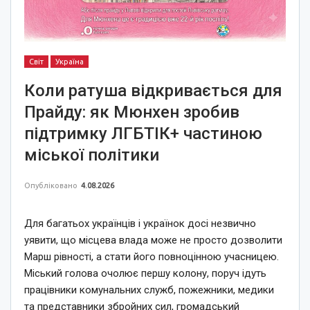
Світ
Україна
Коли ратуша відкривається для
Прайду: як Мюнхен зробив
підтримку ЛГБТІК+ частиною
міської політики
Опубліковано
4.08.2026
Для багатьох українців і українок досі незвично
уявити, що місцева влада може не просто дозволити
Марш рівності, а стати його повноцінною учасницею.
Міський голова очолює першу колону, поруч ідуть
працівники комунальних служб, пожежники, медики
та представники збройних сил, громадський