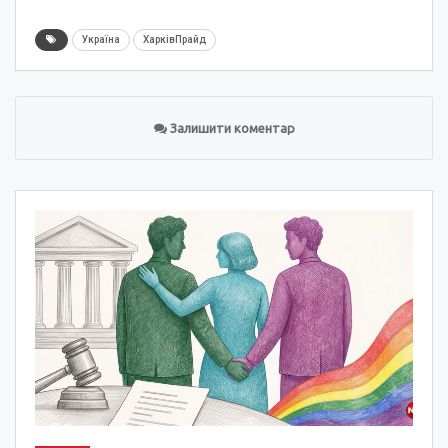
Україна
ХарківПрайд
Залишити коментар