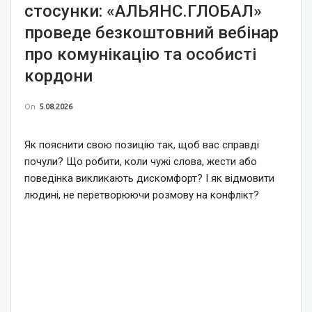
стосунки: «АЛЬЯНС.ГЛОБАЛ»
проведе безкоштовний вебінар
про комунікацію та особисті
кордони
On
5.08.2026
Як пояснити свою позицію так, щоб вас справді
почули? Що робити, коли чужі слова, жести або
поведінка викликають дискомфорт? І як відмовити
людині, не перетворюючи розмову на конфлікт?