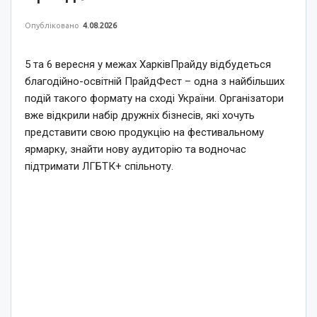
Опубліковано
4.08.2026
5 та 6 вересня у межах ХарківПрайду відбудеться
благодійно-освітній ПрайдФест – одна з найбільших
подій такого формату на сході України. Організатори
вже відкрили набір дружніх бізнесів, які хочуть
представити свою продукцію на фестивальному
ярмарку, знайти нову аудиторію та водночас
підтримати ЛГБТК+ спільноту.