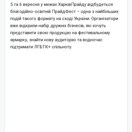
5 та 6 вересня у межах ХарківПрайду відбудеться
благодійно-освітній ПрайдФест – одна з найбільших
подій такого формату на сході України. Організатори
вже відкрили набір дружніх бізнесів, які хочуть
представити свою продукцію на фестивальному
ярмарку, знайти нову аудиторію та водночас
підтримати ЛГБТК+ спільноту.