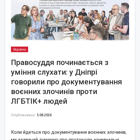
Україна
Правосуддя починається з
уміння слухати: у Дніпрі
говорили про документування
воєнних злочинів проти
ЛГБТІК+ людей
Опубліковано
5.08.2026
Коли йдеться про документування воєнних злочинів,
ми зазвичай думаємо про протоколи, кримінальні