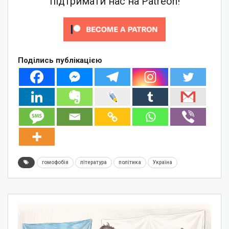
підтримати нас на Patreon!
Поділись публікацією
гомофобія
література
політика
Україна