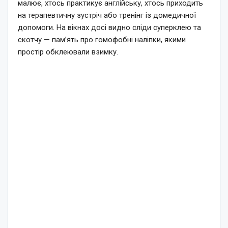
малює, хтось практикує англійську, хтось приходить
на терапевтичну зустріч або тренінг із домедичної
допомоги. На вікнах досі видно сліди суперклею та
скотчу — пам’ять про гомофобні наліпки, якими
простір обклеювали взимку.