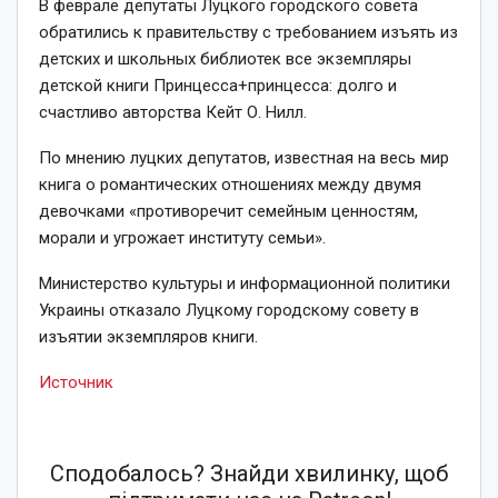
В феврале депутаты Луцкого городского совета
обратились к правительству с требованием изъять из
детских и школьных библиотек все экземпляры
детской книги Принцесса+принцесса: долго и
счастливо авторства Кейт О. Нилл.
По мнению луцких депутатов, известная на весь мир
книга о романтических отношениях между двумя
девочками «противоречит семейным ценностям,
морали и угрожает институту семьи».
Министерство культуры и информационной политики
Украины отказало Луцкому городскому совету в
изъятии экземпляров книги.
Источник
Сподобалось? Знайди хвилинку, щоб