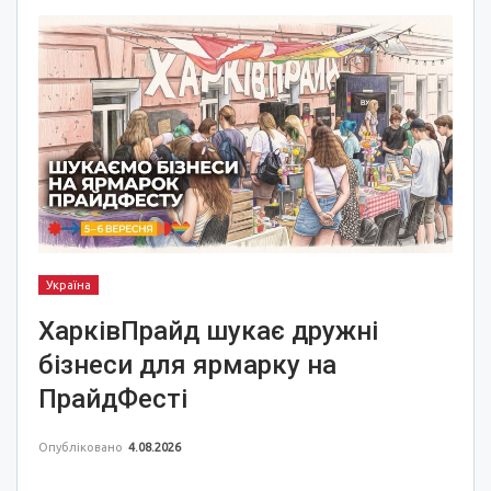
Україна
ХарківПрайд шукає дружні
бізнеси для ярмарку на
ПрайдФесті
Опубліковано
4.08.2026