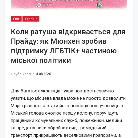
Світ
Україна
Коли ратуша відкривається для
Прайду: як Мюнхен зробив
підтримку ЛГБТІК+ частиною
міської політики
Опубліковано
4.08.2026
Для багатьох українців і українок досі незвично
уявити, що місцева влада може не просто дозволити
Марш рівності, а стати його повноцінною учасницею.
Міський голова очолює першу колону, поруч ідуть
працівники комунальних служб, пожежники, медики
та представники збройних сил, громадський
транспорт прикрашають веселковими прапорами, а