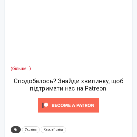
(більше…)
Сподобалось? Знайди хвилинку, щоб
підтримати нас на Patreon!
Україна
ХарківПрайд