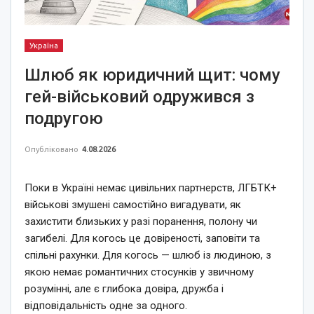
Україна
Шлюб як юридичний щит: чому
гей-військовий одружився з
подругою
Опубліковано
4.08.2026
Поки в Україні немає цивільних партнерств, ЛГБТК+
військові змушені самостійно вигадувати, як
захистити близьких у разі поранення, полону чи
загибелі. Для когось це довіреності, заповіти та
спільні рахунки. Для когось — шлюб із людиною, з
якою немає романтичних стосунків у звичному
розумінні, але є глибока довіра, дружба і
відповідальність одне за одного.