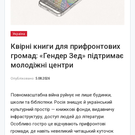
Україна
Квірні книги для прифронтових
громад: «Гендер Зед» підтримає
молодіжні центри
Опубліковано
5.08.2026
Повномасштабна війна руйнує не лише будинки,
школи та бібліотеки. Росія знищує й український
культурний простір — книжкові фонди, видавничу
інфраструктуру, доступ людей до літератури.
Особливо гостро це відчувають прифронтові
громади, де навіть невеликий читацький куточок