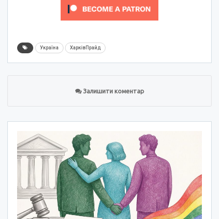
Україна
ХарківПрайд
Залишити коментар