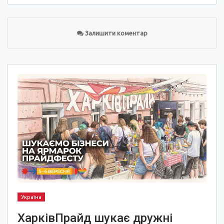
Залишити коментар
Україна
ХарківПрайд шукає дружні