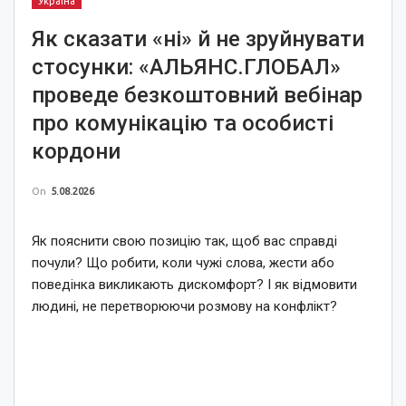
Україна
Як сказати «ні» й не зруйнувати
стосунки: «АЛЬЯНС.ГЛОБАЛ»
проведе безкоштовний вебінар
про комунікацію та особисті
кордони
On
5.08.2026
Як пояснити свою позицію так, щоб вас справді
почули? Що робити, коли чужі слова, жести або
поведінка викликають дискомфорт? І як відмовити
людині, не перетворюючи розмову на конфлікт?