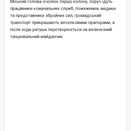
Міський голова очолює першу колону, поруч ідуть
працівники комунальних служб, пожежники, медики
та представники збройних сил, громадський
транспорт прикрашають веселковими прапорами, а
після ходи ратуша перетворюється на величезний
танцювальний майданчик.