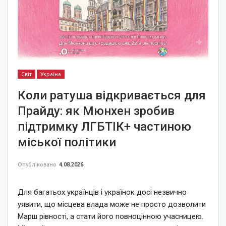
Світ
Україна
Коли ратуша відкривається для
Прайду: як Мюнхен зробив
підтримку ЛГБТІК+ частиною
міської політики
Опубліковано
4.08.2026
Для багатьох українців і українок досі незвично
уявити, що місцева влада може не просто дозволити
Марш рівності, а стати його повноцінною учасницею.