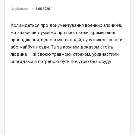
Опубліковано
5.08.2026
Коли йдеться про документування воєнних злочинів,
ми зазвичай думаємо про протоколи, кримінальні
провадження, відео з місця подій, супутникові знімки
або майбутні суди. Та за кожним доказом стоїть
людина — зі своєю травмою, страхом, уривчастими
спогадами й потребою бути почутою без осуду.