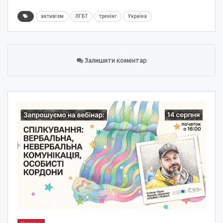
активізм
ЛГБТ
тренінг
Україна
Залишити коментар