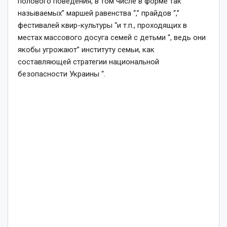
полового поведения, в том числе в форме так
называемых” маршей равенства “,” прайдов “,”
фестивалей квир-культуры “и т.п., проходящих в
местах массового досуга семей с детьми “, ведь они
якобы угрожают” институту семьи, как
составляющей стратегии национальной
безопасности Украины “.