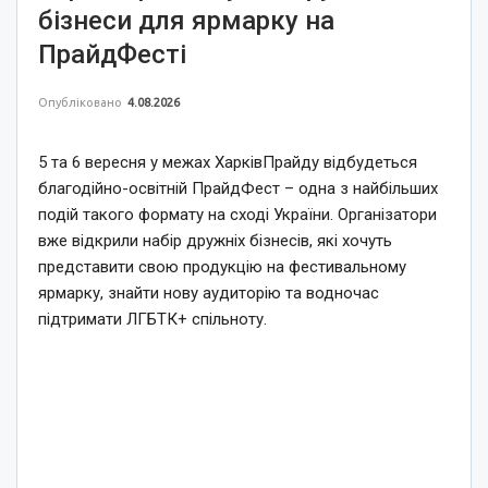
бізнеси для ярмарку на
ПрайдФесті
Опубліковано
4.08.2026
5 та 6 вересня у межах ХарківПрайду відбудеться
благодійно-освітній ПрайдФест – одна з найбільших
подій такого формату на сході України. Організатори
вже відкрили набір дружніх бізнесів, які хочуть
представити свою продукцію на фестивальному
ярмарку, знайти нову аудиторію та водночас
підтримати ЛГБТК+ спільноту.