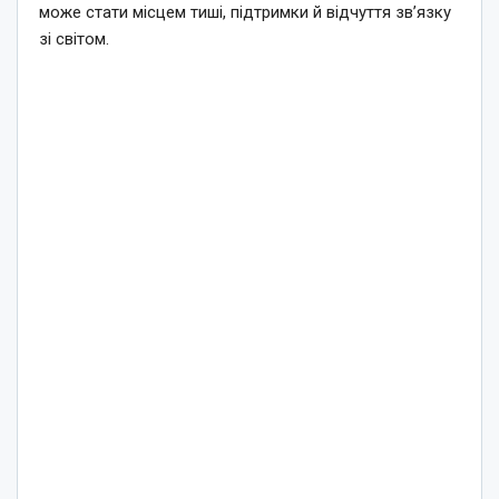
може стати місцем тиші, підтримки й відчуття зв’язку
зі світом.