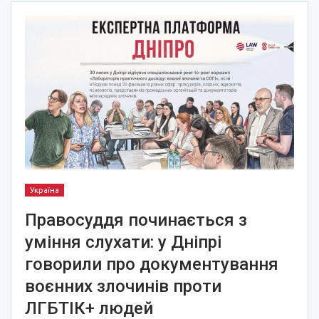
Україна
Правосуддя починається з
уміння слухати: у Дніпрі
говорили про документування
воєнних злочинів проти
ЛГБТІК+ людей