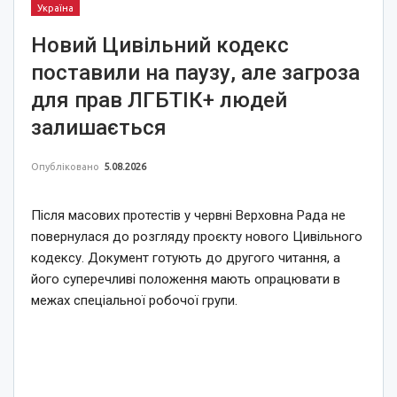
Україна
Новий Цивільний кодекс
поставили на паузу, але загроза
для прав ЛГБТІК+ людей
залишається
Опубліковано
5.08.2026
Після масових протестів у червні Верховна Рада не
повернулася до розгляду проєкту нового Цивільного
кодексу. Документ готують до другого читання, а
його суперечливі положення мають опрацювати в
межах спеціальної робочої групи.