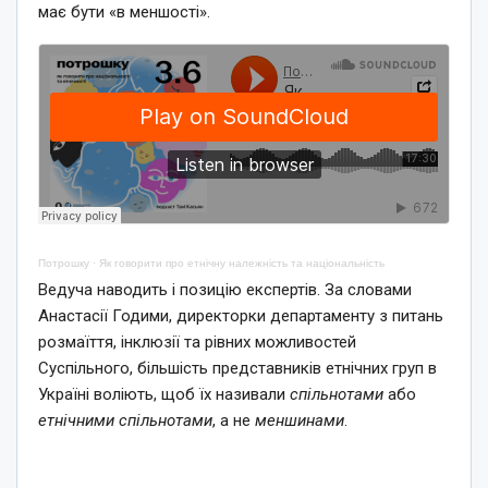
має бути «в меншості».
Потрошку
·
Як говорити про етнічну належність та національність
Ведуча наводить і позицію експертів. За словами
Анастасії Годими, директорки департаменту з питань
розмаїття, інклюзії та рівних можливостей
Суспільного, більшість представників етнічних груп в
Україні воліють, щоб їх називали
спільнотами
або
етнічними спільнотами
, а не
меншинами
.