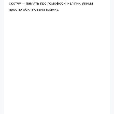
скотчу — пам’ять про гомофобні наліпки, якими
простір обклеювали взимку.