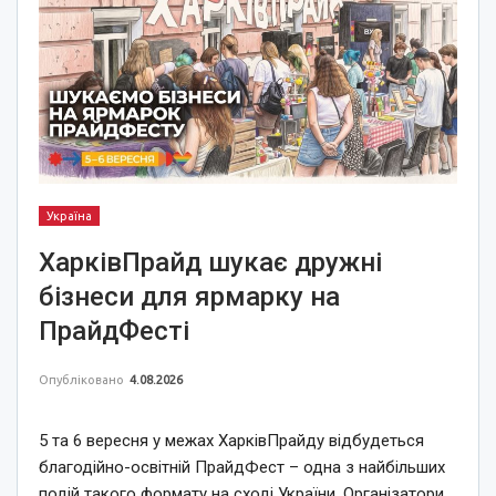
Україна
ХарківПрайд шукає дружні
бізнеси для ярмарку на
ПрайдФесті
Опубліковано
4.08.2026
5 та 6 вересня у межах ХарківПрайду відбудеться
благодійно-освітній ПрайдФест – одна з найбільших
подій такого формату на сході України. Організатори