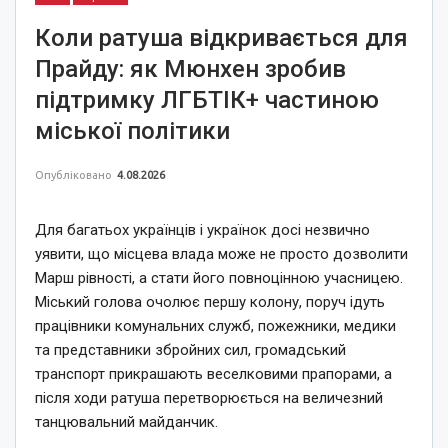
Коли ратуша відкривається для
Прайду: як Мюнхен зробив
підтримку ЛГБТІК+ частиною
міської політики
Опубліковано
4.08.2026
Для багатьох українців і українок досі незвично
уявити, що місцева влада може не просто дозволити
Марш рівності, а стати його повноцінною учасницею.
Міський голова очолює першу колону, поруч ідуть
працівники комунальних служб, пожежники, медики
та представники збройних сил, громадський
транспорт прикрашають веселковими прапорами, а
після ходи ратуша перетворюється на величезний
танцювальний майданчик.