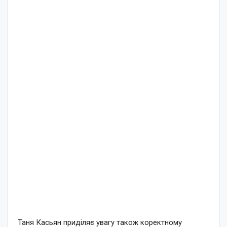
Таня Касьян приділяє увагу також коректному