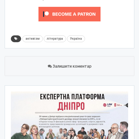
активізм
література
Україна
Залишити коментар