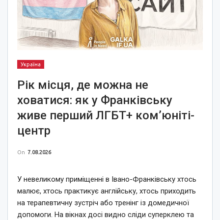
Україна
Рік місця, де можна не
ховатися: як у Франківську
живе перший ЛГБТ+ ком’юніті-
центр
On
7.08.2026
У невеликому приміщенні в Івано-Франківську хтось
малює, хтось практикує англійську, хтось приходить
на терапевтичну зустріч або тренінг із домедичної
допомоги. На вікнах досі видно сліди суперклею та