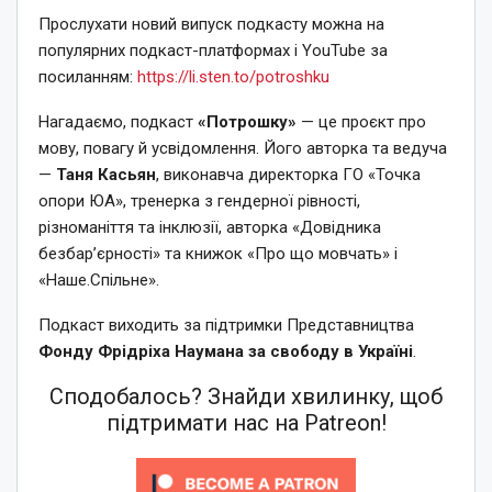
Прослухати новий випуск подкасту можна на
популярних подкаст-платформах і YouTube за
посиланням:
https://li.sten.to/potroshku
Нагадаємо, подкаст
«Потрошку»
— це проєкт про
мову, повагу й усвідомлення. Його авторка та ведуча
—
Таня Касьян
, виконавча директорка ГО «Точка
опори ЮА», тренерка з гендерної рівності,
різноманіття та інклюзії, авторка «Довідника
безбар’єрності» та книжок «Про що мовчать» і
«Наше.Спільне».
Подкаст виходить за підтримки Представництва
Фонду Фрідріха Наумана за свободу в Україні
.
Сподобалось? Знайди хвилинку, щоб
підтримати нас на Patreon!