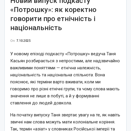
Новий випуск подкасту
«Потрошку»: як коректно
говорити про етнічність і
національність
On
7.10.2025
У новому епізоді подкасту «Потрошку» ведуча Таня
Касьян розбирається з непростими, але надзвичайно
важливими поняттями —
етнічна належність
,
національність
та
національна спільнота
. Вона
пояснює, які терміни варто вживати, коли ми
говоримо про різні етнічні групи, та чому слова мають
значення не лише в побуті, а й у формуванні
ставлення до людей довкола.
На початку випуску Таня звертає увагу на те, як навіть
звичні нам слова можуть мати колоніальне коріння.
Так, термін «азіат» у словниках Російської імперії та