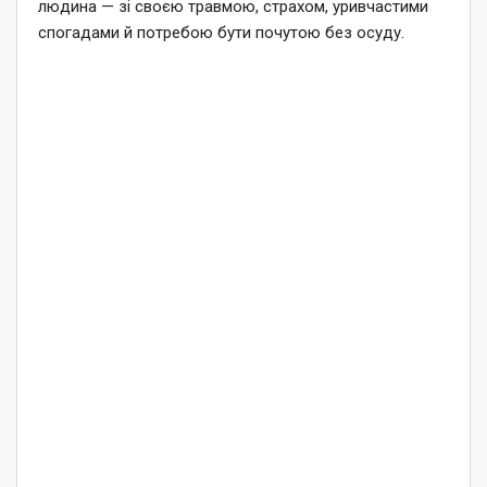
людина — зі своєю травмою, страхом, уривчастими
спогадами й потребою бути почутою без осуду.