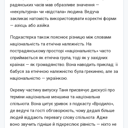
радянських часів мав образливе значення —
«некультурна» чи «відстала» людина. Ведуча
закликає натомість використовувати коректні форми
—
азієць
або
азійка
.
Подкастерка також пояснює різницю між словами
національність
та
етнічна належність
. На
пострадянському просторі «національність» часто
сприймається як етнічна група, тоді як у західних
країнах — як громадянство. Вона наводить приклад: її
бабуся за етнічною належністю була грекинею, але за
національністю — українкою.
Окрему частину випуску Таня присвячує дискусії про
терміни
національна меншина
та
національна
спільнота
. Вона цитує уривок з подкасту «Вродило»,
де ведучі та гості обговорюють, чому дедалі більше
людей віддають перевагу слову
спільнота
. Адже
воно звучить гідніше й підкреслює рівність — ніхто не