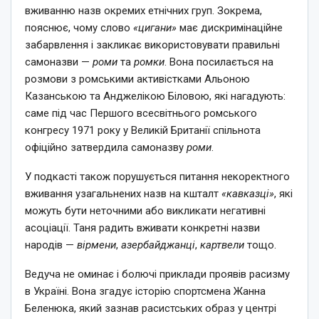
вживанню назв окремих етнічних груп. Зокрема,
пояснює, чому слово
«цигани»
має дискримінаційне
забарвлення і закликає використовувати правильні
самоназви —
роми
та
ромки
. Вона посилається на
розмови з ромськими активістками Альоною
Казанською та Анджелікою Біловою, які нагадують:
саме під час Першого всесвітнього ромського
конгресу 1971 року у Великій Британії спільнота
офіційно затвердила самоназву
роми
.
У подкасті також порушується питання некоректного
вживання узагальнених назв на кшталт
«кавказці»
, які
можуть бути неточними або викликати негативні
асоціації. Таня радить вживати конкретні назви
народів —
вірмени
,
азербайджанці
,
картвели
тощо.
Ведуча не оминає і болючі приклади проявів расизму
в Україні. Вона згадує історію спортсмена Жанна
Беленюка, який зазнав расистських образ у центрі