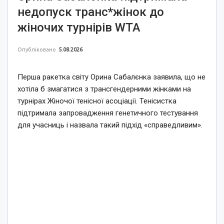
недопуск транс*жінок до
жіночих турнірів WTA
Опубліковано
5.08.2026
Перша ракетка світу Орина Сабалєнка заявила, що не
хотіла б змагатися з трансгендерними жінками на
турнірах Жіночої тенісної асоціації. Тенісистка
підтримала запровадження генетичного тестування
для учасниць і назвала такий підхід «справедливим».