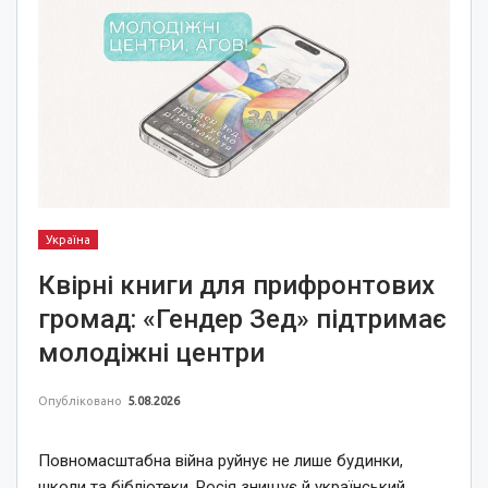
Україна
Квірні книги для прифронтових
громад: «Гендер Зед» підтримає
молодіжні центри
Опубліковано
5.08.2026
Повномасштабна війна руйнує не лише будинки,
школи та бібліотеки. Росія знищує й український