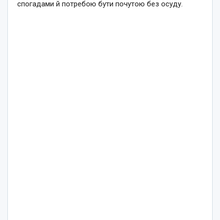
спогадами й потребою бути почутою без осуду.