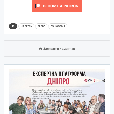
Білорусь
спорт
трансфобія
Залишити коментар