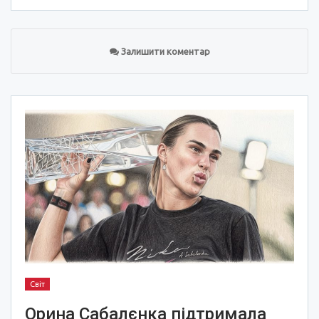
Залишити коментар
Світ
Орина Сабалєнка підтримала