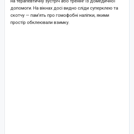
на терапевтичну зустріч або тренінг із домедичної
допомоги. На вікнах досі видно сліди суперклею та
скотчу — пам’ять про гомофобні наліпки, якими
простір обклеювали взимку.