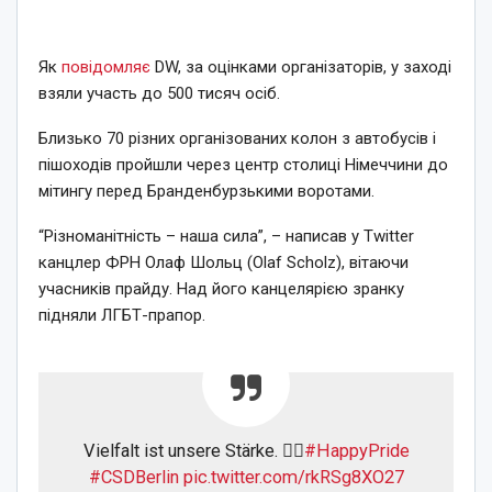
Як
повідомляє
DW, за оцінками організаторів, у заході
взяли участь до 500 тисяч осіб.
Близько 70 різних організованих колон з автобусів і
пішоходів пройшли через центр столиці Німеччини до
мітингу перед Бранденбурзькими воротами.
“Різноманітність – наша сила”, – написав у Twitter
канцлер ФРН Олаф Шольц (Olaf Scholz), вітаючи
учасників прайду. Над його канцелярією зранку
підняли ЛГБТ-прапор.
Vielfalt ist unsere Stärke. 🏳️‍🌈
#HappyPride
#CSDBerlin
pic.twitter.com/rkRSg8XO27