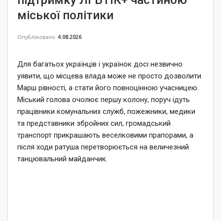
підтримку ЛГБТІК+ частиною
міської політики
Опубліковано
4.08.2026
Для багатьох українців і українок досі незвично
уявити, що місцева влада може не просто дозволити
Марш рівності, а стати його повноцінною учасницею.
Міський голова очолює першу колону, поруч ідуть
працівники комунальних служб, пожежники, медики
та представники збройних сил, громадський
транспорт прикрашають веселковими прапорами, а
після ходи ратуша перетворюється на величезний
танцювальний майданчик.