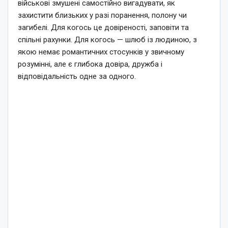
військові змушені самостійно вигадувати, як
захистити близьких у разі поранення, полону чи
загибелі. Для когось це довіреності, заповіти та
спільні рахунки. Для когось — шлюб із людиною, з
якою немає романтичних стосунків у звичному
розумінні, але є глибока довіра, дружба і
відповідальність одне за одного.