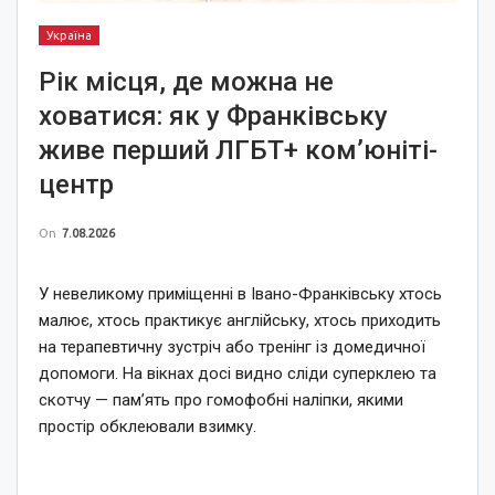
Україна
Рік місця, де можна не
ховатися: як у Франківську
живе перший ЛГБТ+ ком’юніті-
центр
On
7.08.2026
У невеликому приміщенні в Івано-Франківську хтось
малює, хтось практикує англійську, хтось приходить
на терапевтичну зустріч або тренінг із домедичної
допомоги. На вікнах досі видно сліди суперклею та
скотчу — пам’ять про гомофобні наліпки, якими
простір обклеювали взимку.