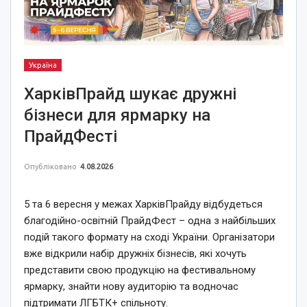
Україна
ХарківПрайд шукає дружні
бізнеси для ярмарку на
ПрайдФесті
Опубліковано
4.08.2026
5 та 6 вересня у межах ХарківПрайду відбудеться
благодійно-освітній ПрайдФест – одна з найбільших
подій такого формату на сході України. Організатори
вже відкрили набір дружніх бізнесів, які хочуть
представити свою продукцію на фестивальному
ярмарку, знайти нову аудиторію та водночас
підтримати ЛГБТК+ спільноту.