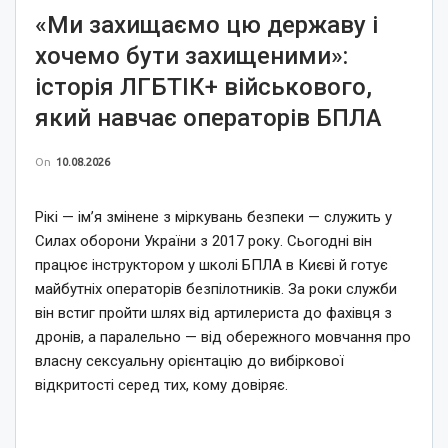
«Ми захищаємо цю державу і
хочемо бути захищеними»:
історія ЛГБТІК+ військового,
який навчає операторів БПЛА
On
10.08.2026
Рікі — ім’я змінене з міркувань безпеки — служить у
Силах оборони України з 2017 року. Сьогодні він
працює інструктором у школі БПЛА в Києві й готує
майбутніх операторів безпілотників. За роки служби
він встиг пройти шлях від артилериста до фахівця з
дронів, а паралельно — від обережного мовчання про
власну сексуальну орієнтацію до вибіркової
відкритості серед тих, кому довіряє.