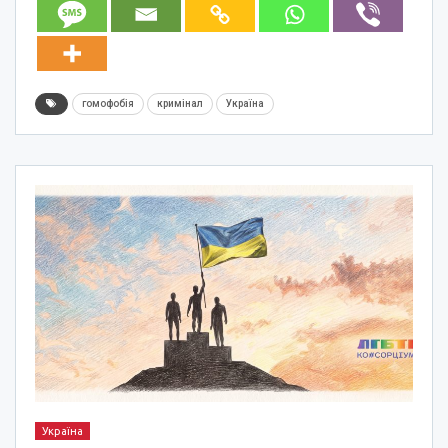
гомофобія
кримінал
Україна
Україна