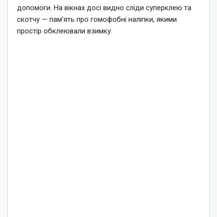
допомоги. На вікнах досі видно сліди суперклею та
скотчу — пам’ять про гомофобні наліпки, якими
простір обклеювали взимку.