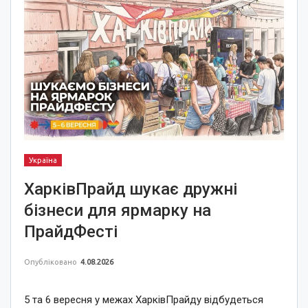
Україна
ХарківПрайд шукає дружні
бізнеси для ярмарку на
ПрайдФесті
Опубліковано
4.08.2026
5 та 6 вересня у межах ХарківПрайду відбудеться