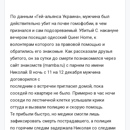
По данным «Гей-альянса Украина», мужчина был
действительно убит на почве гомофобии, в чем
признался и сам подозреваемый. Убитый С. накануне
вечером посещал одесский Queer Home, к
волонтерам которого за правовой помощью и
обратились его знакомые. Как рассказали друзья
убитого, он за сутки до смерти познакомился через
сайт знакомств (mamba.ru) с парнем по имени
Николай. В ночь с 11 на 12 декабря мужчина
договорился с
последним о встречеи пригласил домой, пока
соседей по квартире не было. Примерно в час ночи
соседи по лестничной клетке услышали крики
оттуда и вызвали полицию и скорую помощь.
Те прибыли быстро, но медики смогли лишь
зафиксировать смерть пострадавшего, а полиция
по горячим следам задержала Николая со следами