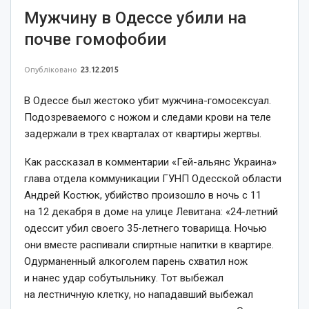
Мужчину в Одессе убили на
почве гомофобии
Опубліковано
23.12.2015
В Одессе был жестоко убит мужчина-гомосексуал.
Подозреваемого с ножом и следами крови на теле
задержали в трех кварталах от квартиры жертвы.
Как рассказал в комментарии «Гей-альянс Украина»
глава отдела коммуникации ГУНП Одесской области
Андрей Костюк, убийство произошло в ночь с 11
на 12 декабря в доме на улице Левитана: «24-летний
одессит убил своего 35-летнего товарища. Ночью
они вместе распивали спиртные напитки в квартире.
Одурманенный алкоголем парень схватил нож
и нанес удар собутыльнику. Тот выбежал
на лестничную клетку, но нападавший выбежал