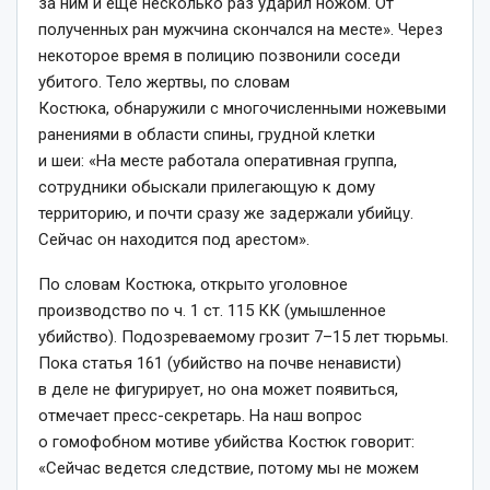
за ним и еще несколько раз ударил ножом. От
полученных ран мужчина скончался на месте». Через
некоторое время в полицию позвонили соседи
убитого. Тело жертвы, по словам
Костюка, обнаружили с многочисленными ножевыми
ранениями в области спины, грудной клетки
и шеи: «На месте работала оперативная группа,
сотрудники обыскали прилегающую к дому
территорию, и почти сразу же задержали убийцу.
Сейчас он находится под арестом».
По словам Костюка, открыто уголовное
производство по ч. 1 ст. 115 КК (умышленное
убийство). Подозреваемому грозит 7–15 лет тюрьмы.
Пока статья 161 (убийство на почве ненависти)
в деле не фигурирует, но она может появиться,
отмечает пресс-секретарь. На наш вопрос
о гомофобном мотиве убийства Костюк говорит:
«Сейчас ведется следствие, потому мы не можем