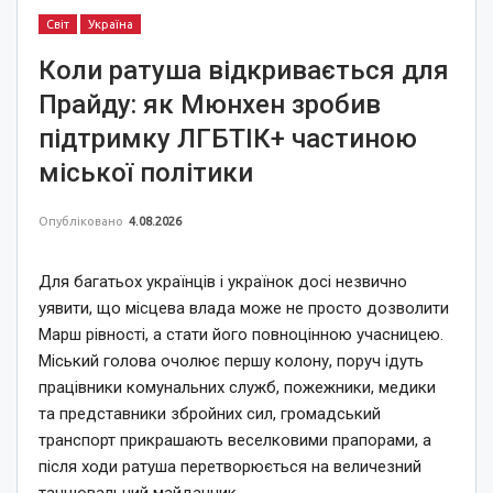
Світ
Україна
Коли ратуша відкривається для
Прайду: як Мюнхен зробив
підтримку ЛГБТІК+ частиною
міської політики
Опубліковано
4.08.2026
Для багатьох українців і українок досі незвично
уявити, що місцева влада може не просто дозволити
Марш рівності, а стати його повноцінною учасницею.
Міський голова очолює першу колону, поруч ідуть
працівники комунальних служб, пожежники, медики
та представники збройних сил, громадський
транспорт прикрашають веселковими прапорами, а
після ходи ратуша перетворюється на величезний