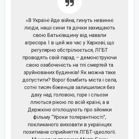
«В Україні йде війна, гинуть невинні
люди, наші сини та дочки захищають
свою Батьківщину від навали
агресора. І в цей же час у Харкові, що
регулярно обстрілюється, ЛГБТ
проводять свій парад – демонструючи
свою озабоченість на тлі смертей та
зруйнованих будинків! Як можна таке
допустити? Ворог бомбить міста і села,
сотні тисяч біженців залишилися без
даху над головою, горе і сльози
ллються рікою по всій країні, а в
Держкіно оголошують про зйомки
фільму “Уроки толерантності”,
покликаного виховати в українцях
позитивне сприйняття ЛГБТ-ідеології.