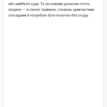
або майбутні суди. Та за кожним доказом стоїть
людина — зі своєю травмою, страхом, уривчастими
спогадами й потребою бути почутою без осуду.