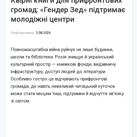
Квірні книги для прифронтових
громад: «Гендер Зед» підтримає
молодіжні центри
Опубліковано
5.08.2026
Повномасштабна війна руйнує не лише будинки,
школи та бібліотеки. Росія знищує й український
культурний простір — книжкові фонди, видавничу
інфраструктуру, доступ людей до літератури.
Особливо гостро це відчувають прифронтові
громади, де навіть невеликий читацький куточок
може стати місцем тиші, підтримки й відчуття зв’язку
зі світом.