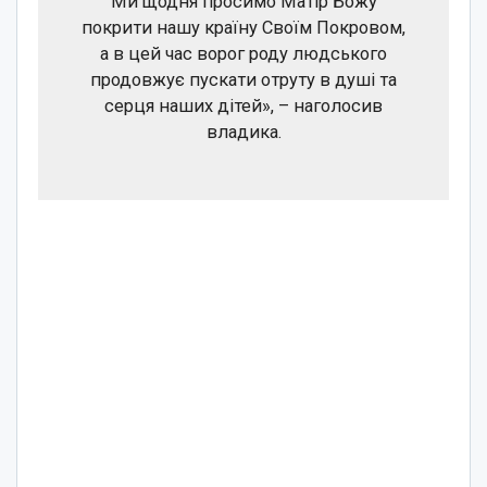
Ми щодня просимо Матір Божу
покрити нашу країну Своїм Покровом,
а в цей час ворог роду людського
продовжує пускати отруту в душі та
серця наших дітей», – наголосив
владика.