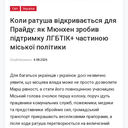
Світ
Україна
Коли ратуша відкривається для
Прайду: як Мюнхен зробив
підтримку ЛГБТІК+ частиною
міської політики
Опубліковано
4.08.2026
Для багатьох українців і українок досі незвично
уявити, що місцева влада може не просто дозволити
Марш рівності, а стати його повноцінною учасницею.
Міський голова очолює першу колону, поруч ідуть
працівники комунальних служб, пожежники, медики
та представники збройних сил, громадський
транспорт прикрашають веселковими прапорами, а
після ходи ратуша перетворюється на величезний