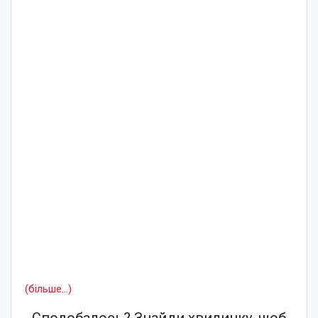
(більше…)
Сподобалось? Знайди хвилинку, щоб