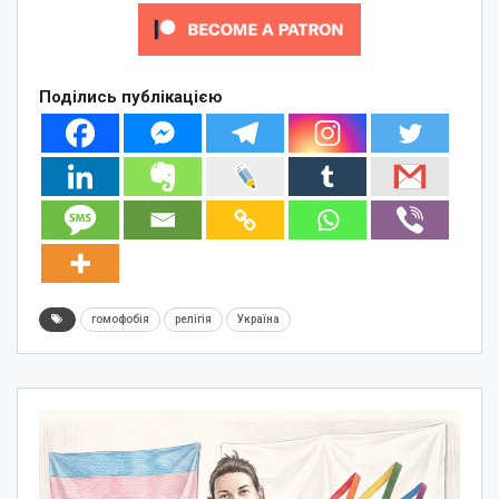
Поділись публікацією
гомофобія
релігія
Україна