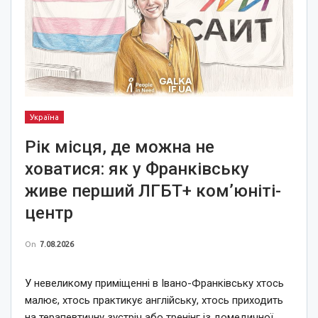
Україна
Рік місця, де можна не
ховатися: як у Франківську
живе перший ЛГБТ+ ком’юніті-
центр
On
7.08.2026
У невеликому приміщенні в Івано-Франківську хтось
малює, хтось практикує англійську, хтось приходить
на терапевтичну зустріч або тренінг із домедичної