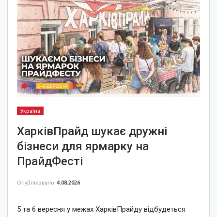
Україна
ХарківПрайд шукає дружні
бізнеси для ярмарку на
ПрайдФесті
Опубліковано
4.08.2026
5 та 6 вересня у межах ХарківПрайду відбудеться