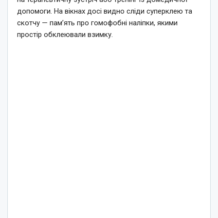
допомоги. На вікнах досі видно сліди суперклею та
скотчу — пам’ять про гомофобні наліпки, якими
простір обклеювали взимку.