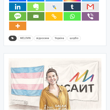
MELOVIN
відносини
Україна
шоубіз