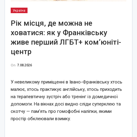
Україна
Рік місця, де можна не
ховатися: як у Франківську
живе перший ЛГБТ+ ком’юніті-
центр
On
7.08.2026
У невеликому приміщенні в Івано-Франківську хтось
малює, хтось практикує англійську, хтось приходить
на терапевтичну зустріч або тренінг із домедичної
допомоги. На вікнах досі видно сліди суперклею та
скотчу — пам’ять про гомофобні наліпки, якими
простір обклеювали взимку.