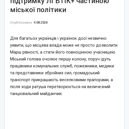
підтримку ЛГБТІК+ частиною
міської політики
Опубліковано
4.08.2026
Для багатьох українців і українок досі незвично
уявити, що місцева влада може не просто дозволити
Марш рівності, а стати його повноцінною учасницею.
Міський голова очолює першу колону, поруч ідуть
працівники комунальних служб, пожежники, медики
та представники збройних сил, громадський
транспорт прикрашають веселковими прапорами, а
після ходи ратуша перетворюється на величезний
танцювальний майданчик.