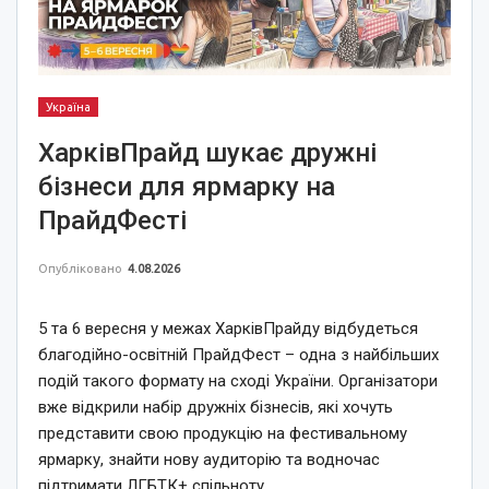
Україна
ХарківПрайд шукає дружні
бізнеси для ярмарку на
ПрайдФесті
Опубліковано
4.08.2026
5 та 6 вересня у межах ХарківПрайду відбудеться
благодійно-освітній ПрайдФест – одна з найбільших
подій такого формату на сході України. Організатори
вже відкрили набір дружніх бізнесів, які хочуть
представити свою продукцію на фестивальному
ярмарку, знайти нову аудиторію та водночас
підтримати ЛГБТК+ спільноту.