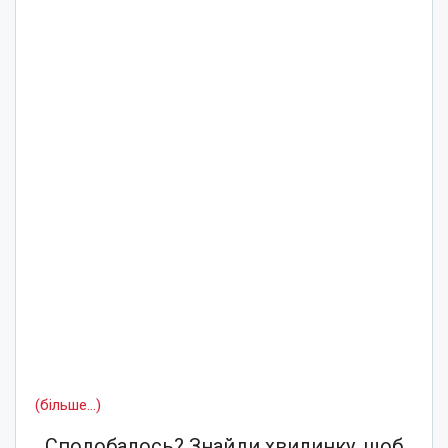
(більше…)
Сподобалось? Знайди хвилинку, щоб