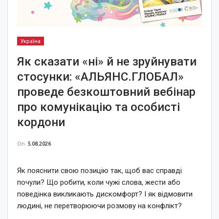
Україна
Як сказати «ні» й не зруйнувати
стосунки: «АЛЬЯНС.ГЛОБАЛ»
проведе безкоштовний вебінар
про комунікацію та особисті
кордони
On
5.08.2026
Як пояснити свою позицію так, щоб вас справді
почули? Що робити, коли чужі слова, жести або
поведінка викликають дискомфорт? І як відмовити
людині, не перетворюючи розмову на конфлікт?