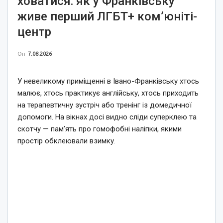
ховатися: як у Франківську
живе перший ЛГБТ+ ком’юніті-
центр
On
7.08.2026
У невеликому приміщенні в Івано-Франківську хтось
малює, хтось практикує англійську, хтось приходить
на терапевтичну зустріч або тренінг із домедичної
допомоги. На вікнах досі видно сліди суперклею та
скотчу — пам’ять про гомофобні наліпки, якими
простір обклеювали взимку.