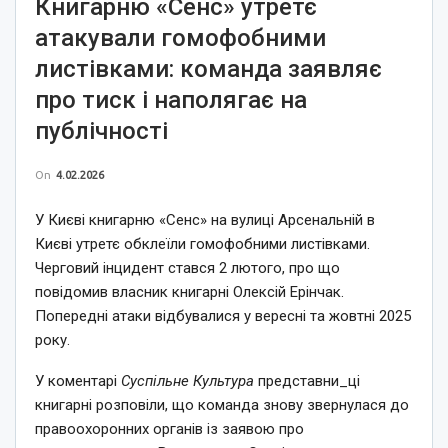
Книгарню «Сенс» утретє
атакували гомофобними
листівками: команда заявляє
про тиск і наполягає на
публічності
On
4.02.2026
У Києві книгарню «Сенс» на вулиці Арсенальній в
Києві утретє обклеїли гомофобними листівками.
Черговий інцидент стався 2 лютого, про що
повідомив власник книгарні Олексій Ерінчак.
Попередні атаки відбувалися у вересні та жовтні 2025
року.
У коментарі
Суспільне Культура
представни_ці
книгарні розповіли, що команда знову звернулася до
правоохоронних органів із заявою про