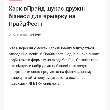
ХарківПрайд шукає дружні
бізнеси для ярмарку на
ПрайдФесті
Опубліковано
4.08.2026
5 та 6 вересня у межах ХарківПрайду відбудеться
благодійно-освітній ПрайдФест – одна з найбільших
подій такого формату на сході України. Організатори
вже відкрили набір дружніх бізнесів, які хочуть
представити свою продукцію на фестивальному
ярмарку, знайти нову аудиторію та водночас
підтримати ЛГБТК+ спільноту.