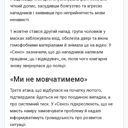
чіткий допис, засудивши боягузтво та агресію
нападників і заявивши про неприйнятність мови
ненависті.
1 жовтня стався другий напад: група чоловіків у
масках заблокувала вхід, обклеїла двері та вікна
гомофобними матеріалами й знімала це на відео. У
«Сенсі» зазначили, що дії нападників налякали
працівни_ць і відвідувач_ок, після чого книгарня
знову звернулася до поліції.
«Ми не мовчатимемо»
Третя атака, що відбулася на початку лютого,
підтвердила: йдеться не про поодинокі випадки, а
про системний тиск. У «Сенсі» підкреслюють, що не
мають наміру замовчувати проблему й надалі
інформуватимуть громадськість про розвиток
ситуації.