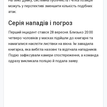
На їхню думку, системна публічність і чітка позиція
можуть у перспективі зменшити кількість подібних
атак.
Серія нападів і погроз
Перший інцидент стався 28 вересня. Близько 20:00
четверо чоловіків у масках підійшли до книгарні та
намагалися наклеїти листівки на вікна. Їм завадила
книгарка, яка вибігла назовні та відігнала нападників.
Подію зафіксували камери спостереження, а команда
одразу викликала поліцію й подала заяву.