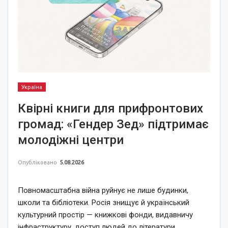
Україна
Квірні книги для прифронтових
громад: «Гендер Зед» підтримає
молодіжні центри
Опубліковано
5.08.2026
Повномасштабна війна руйнує не лише будинки,
школи та бібліотеки. Росія знищує й український
культурний простір — книжкові фонди, видавничу
інфраструктуру, доступ людей до літератури.