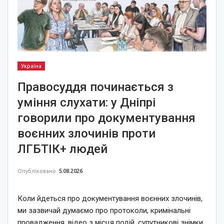
Україна
Правосуддя починається з
уміння слухати: у Дніпрі
говорили про документування
воєнних злочинів проти
ЛГБТІК+ людей
Опубліковано
5.08.2026
Коли йдеться про документування воєнних злочинів,
ми зазвичай думаємо про протоколи, кримінальні
провадження, відео з місця подій, супутникові знімки