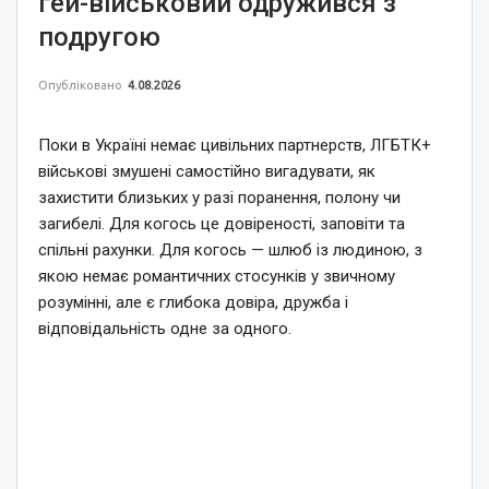
гей-військовий одружився з
подругою
Опубліковано
4.08.2026
Поки в Україні немає цивільних партнерств, ЛГБТК+
військові змушені самостійно вигадувати, як
захистити близьких у разі поранення, полону чи
загибелі. Для когось це довіреності, заповіти та
спільні рахунки. Для когось — шлюб із людиною, з
якою немає романтичних стосунків у звичному
розумінні, але є глибока довіра, дружба і
відповідальність одне за одного.