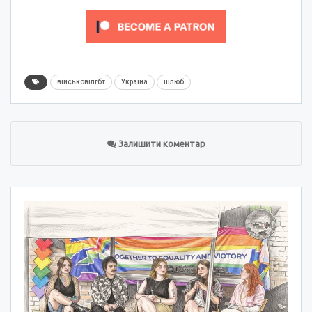
військовілгбт
Україна
шлюб
Залишити коментар