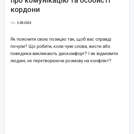
про комунікацію та особисті
кордони
On
5.08.2026
Як пояснити свою позицію так, щоб вас справді
почули? Що робити, коли чужі слова, жести або
поведінка викликають дискомфорт? І як відмовити
людині, не перетворюючи розмову на конфлікт?