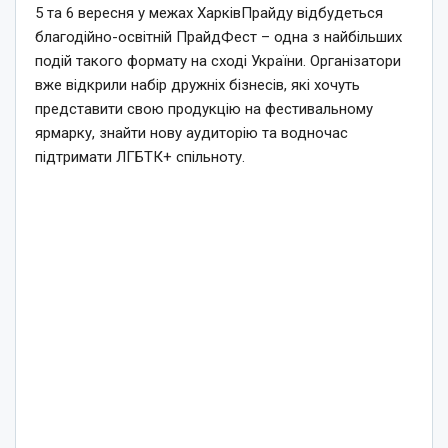
5 та 6 вересня у межах ХарківПрайду відбудеться
благодійно-освітній ПрайдФест – одна з найбільших
подій такого формату на сході України. Організатори
вже відкрили набір дружніх бізнесів, які хочуть
представити свою продукцію на фестивальному
ярмарку, знайти нову аудиторію та водночас
підтримати ЛГБТК+ спільноту.