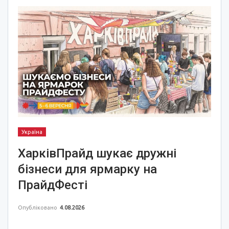
Україна
ХарківПрайд шукає дружні
бізнеси для ярмарку на
ПрайдФесті
Опубліковано
4.08.2026