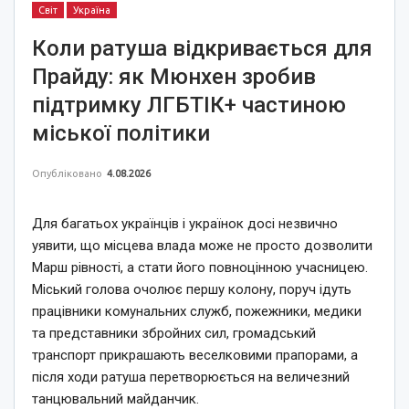
Світ
Україна
Коли ратуша відкривається для
Прайду: як Мюнхен зробив
підтримку ЛГБТІК+ частиною
міської політики
Опубліковано
4.08.2026
Для багатьох українців і українок досі незвично
уявити, що місцева влада може не просто дозволити
Марш рівності, а стати його повноцінною учасницею.
Міський голова очолює першу колону, поруч ідуть
працівники комунальних служб, пожежники, медики
та представники збройних сил, громадський
транспорт прикрашають веселковими прапорами, а
після ходи ратуша перетворюється на величезний
танцювальний майданчик.