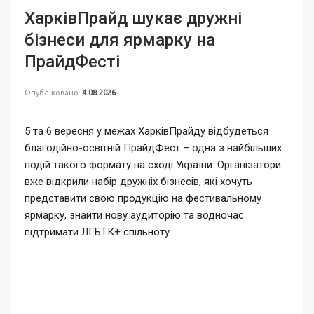
ХарківПрайд шукає дружні
бізнеси для ярмарку на
ПрайдФесті
Опубліковано
4.08.2026
5 та 6 вересня у межах ХарківПрайду відбудеться
благодійно-освітній ПрайдФест – одна з найбільших
подій такого формату на сході України. Організатори
вже відкрили набір дружніх бізнесів, які хочуть
представити свою продукцію на фестивальному
ярмарку, знайти нову аудиторію та водночас
підтримати ЛГБТК+ спільноту.