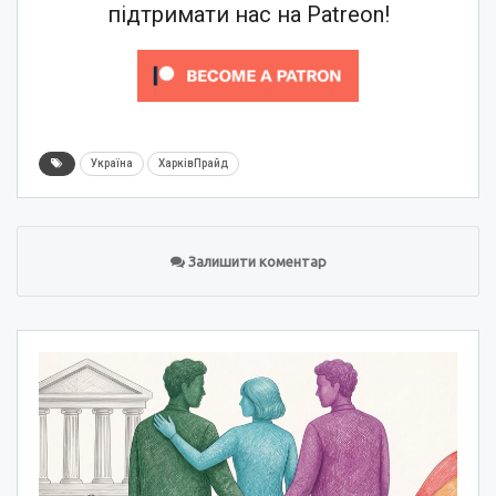
підтримати нас на Patreon!
Україна
ХарківПрайд
Залишити коментар