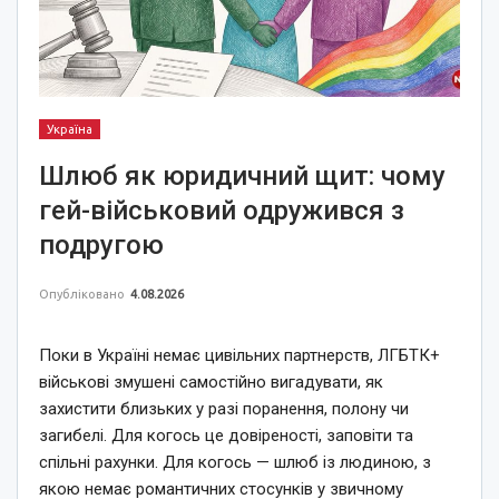
Україна
Шлюб як юридичний щит: чому
гей-військовий одружився з
подругою
Опубліковано
4.08.2026
Поки в Україні немає цивільних партнерств, ЛГБТК+
військові змушені самостійно вигадувати, як
захистити близьких у разі поранення, полону чи
загибелі. Для когось це довіреності, заповіти та
спільні рахунки. Для когось — шлюб із людиною, з
якою немає романтичних стосунків у звичному