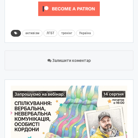
активізм
ЛГБТ
тренінг
Україна
Залишити коментар