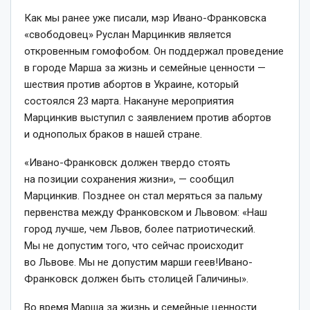
Как мы ранее уже писали, мэр Ивано-Франковска
«свободовец» Руслан Марцинкив является
откровенным гомофобом. Он поддержал проведение
в городе Марша за жизнь и семейные ценности —
шествия против абортов в Украине, который
состоялся 23 марта. Накануне мероприятия
Марцинкив выступил с заявлением против абортов
и однополых браков в нашей стране.
«Ивано-Франковск должен твердо стоять
на позиции сохранения жизни», — сообщил
Марцинкив. Позднее он стал меряться за пальму
первенства между Франковском и Львовом: «Наш
город лучше, чем Львов, более патриотический.
Мы не допустим того, что сейчас происходит
во Львове. Мы не допустим марши геев!Ивано-
Франковск должен быть столицей Галичины».
Во время Марша за жизнь и семейные ценности