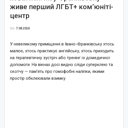
живе перший ЛГБТ+ ком’юніті-
центр
On
7.08.2026
У невеликому приміщенні в Івано-Франківську хтось
малює, хтось практикує англійську, хтось приходить
на терапевтичну зустріч або тренінг із домедичної
допомоги. На вікнах досі видно сліди суперклею та
скотчу — пам’ять про гомофобні наліпки, якими
простір обклеювали взимку.