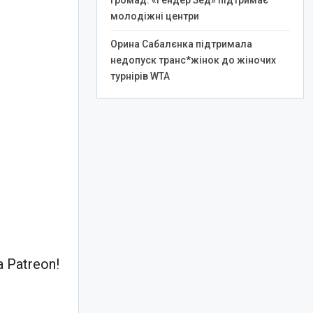
громад: «Гендер Зед» підтримає
молодіжні центри
Орина Сабалєнка підтримала
недопуск транс*жінок до жіночих
турнірів WTA
 Patreon!