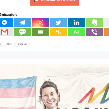
блікацією
а
ЛГБТ
Україна