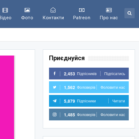
Відео
Фото
Контакти
Patreon
Про нас
Приєднуйся
2,453
Підпісників
Підпісатись
1,562
Фоловерів
Фоловити нас
5,879
Підпісники
Читати
1,485
Фоловерів
Фоловити нас