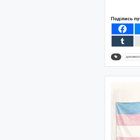
Поділись пу
допомог