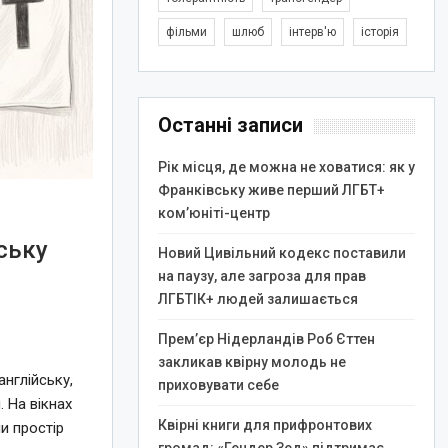
фільми
шлюб
інтерв'ю
історія
Останні записи
Рік місця, де можна не ховатися: як у
Франківську живе перший ЛГБТ+
ком’юніті-центр
ську
Новий Цивільний кодекс поставили
на паузу, але загроза для прав
ЛГБТІК+ людей залишається
Прем’єр Нідерландів Роб Єттен
закликав квірну молодь не
нглійську,
приховувати себе
 На вікнах
Квірні книги для прифронтових
и простір