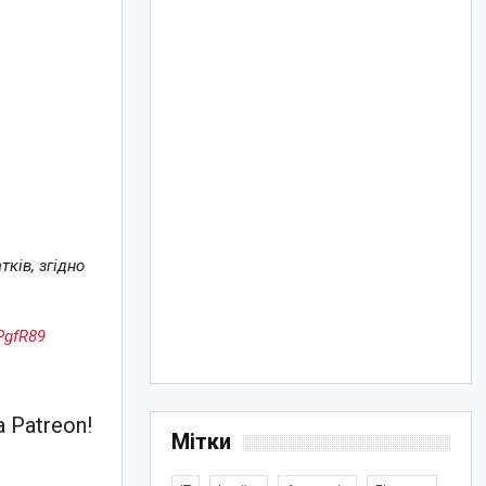
ків, згідно
PgfR89
 Patreon!
Мітки