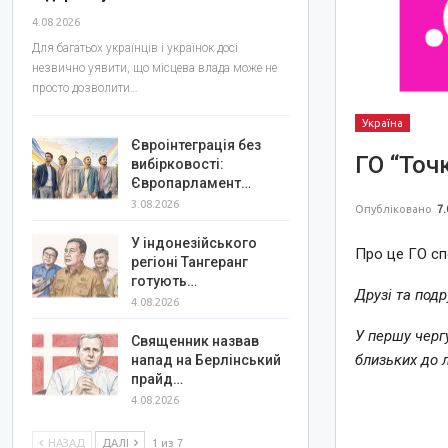
4.08.2026
Для багатьох українців і українок досі
незвично уявити, що місцева влада може не
просто дозволити…
Україна
Євроінтеграція без
ГО “Точ
вибірковості:
Європарламент…
3.08.2026
Опубліковано
7.
У індонезійського
Про це ГО спо
регіоні Тангеранг
готують…
Друзі та под
4.08.2026
У першу черг
Священник назвав
близьких до 
напад на Берлінський
прайд…
4.08.2026
НАЗАД
ДАЛІ
1 из 7