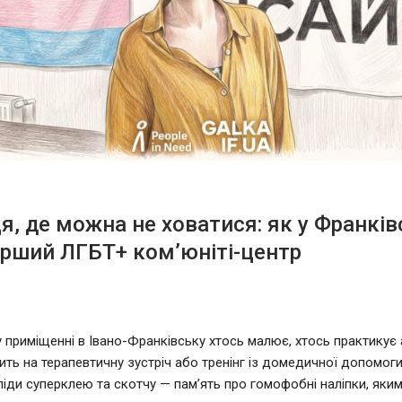
ця, де можна не ховатися: як у Франків
рший ЛГБТ+ ком’юніті-центр
 приміщенні в Івано-Франківську хтось малює, хтось практикує а
ить на терапевтичну зустріч або тренінг із домедичної допомоги.
ліди суперклею та скотчу — пам’ять про гомофобні наліпки, яким