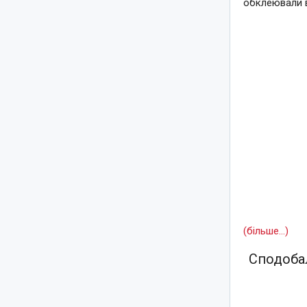
обклеювали 
(більше…)
Сподобал