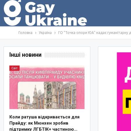
Головна
Україна
ГО “Точка опори ЮА” надає гуманітарну 
Інші новини
Світ
Коли ратуша відкривається для
Прайду: як Мюнхен зробив
підтримку ЛГБТІК+ частиною…