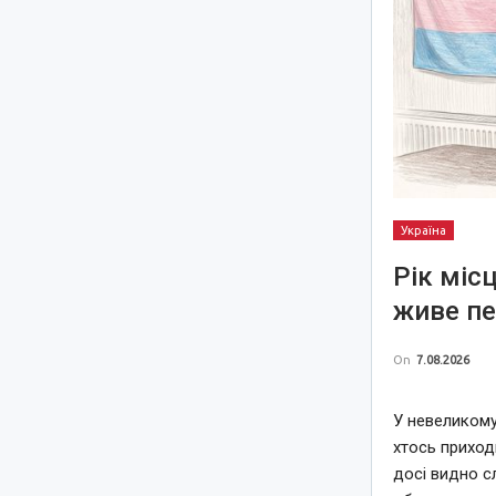
Україна
Рік міс
живе пе
On
7.08.2026
У невеликому
хтось приход
досі видно с