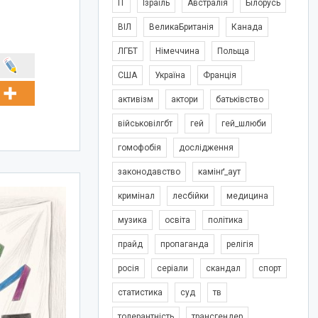
IT
Ізраїль
Австралія
Білорусь
ВІЛ
ВеликаБританія
Канада
ЛГБТ
Німеччина
Польща
США
Україна
Франція
активізм
актори
батьківство
військовілгбт
гей
гей_шлюби
гомофобія
дослідження
законодавство
камінґ_аут
кримінал
лесбійки
медицина
музика
освіта
політика
прайд
пропаганда
релігія
росія
серіали
скандал
спорт
статистика
суд
тв
толерантність
трансгендер