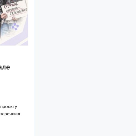
але
я
 проєкту
перечливі