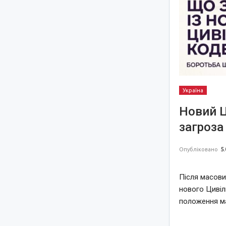
Україна
Новий Ц
загроза
Опубліковано
5.
Після масови
нового Цивіл
положення ма