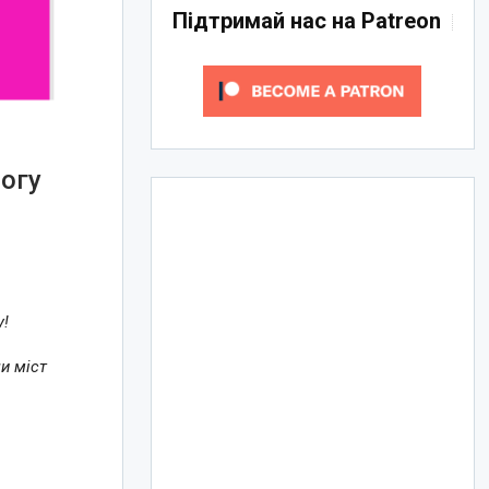
Підтримай нас на Patreon
могу
у!
и міст