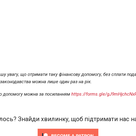
шу увагу, що отримати таку фінансову допомогу, без сплати подат
 законодавства можна лише один раз на рік.
по допомогу можна за посиланням
https://forms.gle/gJ9mHjchcNx
ось? Знайди хвилинку, щоб підтримати нас на