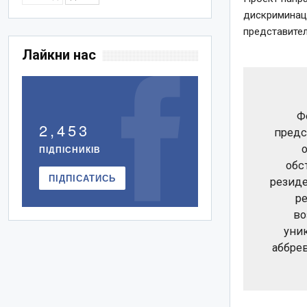
дискриминац
представите
Лайкни нас
Ф
2,453
предс
ПІДПІСНИКІВ
обс
ПІДПІСАТИСЬ
резиде
р
во
уни
аббре