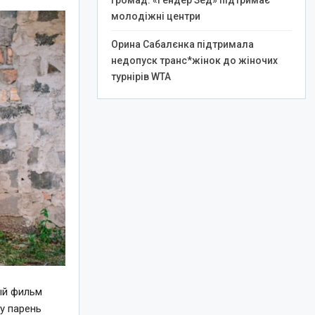
громад: «Гендер Зед» підтримає
молодіжні центри
Орина Сабалєнка підтримала
недопуск транс*жінок до жіночих
турнірів WTA
ый фильм
у парень