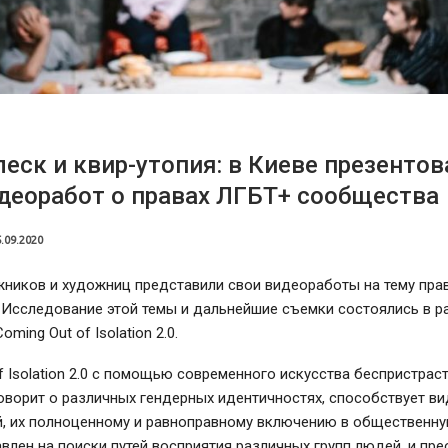
леск и квир-утопия: в Киеве презенто
деоработ о правах ЛГБТ+ сообщества
.09.2020
жников и художниц представили свои видеоработы на тему пра
Исследование этой темы и дальнейшие съемки состоялись в ра
ming Out of Isolation 2.0.
f Isolation 2.0 с помощью современного искусства беспристрас
оворит о различных гендерных идентичностях, способствует в
, их полноценному и равноправному включению в общественну
влен на поиски путей восприятия различных групп людей, и пр