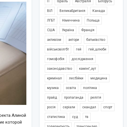
IT
Ізраїль
Австралія
Білорусь
ВІЛ
ВеликаБританія
Канада
ЛГБТ
Німеччина
Польща
США
Україна
Франція
активізм
актори
батьківство
військовілгбт
гей
гей_шлюби
гомофобія
дослідження
законодавство
камінґ_аут
кримінал
лесбійки
медицина
музика
освіта
політика
прайд
пропаганда
релігія
росія
серіали
скандал
спорт
оекта Алиной
статистика
суд
тв
ние которой
толерантність
трансгендер