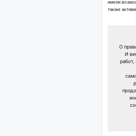
имели возмож
также актив
О прав
И ви
работ
сам
продо
ин
со