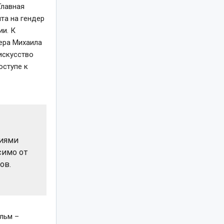
Главная
та на гендер
ии. К
ера Михаила
искусство
оступе к
ниями
симо от
ов.
льм –