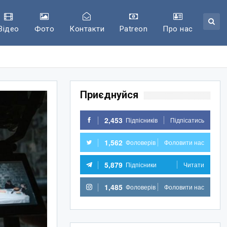
Відео
Фото
Контакти
Patreon
Про нас
Приєднуйся
2,453
Підпісників
Підпісатись
1,562
Фоловерів
Фоловити нас
5,879
Підпісники
Читати
1,485
Фоловерів
Фоловити нас