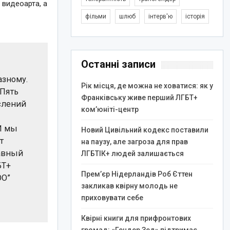
видеоарта, а
фільми
шлюб
інтерв'ю
історія
Останні записи
азному.
Рік місця, де можна не ховатися: як у
 Пять
Франківську живе перший ЛГБТ+
слений
ком’юніті-центр
И мы
Новий Цивільний кодекс поставили
т
на паузу, але загроза для прав
лавный
ЛГБТІК+ людей залишається
БТ+
Прем’єр Нідерландів Роб Єттен
ОО”
закликав квірну молодь не
приховувати себе
Квірні книги для прифронтових