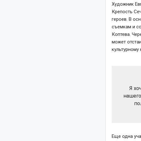
Художник Ев
Крепость Сеч
героев. В ос
съемкам и с
Коптева. Чер
может отста
культурному 
Я хо
нашего
по
Еще одна уч