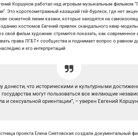
гений Коршунов работал над игровым музыкальным фильмом “
и”. Это короткометражный казацкий гей-бурлеск, где нет акцен
нове сюжетной линии казаки, которые находятся на самоизоляц
озданию костюмов Евгений привлек скандального квир-модель
ез свой фильм художник стремится показать, как современное 
ивать права ЛГБТ+ сообщества и поднимает вопрос о равном д
наследию и его интерпретаций.
чу донести, что историческими и культурными достиже
 государства могут пользоваться все желающие незави
ла и сексуальной ориентации”, – уверен Евгений Коршун
астница проекта Елена Сиятовская создала документальный фи