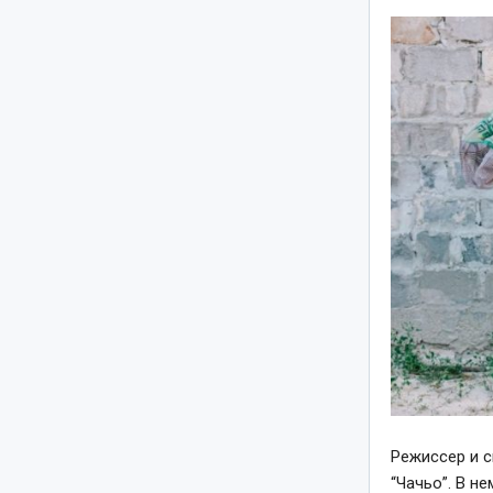
Режиссер и 
“Чачьо”. В н