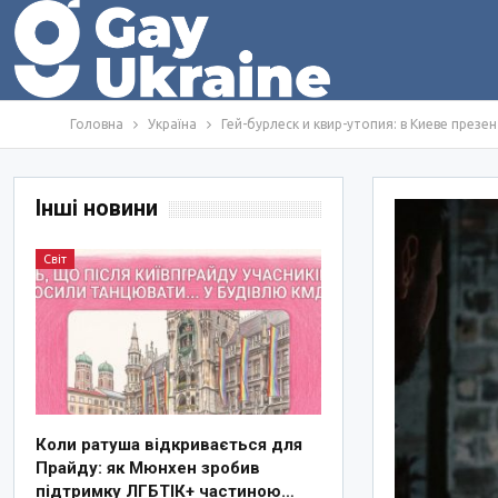
Головна
Україна
Гей-бурлеск и квир-утопия: в Киеве през
Інші новини
Світ
Коли ратуша відкривається для
Прайду: як Мюнхен зробив
підтримку ЛГБТІК+ частиною…