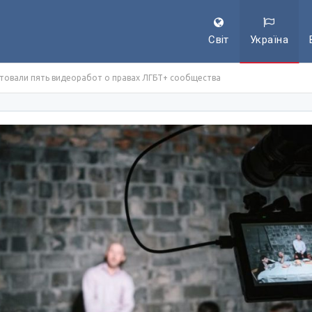
Світ
Україна
ентовали пять видеоработ о правах ЛГБТ+ сообщества