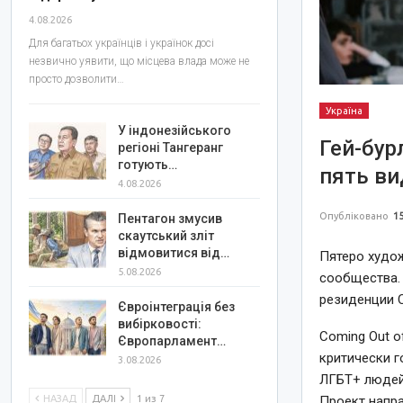
4.08.2026
Для багатьох українців і українок досі
незвично уявити, що місцева влада може не
просто дозволити…
Україна
У індонезійського
Гей-бур
регіоні Тангеранг
готують…
пять ви
4.08.2026
Опубліковано
15
Пентагон змусив
скаутський зліт
відмовитися від…
Пятеро худо
5.08.2026
сообщества. 
резиденции Co
Євроінтеграція без
вибірковості:
Coming Out o
Європарламент…
критически г
3.08.2026
ЛГБТ+ людей
НАЗАД
ДАЛІ
1 из 7
Проект напра