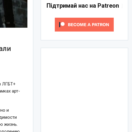
Підтримай нас на Patreon
вали
в ЛГБТ+
мках арт-
тно и
идимости
ю жизнь.
еодолению