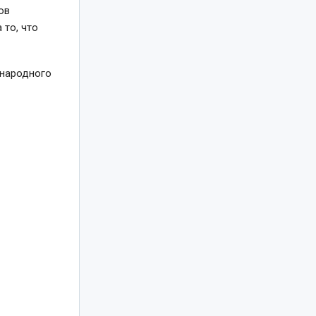
ов
 то, что
ународного