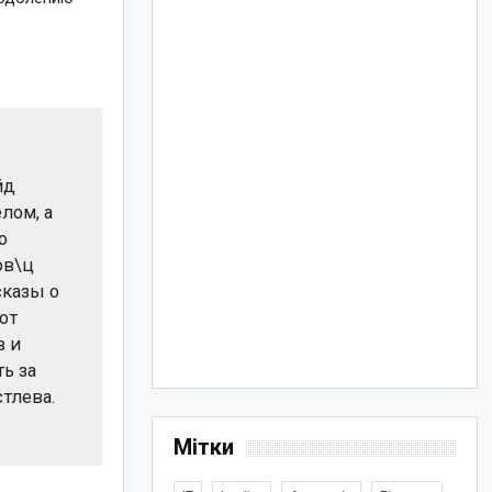
йд
лом, а
о
ов\ц
сказы о
ют
в и
ь за
тлева.
Мітки