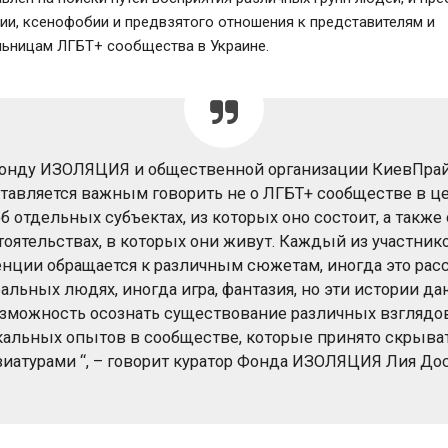
ии, ксенофобии и предвзятого отношения к представителям и
льницам ЛГБТ+ сообщества в Украине.
онду ИЗОЛЯЦИЯ и общественной организации КиевПра
тавляется важным говорить не о ЛГБТ+ сообществе в це
об отдельных субъектах, из которых оно состоит, а также 
тоятельствах, в которых они живут. Каждый из участник
нции обращается к различным сюжетам, иногда это рас
еальных людях, иногда игра, фантазия, но эти истории да
зможность осознать существование различных взглядо
кальных опытов в сообществе, которые принято скрыват
виатурами “, – говорит куратор Фонда ИЗОЛЯЦИЯ Лия Дос