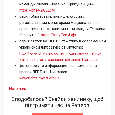
команды онлайн-издание “Трибуна-Сумы”:
https://bit.ly/2lQEEcV
;
серия образовательных дискуссий с
региональными мониторами Национального
превентивного механизма от команды “Украина
без пыток”:
https://bit.ly/3mvLqjs
;
серия статей на ЛГБТ + тематику в современной
украинской литературе от Chytomo:
http://www.chytomo.com/mij-zahnanyj-i-nizhnyj-
zvir-lhbt-heroi-v-suchasnij-ukrainskij-literaturi/
;
фотопроект и информационная кампания о
правах ЛГБТ в г.. Николаев
www.rights.myart.org.ua
.
Источник
Сподобалось? Знайди хвилинку, щоб
підтримати нас на Patreon!