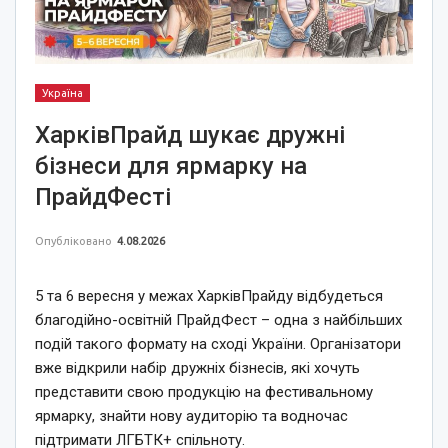
Україна
ХарківПрайд шукає дружні
бізнеси для ярмарку на
ПрайдФесті
Опубліковано
4.08.2026
5 та 6 вересня у межах ХарківПрайду відбудеться
благодійно-освітній ПрайдФест – одна з найбільших
подій такого формату на сході України. Організатори
вже відкрили набір дружніх бізнесів, які хочуть
представити свою продукцію на фестивальному
ярмарку, знайти нову аудиторію та водночас
підтримати ЛГБТК+ спільноту.