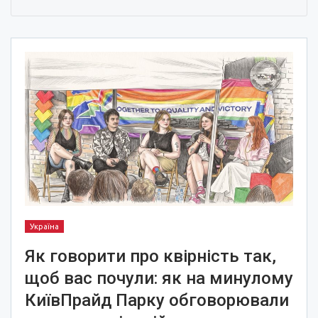
Україна
Як говорити про квірність так,
щоб вас почули: як на минулому
КиївПрайд Парку обговорювали