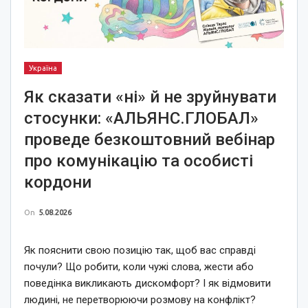
Україна
Як сказати «ні» й не зруйнувати
стосунки: «АЛЬЯНС.ГЛОБАЛ»
проведе безкоштовний вебінар
про комунікацію та особисті
кордони
On
5.08.2026
Як пояснити свою позицію так, щоб вас справді
почули? Що робити, коли чужі слова, жести або
поведінка викликають дискомфорт? І як відмовити
людині, не перетворюючи розмову на конфлікт?