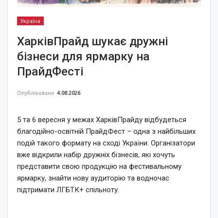
Україна
ХарківПрайд шукає дружні
бізнеси для ярмарку на
ПрайдФесті
Опубліковано
4.08.2026
5 та 6 вересня у межах ХарківПрайду відбудеться
благодійно-освітній ПрайдФест – одна з найбільших
подій такого формату на сході України. Організатори
вже відкрили набір дружніх бізнесів, які хочуть
представити свою продукцію на фестивальному
ярмарку, знайти нову аудиторію та водночас
підтримати ЛГБТК+ спільноту.