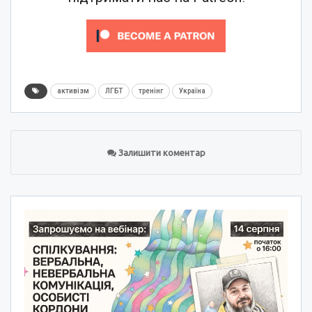
активізм
ЛГБТ
тренінг
Україна
Залишити коментар