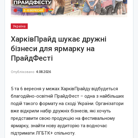
Україна
ХарківПрайд шукає дружні
бізнеси для ярмарку на
ПрайдФесті
Опубліковано
4.08.2026
5 та 6 вересня у межах ХарківПрайду відбудеться
благодійно-освітній ПрайдФест – одна з найбільших
подій такого формату на сході України. Організатори
вже відкрили набір дружніх бізнесів, які хочуть
представити свою продукцію на фестивальному
ярмарку, знайти нову аудиторію та водночас
підтримати ЛГБТК+ спільноту.