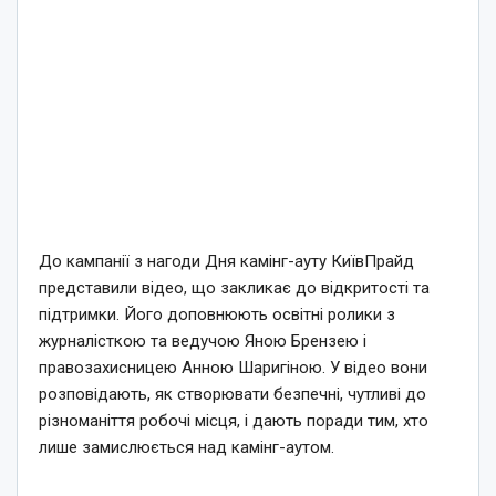
До кампанії з нагоди Дня камінг-ауту КиївПрайд
представили відео, що закликає до відкритості та
підтримки. Його доповнюють освітні ролики з
журналісткою та ведучою Яною Брензею і
правозахисницею Анною Шаригіною. У відео вони
розповідають, як створювати безпечні, чутливі до
різноманіття робочі місця, і дають поради тим, хто
лише замислюється над камінг-аутом.