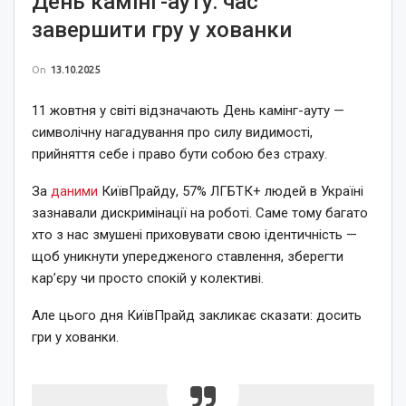
День камінг-ауту: час
завершити гру у хованки
On
13.10.2025
11 жовтня у світі відзначають День камінг-ауту —
символічну нагадування про силу видимості,
прийняття себе і право бути собою без страху.
За
даними
КиївПрайду, 57% ЛГБТК+ людей в Україні
зазнавали дискримінації на роботі. Саме тому багато
хто з нас змушені приховувати свою ідентичність —
щоб уникнути упередженого ставлення, зберегти
кар’єру чи просто спокій у колективі.
Але цього дня КиївПрайд закликає сказати: досить
гри у хованки.