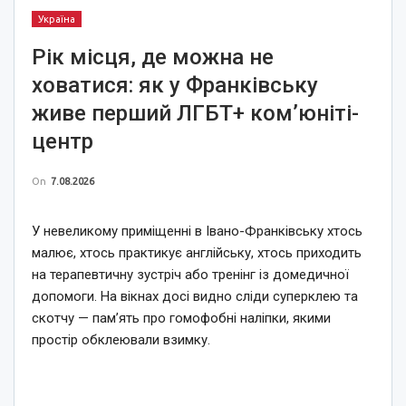
Україна
Рік місця, де можна не
ховатися: як у Франківську
живе перший ЛГБТ+ ком’юніті-
центр
On
7.08.2026
У невеликому приміщенні в Івано-Франківську хтось
малює, хтось практикує англійську, хтось приходить
на терапевтичну зустріч або тренінг із домедичної
допомоги. На вікнах досі видно сліди суперклею та
скотчу — пам’ять про гомофобні наліпки, якими
простір обклеювали взимку.