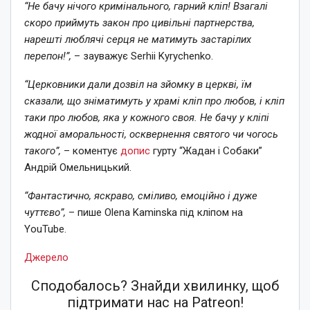
“Не бачу нічого кримінального, гарний кліп! Взагалі
скоро приймуть закон про цивільні партнерства,
нарешті люблячі серця не матимуть застарілих
перепон!”,
– зауважує Serhii Kyrychenko.
“Церковники дали дозвіл на зйомку в церкві, їм
сказали, що зніматимуть у храмі кліп про любов, і кліп
таки про любов, яка у кожного своя. Не бачу у кліпі
жодної аморальності, осквернення святого чи чогось
такого”,
– коментує
допис
гурту “Жадан і Собаки”
Андрій Омельницький.
“Фантастично, яскраво, сміливо, емоційно і дуже
чуттєво”,
– пише Olena Kaminska під кліпом на
YouTube.
Джерело
Сподобалось? Знайди хвилинку, щоб
підтримати нас на Patreon!