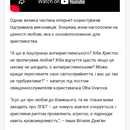
Однак велика частина інтернет-користувачів
підтримала виконавців. Зокрема, вони наголосили на
цінності любові, яка є основоположною для
християнства.
“А що в поцілунках антихристиянського? Хіба Христос
не пропагував любов? Хіба відчуття щастя, якщо це
нікому не шкодить, є антихристиянським? Може,
краще переглянете своє світосприйняття, і вас це так
не турбуватиме?”
– запитує під постом
священнослужителів користувачка Olha Uvarova.
“Ісус це про любов до ближнього, та як тільки мова
заходить про ЛГБТ – це чомусь взагалі ігнорується, і
християни раптом проявляють агресію, а подекуди
навіть кровожерливість”
, – пише Віталія Дем’ян.