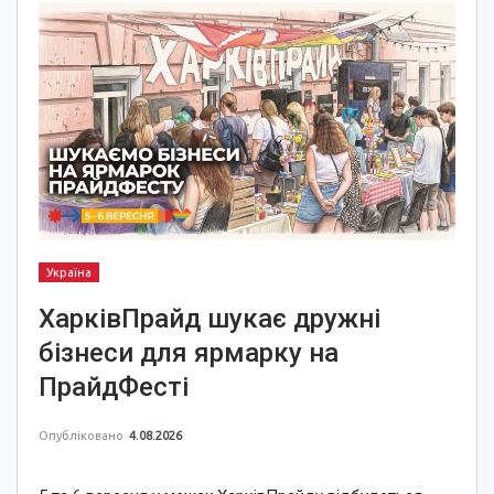
Україна
ХарківПрайд шукає дружні
бізнеси для ярмарку на
ПрайдФесті
Опубліковано
4.08.2026