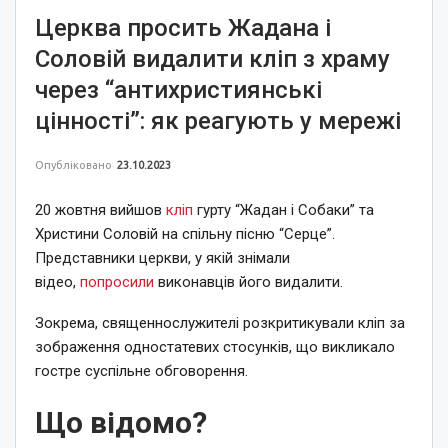
Церква просить Жадана і
Соловій видалити кліп з храму
через “антихристиянські
цінності”: як реагують у мережі
Опубліковано
23.10.2023
20 жовтня вийшов
кліп
гурту “Жадан і Собаки” та
Христини Соловій на спільну пісню “Серце”.
Представники церкви, у якій знімали
відео,
попросили
виконавців його видалити.
Зокрема, священнослужителі розкритикували кліп за
зображення одностатевих стосунків, що викликало
гостре суспільне обговорення.
Що відомо?