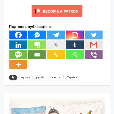
Поділись публікацією
музика
релігія
скандал
Україна