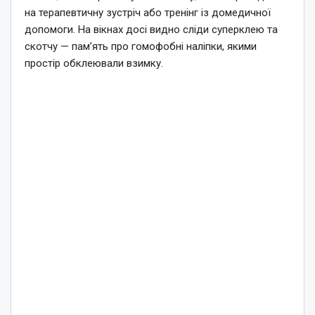
на терапевтичну зустріч або тренінг із домедичної
допомоги. На вікнах досі видно сліди суперклею та
скотчу — пам’ять про гомофобні наліпки, якими
простір обклеювали взимку.