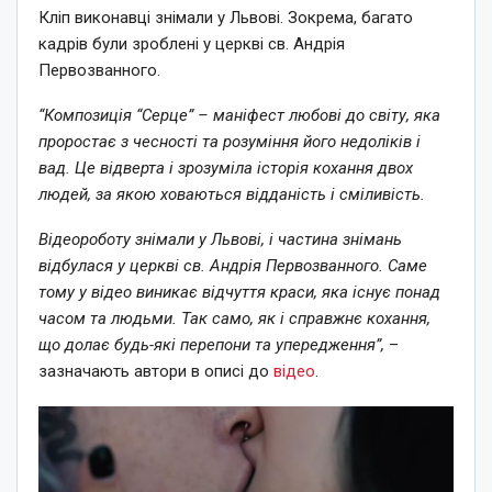
Кліп виконавці знімали у Львові. Зокрема, багато
кадрів були зроблені у церкві св. Андрія
Первозванного.
“Композиція “Серце” – маніфест любові до світу, яка
проростає з чесності та розуміння його недоліків і
вад. Це відверта і зрозуміла історія кохання двох
людей, за якою ховаються відданість і сміливість.
Відеороботу знімали у Львові, і частина знімань
відбулася у церкві св. Андрія Первозванного. Саме
тому у відео виникає відчуття краси, яка існує понад
часом та людьми. Так само, як і справжнє кохання,
що долає будь-які перепони та упередження”,
–
зазначають автори в описі до
відео
.